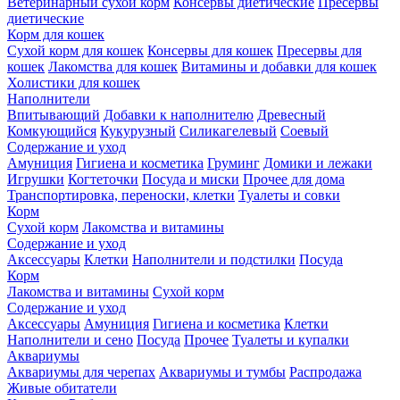
Ветеринарный сухой корм
Консервы диетические
Пресервы
диетические
Корм для кошек
Сухой корм для кошек
Консервы для кошек
Пресервы для
кошек
Лакомства для кошек
Витамины и добавки для кошек
Холистики для кошек
Наполнители
Впитывающий
Добавки к наполнителю
Древесный
Комкующийся
Кукурузный
Силикагелевый
Соевый
Содержание и уход
Амуниция
Гигиена и косметика
Груминг
Домики и лежаки
Игрушки
Когтеточки
Посуда и миски
Прочее для дома
Транспортировка, переноски, клетки
Туалеты и совки
Корм
Сухой корм
Лакомства и витамины
Содержание и уход
Аксессуары
Клетки
Наполнители и подстилки
Посуда
Корм
Лакомства и витамины
Сухой корм
Содержание и уход
Аксессуары
Амуниция
Гигиена и косметика
Клетки
Наполнители и сено
Посуда
Прочее
Туалеты и купалки
Аквариумы
Аквариумы для черепах
Аквариумы и тумбы
Распродажа
Живые обитатели