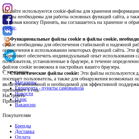
На сайте используются cookie-файлы для хранения информации
файлы необходимы для работы основных функций сайта, а такж
Нажимая кнопку Принять, вы соглашаетесь на хранение и обра
cookie
.
Функциональные файлы cookie и файлы cookie, необходи
cookie необходимы для обеспечения стабильной и надежной раб
ограничения в использовании некоторых функций сайта. Эти ф
Позволяют обеспечить индивидуальный опыт использования са
пользователя, установленные в браузере, в течение определен
файлов cookie возможна в настройках вашего браузера.
О компании
Статистические файлы cookie:
Эти файлы используются дл
посещает пользователь, а также для обнаружения возможных о
Магазины
является анонимной и необходимой для эффективной поддержки
Европочта - пункты самовывоза
превышает 1 год.
Новости
Настроить
О нас
Принять
Вакансии
Покупателям
Бренды
Доставка
Оплата