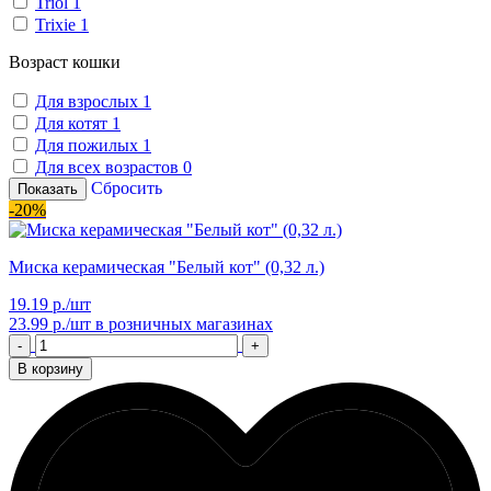
Triol
1
Trixie
1
Возраст кошки
Для взрослых
1
Для котят
1
Для пожилых
1
Для всех возрастов
0
Сбросить
Показать
-20%
Миска керамическая "Белый кот" (0,32 л.)
19.19 р./шт
23.99 р./шт
в розничных магазинах
-
+
В корзину