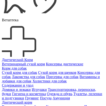
Ветаптека
Диетический Корм
Ветеринарный сухой корм
Консервы диетические
Корм для собак
Сухой корм для собак
Сухой корм для щенков
Консервы для
собак
Лакомства для собак
Пресервы для собак
Витамины и
добавки для собак
Холистики для собак
Содержание и уход
Домики и лежаки
Игрушки
Транспортировка, переноски,
будки
Гигиена и косметика
Одежда и обувь
Туалеты, пеленки
и подгузники
Груминг
Посуда
Амуниция
Диетический корм