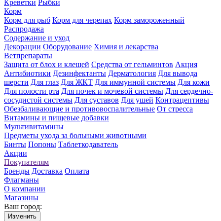
Креветки
Рыбки
Корм
Корм для рыб
Корм для черепах
Корм замороженный
Распродажа
Содержание и уход
Декорации
Оборудование
Химия и лекарства
Ветпрепараты
Защита от блох и клещей
Средства от гельминтов
Акция
Антибиотики
Дезинфектанты
Дерматология
Для вывода
шерсти
Для глаз
Для ЖКТ
Для иммунной системы
Для кожи
Для полости рта
Для почек и мочевой системы
Для сердечно-
сосудистой системы
Для суставов
Для ушей
Контрацептивы
Обезбаливающие и противовоспалительные
От стресса
Витамины и пищевые добавки
Мультивитамины
Предметы ухода за больными животными
Бинты
Попоны
Таблеткодаватель
Акции
Покупателям
Бренды
Доставка
Оплата
Флагманы
О компании
Магазины
Ваш город:
Изменить