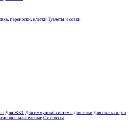
вка, переноски, клетки
Туалеты и совки
лаз
Для ЖКТ
Для иммунной системы
Для кожи
Для полости рта
отивовоспалительные
От стресса