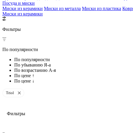
Посуда и миски
Миски из керамики
Миски из металла
Миски из пластика
Ковр
Миски из керамики
Фильтры
По популярности
По популярности
По убыванию Я-а
По возрастанию А-я
По цене ↑
По цене ↓
Triol
Фильтры