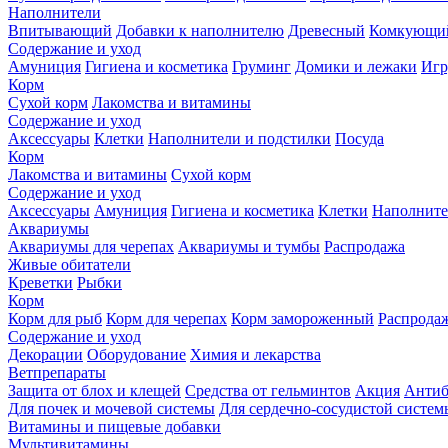
Наполнители
Впитывающий
Добавки к наполнителю
Древесный
Комкующи
Содержание и уход
Амуниция
Гигиена и косметика
Груминг
Домики и лежаки
Иг
Корм
Сухой корм
Лакомства и витамины
Содержание и уход
Аксессуары
Клетки
Наполнители и подстилки
Посуда
Корм
Лакомства и витамины
Сухой корм
Содержание и уход
Аксессуары
Амуниция
Гигиена и косметика
Клетки
Наполните
Аквариумы
Аквариумы для черепах
Аквариумы и тумбы
Распродажа
Живые обитатели
Креветки
Рыбки
Корм
Корм для рыб
Корм для черепах
Корм замороженный
Распрода
Содержание и уход
Декорации
Оборудование
Химия и лекарства
Ветпрепараты
Защита от блох и клещей
Средства от гельминтов
Акция
Антиб
Для почек и мочевой системы
Для сердечно-сосудистой систем
Витамины и пищевые добавки
Мультивитамины