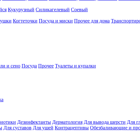
йся
Кукурузный
Силикагелевый
Соевый
рушки
Когтеточки
Посуда и миски
Прочее для дома
Транспортиро
ли и сено
Посуда
Прочее
Туалеты и купалки
жа
иотики
Дезинфектанты
Дерматология
Для вывода шерсти
Для г
ы
Для суставов
Для ушей
Контрацептивы
Обезбаливающие и пр