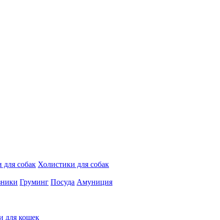
 для собак
Холистики для собак
зники
Груминг
Посуда
Амуниция
и для кошек