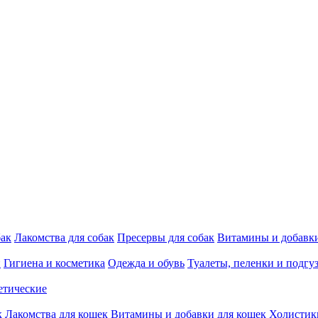
бак
Лакомства для собак
Пресервы для собак
Витамины и добавки
и
Гигиена и косметика
Одежда и обувь
Туалеты, пеленки и подгу
етические
к
Лакомства для кошек
Витамины и добавки для кошек
Холистик