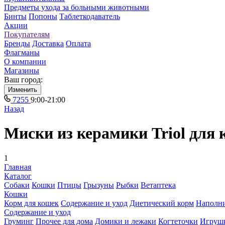
Предметы ухода за больными животными
Бинты
Попоны
Таблеткодаватель
Акции
Покупателям
Бренды
Доставка
Оплата
Флагманы
О компании
Магазины
Ваш город:
Изменить
7255
9:00-21:00
Назад
Миски из керамики Triol для
1
Главная
Каталог
Собаки
Кошки
Птицы
Грызуны
Рыбки
Ветаптека
Кошки
Корм для кошек
Содержание и уход
Диетический корм
Наполн
Содержание и уход
Груминг
Прочее для дома
Домики и лежаки
Когтеточки
Игруш