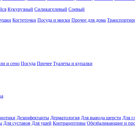
йся
Кукурузный
Силикагелевый
Соевый
рушки
Когтеточки
Посуда и миски
Прочее для дома
Транспортиро
ли и сено
Посуда
Прочее
Туалеты и купалки
жа
иотики
Дезинфектанты
Дерматология
Для вывода шерсти
Для г
ы
Для суставов
Для ушей
Контрацептивы
Обезбаливающие и пр