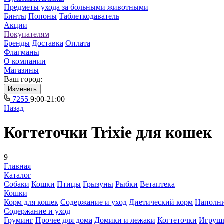
Предметы ухода за больными животными
Бинты
Попоны
Таблеткодаватель
Акции
Покупателям
Бренды
Доставка
Оплата
Флагманы
О компании
Магазины
Ваш город:
Изменить
7255
9:00-21:00
Назад
Когтеточки Trixie для кошек
9
Главная
Каталог
Собаки
Кошки
Птицы
Грызуны
Рыбки
Ветаптека
Кошки
Корм для кошек
Содержание и уход
Диетический корм
Наполн
Содержание и уход
Груминг
Прочее для дома
Домики и лежаки
Когтеточки
Игруш