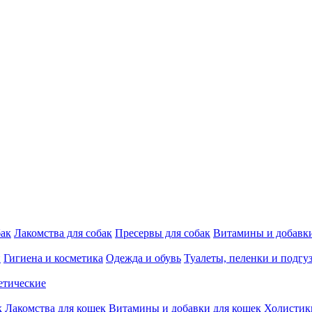
бак
Лакомства для собак
Пресервы для собак
Витамины и добавки
и
Гигиена и косметика
Одежда и обувь
Туалеты, пеленки и подгу
етические
к
Лакомства для кошек
Витамины и добавки для кошек
Холистик