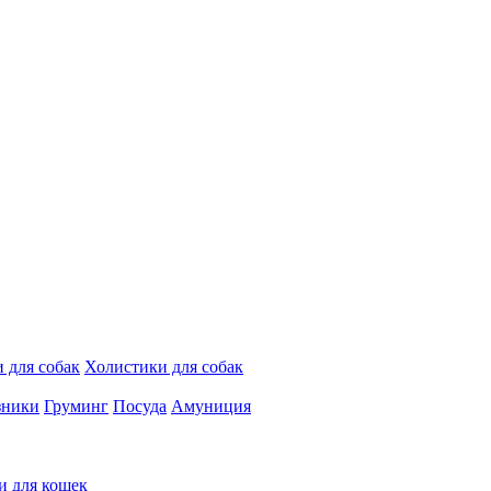
 для собак
Холистики для собак
зники
Груминг
Посуда
Амуниция
и для кошек