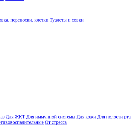
вка, переноски, клетки
Туалеты и совки
лаз
Для ЖКТ
Для иммунной системы
Для кожи
Для полости рта
отивовоспалительные
От стресса