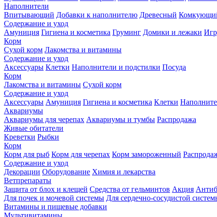
Наполнители
Впитывающий
Добавки к наполнителю
Древесный
Комкующи
Содержание и уход
Амуниция
Гигиена и косметика
Груминг
Домики и лежаки
Иг
Корм
Сухой корм
Лакомства и витамины
Содержание и уход
Аксессуары
Клетки
Наполнители и подстилки
Посуда
Корм
Лакомства и витамины
Сухой корм
Содержание и уход
Аксессуары
Амуниция
Гигиена и косметика
Клетки
Наполните
Аквариумы
Аквариумы для черепах
Аквариумы и тумбы
Распродажа
Живые обитатели
Креветки
Рыбки
Корм
Корм для рыб
Корм для черепах
Корм замороженный
Распрода
Содержание и уход
Декорации
Оборудование
Химия и лекарства
Ветпрепараты
Защита от блох и клещей
Средства от гельминтов
Акция
Антиб
Для почек и мочевой системы
Для сердечно-сосудистой систем
Витамины и пищевые добавки
Мультивитамины