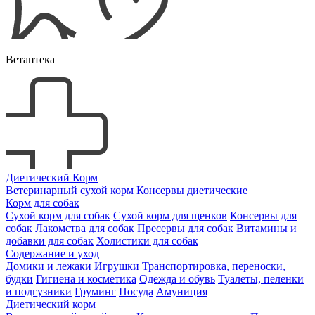
Ветаптека
Диетический Корм
Ветеринарный сухой корм
Консервы диетические
Корм для собак
Сухой корм для собак
Сухой корм для щенков
Консервы для
собак
Лакомства для собак
Пресервы для собак
Витамины и
добавки для собак
Холистики для собак
Содержание и уход
Домики и лежаки
Игрушки
Транспортировка, переноски,
будки
Гигиена и косметика
Одежда и обувь
Туалеты, пеленки
и подгузники
Груминг
Посуда
Амуниция
Диетический корм