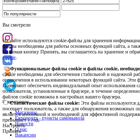
Вы смотрели
На сайте используются cookie-файлы для хранения информации
файлы необходимы для работы основных функций сайта, а такж
Нажимая кнопку Принять, вы соглашаетесь на хранение и обра
cookie
.
Функциональные файлы cookie и файлы cookie, необходи
cookie необходимы для обеспечения стабильной и надежной раб
ограничения в использовании некоторых функций сайта. Эти ф
Позволяют обеспечить индивидуальный опыт использования са
пользователя, установленные в браузере, в течение определен
файлов cookie возможна в настройках вашего браузера.
О компании
Статистические файлы cookie:
Эти файлы используются дл
посещает пользователь, а также для обнаружения возможных о
Магазины
является анонимной и необходимой для эффективной поддержки
Европочта - пункты самовывоза
превышает 1 год.
Новости
Настроить
О нас
Принять
Вакансии