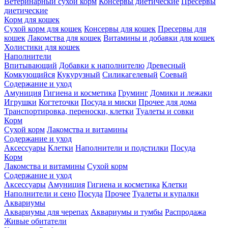
Ветеринарный сухой корм
Консервы диетические
Пресервы
диетические
Корм для кошек
Сухой корм для кошек
Консервы для кошек
Пресервы для
кошек
Лакомства для кошек
Витамины и добавки для кошек
Холистики для кошек
Наполнители
Впитывающий
Добавки к наполнителю
Древесный
Комкующийся
Кукурузный
Силикагелевый
Соевый
Содержание и уход
Амуниция
Гигиена и косметика
Груминг
Домики и лежаки
Игрушки
Когтеточки
Посуда и миски
Прочее для дома
Транспортировка, переноски, клетки
Туалеты и совки
Корм
Сухой корм
Лакомства и витамины
Содержание и уход
Аксессуары
Клетки
Наполнители и подстилки
Посуда
Корм
Лакомства и витамины
Сухой корм
Содержание и уход
Аксессуары
Амуниция
Гигиена и косметика
Клетки
Наполнители и сено
Посуда
Прочее
Туалеты и купалки
Аквариумы
Аквариумы для черепах
Аквариумы и тумбы
Распродажа
Живые обитатели