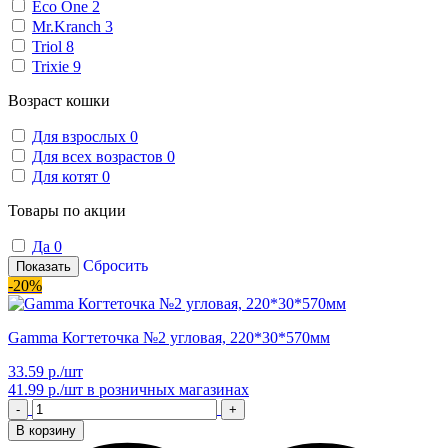
Eco One
2
Mr.Kranch
3
Triol
8
Trixie
9
Возраст кошки
Для взрослых
0
Для всех возрастов
0
Для котят
0
Товары по акции
Да
0
Сбросить
Показать
-20%
Gamma Когтеточка №2 угловая, 220*30*570мм
33.59 р./шт
41.99 р./шт
в розничных магазинах
-
+
В корзину