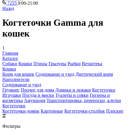
7255
9:00-21:00
Назад
Когтеточки Gamma для
кошек
1
Главная
Каталог
Собаки
Кошки
Птицы
Грызуны
Рыбки
Ветаптека
Кошки
Корм для кошек
Содержание и уход
Диетический корм
Наполнители
Содержание и уход
Груминг
Прочее для дома
Домики и лежаки
Когтеточки
Игрушки
Посуда и миски
Туалеты и совки
Гигиена и
косметика
Амуниция
Транспортировка, переноски, клетки
Когтеточки
Когтеточки-домик
Картонные
Когтеточки-столбик
Плоские
Фильтры