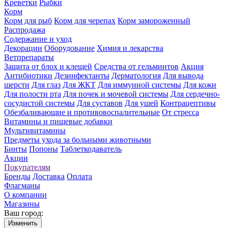
Креветки
Рыбки
Корм
Корм для рыб
Корм для черепах
Корм замороженный
Распродажа
Содержание и уход
Декорации
Оборудование
Химия и лекарства
Ветпрепараты
Защита от блох и клещей
Средства от гельминтов
Акция
Антибиотики
Дезинфектанты
Дерматология
Для вывода
шерсти
Для глаз
Для ЖКТ
Для иммунной системы
Для кожи
Для полости рта
Для почек и мочевой системы
Для сердечно-
сосудистой системы
Для суставов
Для ушей
Контрацептивы
Обезбаливающие и противовоспалительные
От стресса
Витамины и пищевые добавки
Мультивитамины
Предметы ухода за больными животными
Бинты
Попоны
Таблеткодаватель
Акции
Покупателям
Бренды
Доставка
Оплата
Флагманы
О компании
Магазины
Ваш город:
Изменить