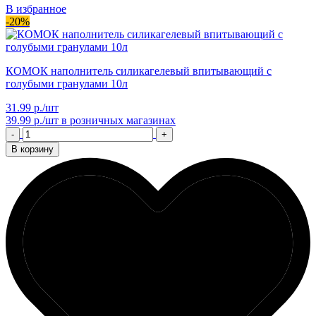
В избранное
-20%
КОМОК наполнитель силикагелевый впитывающий с
голубыми гранулами 10л
31.99 р./шт
39.99 р./шт
в розничных магазинах
-
+
В корзину