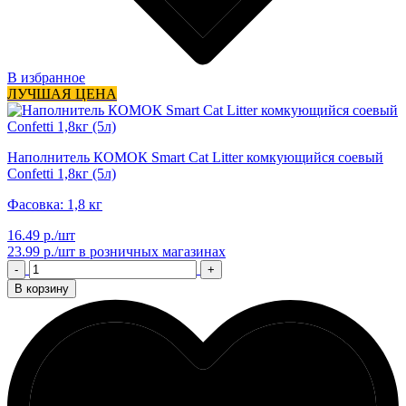
В избранное
ЛУЧШАЯ ЦЕНА
Наполнитель КОМОК Smart Cat Litter комкующийся соевый
Confetti 1,8кг (5л)
Фасовка: 1,8 кг
16.49 р./шт
23.99 р./шт
в розничных магазинах
-
+
В корзину