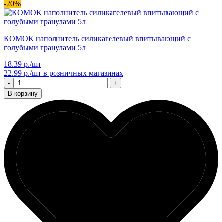
-20%
КОМОК наполнитель силикагелевый впитывающий с
голубыми гранулами 5л
18.39 р./шт
22.99 р./шт
в розничных магазинах
-
+
В корзину