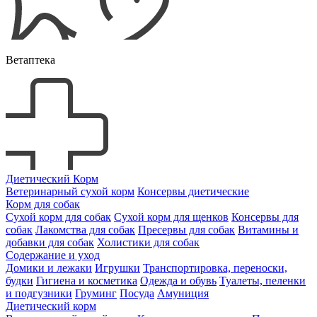
Ветаптека
Диетический Корм
Ветеринарный сухой корм
Консервы диетические
Корм для собак
Сухой корм для собак
Сухой корм для щенков
Консервы для
собак
Лакомства для собак
Пресервы для собак
Витамины и
добавки для собак
Холистики для собак
Содержание и уход
Домики и лежаки
Игрушки
Транспортировка, переноски,
будки
Гигиена и косметика
Одежда и обувь
Туалеты, пеленки
и подгузники
Груминг
Посуда
Амуниция
Диетический корм