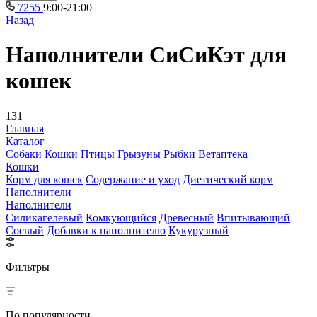
7255
9:00-21:00
Назад
Наполнители СиСиКэт для
кошек
131
Главная
Каталог
Собаки
Кошки
Птицы
Грызуны
Рыбки
Ветаптека
Кошки
Корм для кошек
Содержание и уход
Диетический корм
Наполнители
Наполнители
Силикагелевый
Комкующийся
Древесный
Впитывающий
Соевый
Добавки к наполнителю
Кукурузный
Фильтры
По популярности