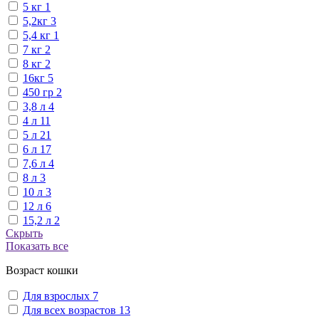
5 кг
1
5,2кг
3
5,4 кг
1
7 кг
2
8 кг
2
16кг
5
450 гр
2
3,8 л
4
4 л
11
5 л
21
6 л
17
7,6 л
4
8 л
3
10 л
3
12 л
6
15,2 л
2
Скрыть
Показать все
Возраст кошки
Для взрослых
7
Для всех возрастов
13