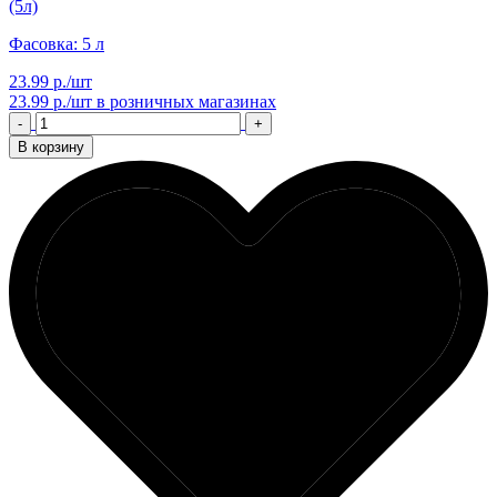
(5л)
Фасовка: 5 л
23.99 р./шт
23.99 р./шт
в розничных магазинах
-
+
В корзину