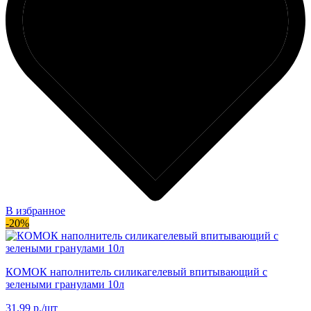
В избранное
-20%
КОМОК наполнитель силикагелевый впитывающий с
зелеными гранулами 10л
31.99 р./шт