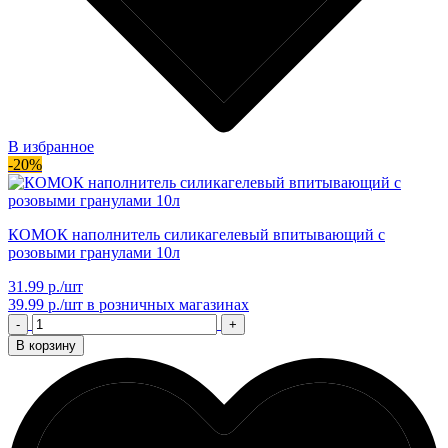
В избранное
-20%
КОМОК наполнитель силикагелевый впитывающий с
розовыми гранулами 10л
31.99 р./шт
39.99 р./шт
в розничных магазинах
-
+
В корзину