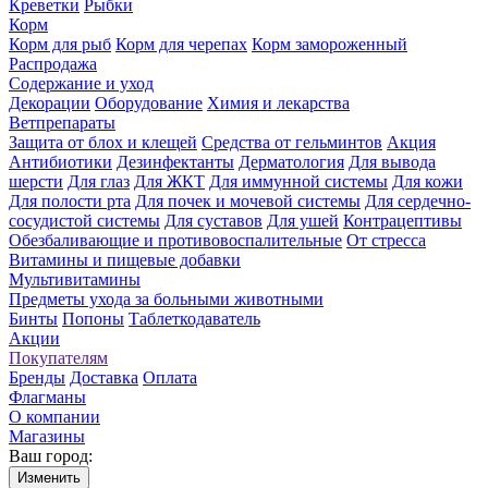
Креветки
Рыбки
Корм
Корм для рыб
Корм для черепах
Корм замороженный
Распродажа
Содержание и уход
Декорации
Оборудование
Химия и лекарства
Ветпрепараты
Защита от блох и клещей
Средства от гельминтов
Акция
Антибиотики
Дезинфектанты
Дерматология
Для вывода
шерсти
Для глаз
Для ЖКТ
Для иммунной системы
Для кожи
Для полости рта
Для почек и мочевой системы
Для сердечно-
сосудистой системы
Для суставов
Для ушей
Контрацептивы
Обезбаливающие и противовоспалительные
От стресса
Витамины и пищевые добавки
Мультивитамины
Предметы ухода за больными животными
Бинты
Попоны
Таблеткодаватель
Акции
Покупателям
Бренды
Доставка
Оплата
Флагманы
О компании
Магазины
Ваш город:
Изменить