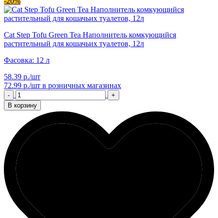
-20%
Cat Step Tofu Green Tea Наполнитель комкующийся
растительный для кошачьих туалетов, 12л
Фасовка: 12 л
58.39 р./шт
72.99 р./шт
в розничных магазинах
-
+
В корзину