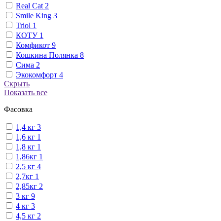
Real Cat
2
Smile King
3
Triol
1
КОТУ
1
Комфикот
9
Кошкина Полянка
8
Сима
2
Экокомфорт
4
Скрыть
Показать все
Фасовка
1,4 кг
3
1,6 кг
1
1,8 кг
1
1,86кг
1
2,5 кг
4
2,7кг
1
2,85кг
2
3 кг
9
4 кг
3
4,5 кг
2