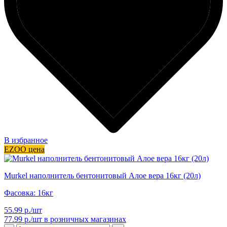
В избранное
EZOO цена
Murkel наполнитель бентонитовый Алое вера 16кг (20л)
Фасовка: 16кг
55.99 р./шт
77.99 р./шт
в розничных магазинах