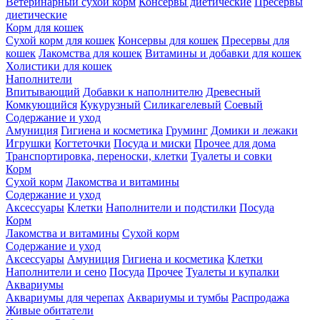
Ветеринарный сухой корм
Консервы диетические
Пресервы
диетические
Корм для кошек
Сухой корм для кошек
Консервы для кошек
Пресервы для
кошек
Лакомства для кошек
Витамины и добавки для кошек
Холистики для кошек
Наполнители
Впитывающий
Добавки к наполнителю
Древесный
Комкующийся
Кукурузный
Силикагелевый
Соевый
Содержание и уход
Амуниция
Гигиена и косметика
Груминг
Домики и лежаки
Игрушки
Когтеточки
Посуда и миски
Прочее для дома
Транспортировка, переноски, клетки
Туалеты и совки
Корм
Сухой корм
Лакомства и витамины
Содержание и уход
Аксессуары
Клетки
Наполнители и подстилки
Посуда
Корм
Лакомства и витамины
Сухой корм
Содержание и уход
Аксессуары
Амуниция
Гигиена и косметика
Клетки
Наполнители и сено
Посуда
Прочее
Туалеты и купалки
Аквариумы
Аквариумы для черепах
Аквариумы и тумбы
Распродажа
Живые обитатели