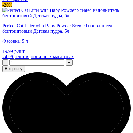
-20%
Perfect Cat Litter with Baby Powder Scented наполнитель
бентонитовый Детская пудра, 5л
Фасовка: 5 л
19.99 р./шт
24.99 р./шт
в розничных магазинах
-
+
В корзину