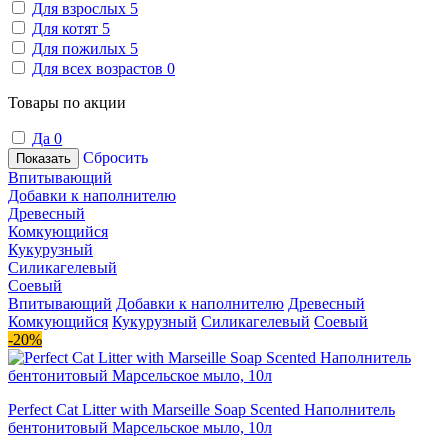
Для взрослых
5
Для котят
5
Для пожилых
5
Для всех возрастов
0
Товары по акции
Да
0
Сбросить
Показать
Впитывающий
Добавки к наполнителю
Древесный
Комкующийся
Кукурузный
Силикагелевый
Соевый
Впитывающий
Добавки к наполнителю
Древесный
Комкующийся
Кукурузный
Силикагелевый
Соевый
-20%
Perfect Cat Litter with Marseille Soap Scented Наполнитель
бентонитовый Марсельское мыло, 10л