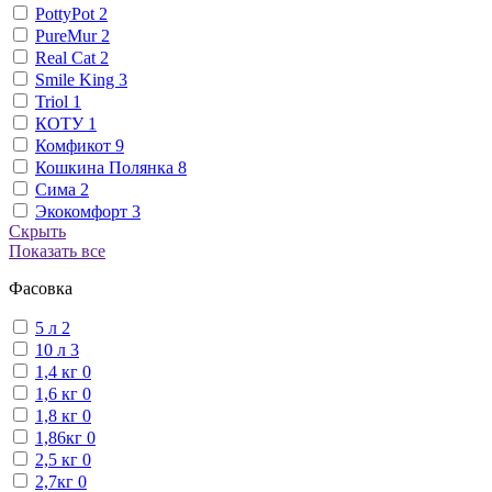
PottyPot
2
PureMur
2
Real Cat
2
Smile King
3
Triol
1
КОТУ
1
Комфикот
9
Кошкина Полянка
8
Сима
2
Экокомфорт
3
Скрыть
Показать все
Фасовка
5 л
2
10 л
3
1,4 кг
0
1,6 кг
0
1,8 кг
0
1,86кг
0
2,5 кг
0
2,7кг
0