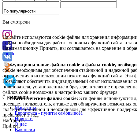
Вы смотрели
На сайте используются cookie-файлы для хранения информации
файлы необходимы для работы основных функций сайта, а такж
Нажимая кнопку Принять, вы соглашаетесь на хранение и обра
cookie
.
Функциональные файлы cookie и файлы cookie, необходи
cookie необходимы для обеспечения стабильной и надежной раб
ограничения в использовании некоторых функций сайта. Эти ф
Позволяют обеспечить индивидуальный опыт использования са
пользователя, установленные в браузере, в течение определен
файлов cookie возможна в настройках вашего браузера.
О компании
Статистические файлы cookie:
Эти файлы используются дл
посещает пользователь, а также для обнаружения возможных о
Магазины
является анонимной и необходимой для эффективной поддержки
Европочта - пункты самовывоза
превышает 1 год.
Новости
Настроить
О нас
Принять
Вакансии