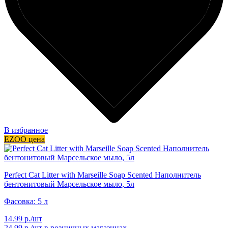
В избранное
EZOO цена
Perfect Cat Litter with Marseille Soap Scented Наполнитель
бентонитовый Марсельское мыло, 5л
Фасовка: 5 л
14.99 р./шт
24.99 р./шт
в розничных магазинах