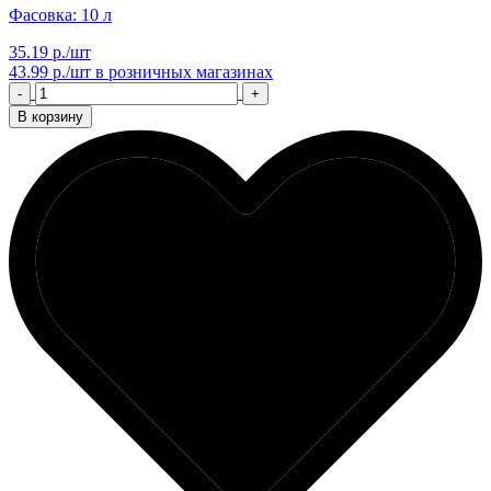
Фасовка: 10 л
35.19 р./шт
43.99 р./шт
в розничных магазинах
-
+
В корзину