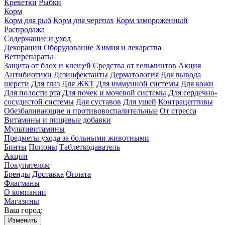
Креветки
Рыбки
Корм
Корм для рыб
Корм для черепах
Корм замороженный
Распродажа
Содержание и уход
Декорации
Оборудование
Химия и лекарства
Ветпрепараты
Защита от блох и клещей
Средства от гельминтов
Акция
Антибиотики
Дезинфектанты
Дерматология
Для вывода
шерсти
Для глаз
Для ЖКТ
Для иммунной системы
Для кожи
Для полости рта
Для почек и мочевой системы
Для сердечно-
сосудистой системы
Для суставов
Для ушей
Контрацептивы
Обезбаливающие и противовоспалительные
От стресса
Витамины и пищевые добавки
Мультивитамины
Предметы ухода за больными животными
Бинты
Попоны
Таблеткодаватель
Акции
Покупателям
Бренды
Доставка
Оплата
Флагманы
О компании
Магазины
Ваш город:
Изменить