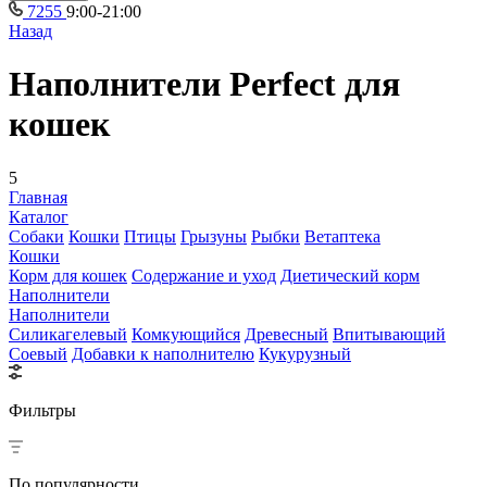
7255
9:00-21:00
Назад
Наполнители Perfect для
кошек
5
Главная
Каталог
Собаки
Кошки
Птицы
Грызуны
Рыбки
Ветаптека
Кошки
Корм для кошек
Содержание и уход
Диетический корм
Наполнители
Наполнители
Силикагелевый
Комкующийся
Древесный
Впитывающий
Соевый
Добавки к наполнителю
Кукурузный
Фильтры
По популярности