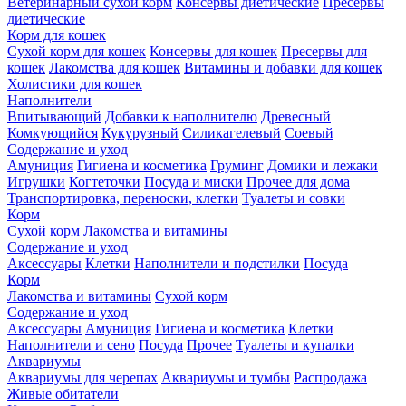
Ветеринарный сухой корм
Консервы диетические
Пресервы
диетические
Корм для кошек
Сухой корм для кошек
Консервы для кошек
Пресервы для
кошек
Лакомства для кошек
Витамины и добавки для кошек
Холистики для кошек
Наполнители
Впитывающий
Добавки к наполнителю
Древесный
Комкующийся
Кукурузный
Силикагелевый
Соевый
Содержание и уход
Амуниция
Гигиена и косметика
Груминг
Домики и лежаки
Игрушки
Когтеточки
Посуда и миски
Прочее для дома
Транспортировка, переноски, клетки
Туалеты и совки
Корм
Сухой корм
Лакомства и витамины
Содержание и уход
Аксессуары
Клетки
Наполнители и подстилки
Посуда
Корм
Лакомства и витамины
Сухой корм
Содержание и уход
Аксессуары
Амуниция
Гигиена и косметика
Клетки
Наполнители и сено
Посуда
Прочее
Туалеты и купалки
Аквариумы
Аквариумы для черепах
Аквариумы и тумбы
Распродажа
Живые обитатели