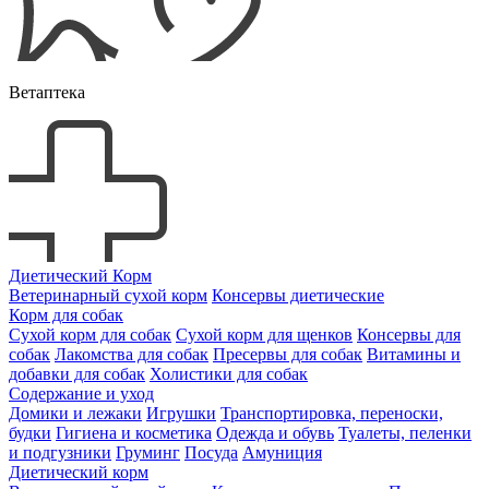
Ветаптека
Диетический Корм
Ветеринарный сухой корм
Консервы диетические
Корм для собак
Сухой корм для собак
Сухой корм для щенков
Консервы для
собак
Лакомства для собак
Пресервы для собак
Витамины и
добавки для собак
Холистики для собак
Содержание и уход
Домики и лежаки
Игрушки
Транспортировка, переноски,
будки
Гигиена и косметика
Одежда и обувь
Туалеты, пеленки
и подгузники
Груминг
Посуда
Амуниция
Диетический корм