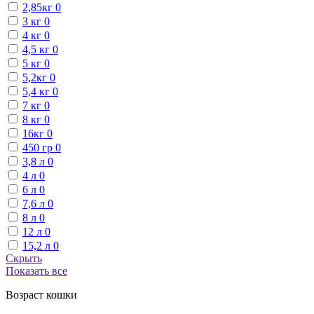
2,85кг
0
3 кг
0
4 кг
0
4,5 кг
0
5 кг
0
5,2кг
0
5,4 кг
0
7 кг
0
8 кг
0
16кг
0
450 гр
0
3,8 л
0
4 л
0
6 л
0
7,6 л
0
8 л
0
12 л
0
15,2 л
0
Скрыть
Показать все
Возраст кошки