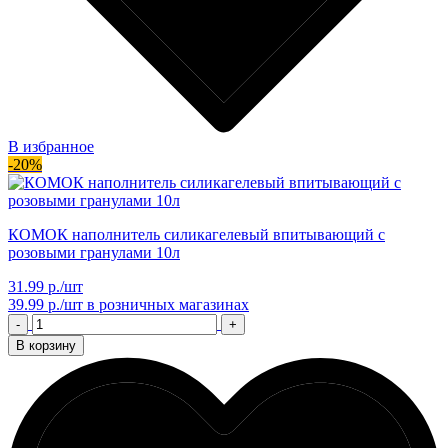
В избранное
-20%
КОМОК наполнитель силикагелевый впитывающий с
розовыми гранулами 10л
31.99 р./шт
39.99 р./шт
в розничных магазинах
-
+
В корзину