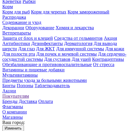
Креветки
Рыбки
Корм
Корм для рыб
Корм для черепах
Корм замороженный
Распродажа
Содержание и уход
Декорации
Оборудование
Химия и лекарства
Ветпрепараты
Защита от блох и клещей
Средства от гельминтов
Акция
Антибиотики
Дезинфектанты
Дерматология
Для вывода
шерсти
Для глаз
Для ЖКТ
Для иммунной системы
Для кожи
Для полости рта
Для почек и мочевой системы
Для сердечно-
сосудистой системы
Для суставов
Для ушей
Контрацептивы
Обезбаливающие и противовоспалительные
От стресса
Витамины и пищевые добавки
Мультивитамины
Предметы ухода за больными животными
Бинты
Попоны
Таблеткодаватель
Акции
Покупателям
Бренды
Доставка
Оплата
Флагманы
О компании
Магазины
Ваш город:
Изменить