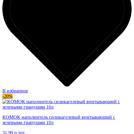
В избранное
-20%
КОМОК наполнитель силикагелевый впитывающий с
зелеными гранулами 10л
31.99 р./шт