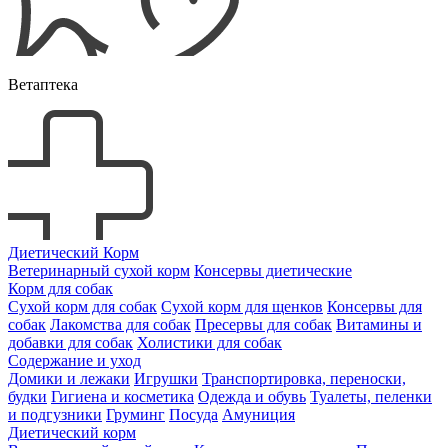
Ветаптека
Диетический Корм
Ветеринарный сухой корм
Консервы диетические
Корм для собак
Сухой корм для собак
Сухой корм для щенков
Консервы для
собак
Лакомства для собак
Пресервы для собак
Витамины и
добавки для собак
Холистики для собак
Содержание и уход
Домики и лежаки
Игрушки
Транспортировка, переноски,
будки
Гигиена и косметика
Одежда и обувь
Туалеты, пеленки
и подгузники
Груминг
Посуда
Амуниция
Диетический корм