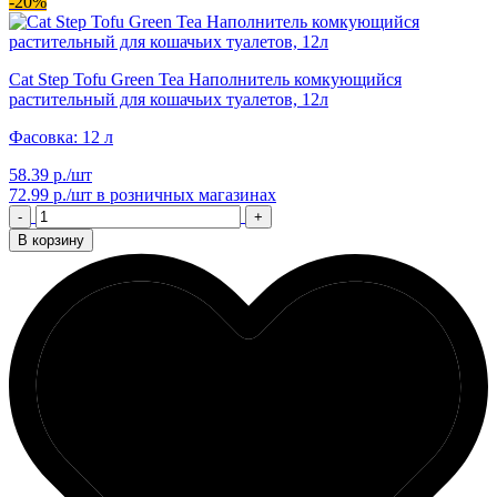
-20%
Cat Step Tofu Green Tea Наполнитель комкующийся
растительный для кошачьих туалетов, 12л
Фасовка: 12 л
58.39 р./шт
72.99 р./шт
в розничных магазинах
-
+
В корзину