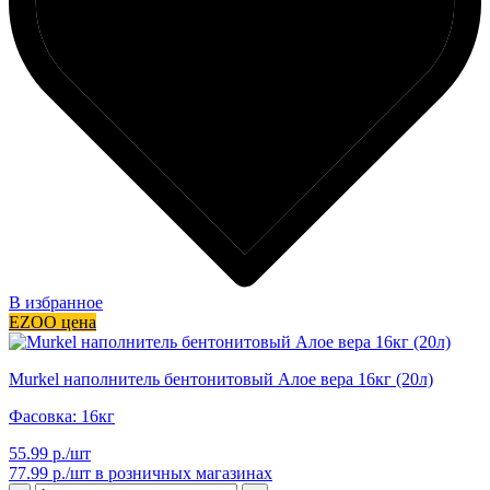
В избранное
EZOO цена
Murkel наполнитель бентонитовый Алое вера 16кг (20л)
Фасовка: 16кг
55.99 р./шт
77.99 р./шт
в розничных магазинах