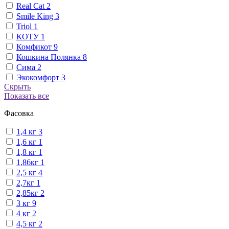
Real Cat
2
Smile King
3
Triol
1
КОТУ
1
Комфикот
9
Кошкина Полянка
8
Сима
2
Экокомфорт
3
Скрыть
Показать все
Фасовка
1,4 кг
3
1,6 кг
1
1,8 кг
1
1,86кг
1
2,5 кг
4
2,7кг
1
2,85кг
2
3 кг
9
4 кг
2
4,5 кг
2