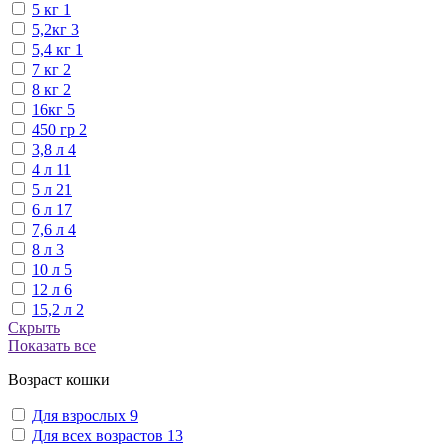
5 кг
1
5,2кг
3
5,4 кг
1
7 кг
2
8 кг
2
16кг
5
450 гр
2
3,8 л
4
4 л
11
5 л
21
6 л
17
7,6 л
4
8 л
3
10 л
5
12 л
6
15,2 л
2
Скрыть
Показать все
Возраст кошки
Для взрослых
9
Для всех возрастов
13