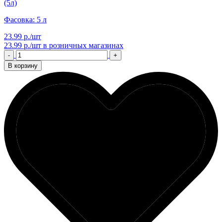
(5л)
Фасовка: 5 л
23.99 р./шт
23.99 р./шт
в розничных магазинах
-
+
В корзину