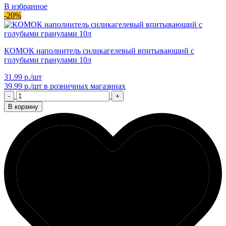
В избранное
-20%
КОМОК наполнитель силикагелевый впитывающий с
голубыми гранулами 10л
31.99 р./шт
39.99 р./шт
в розничных магазинах
-
+
В корзину