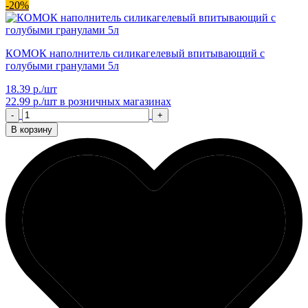
-20%
КОМОК наполнитель силикагелевый впитывающий с
голубыми гранулами 5л
18.39 р./шт
22.99 р./шт
в розничных магазинах
-
+
В корзину