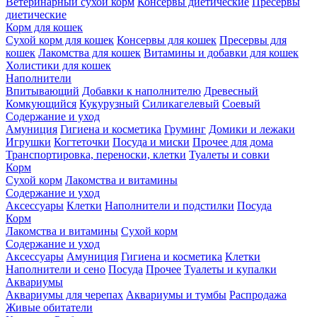
Ветеринарный сухой корм
Консервы диетические
Пресервы
диетические
Корм для кошек
Сухой корм для кошек
Консервы для кошек
Пресервы для
кошек
Лакомства для кошек
Витамины и добавки для кошек
Холистики для кошек
Наполнители
Впитывающий
Добавки к наполнителю
Древесный
Комкующийся
Кукурузный
Силикагелевый
Соевый
Содержание и уход
Амуниция
Гигиена и косметика
Груминг
Домики и лежаки
Игрушки
Когтеточки
Посуда и миски
Прочее для дома
Транспортировка, переноски, клетки
Туалеты и совки
Корм
Сухой корм
Лакомства и витамины
Содержание и уход
Аксессуары
Клетки
Наполнители и подстилки
Посуда
Корм
Лакомства и витамины
Сухой корм
Содержание и уход
Аксессуары
Амуниция
Гигиена и косметика
Клетки
Наполнители и сено
Посуда
Прочее
Туалеты и купалки
Аквариумы
Аквариумы для черепах
Аквариумы и тумбы
Распродажа
Живые обитатели