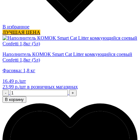
В избранное
ЛУЧШАЯ ЦЕНА
Наполнитель КОМОК Smart Cat Litter комкующийся соевый
Confetti 1,8кг (5л)
Фасовка: 1,8 кг
16.49 р./шт
23.99 р./шт
в розничных магазинах
-
+
В корзину