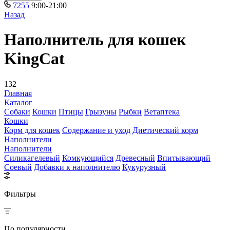
7255
9:00-21:00
Назад
Наполнитель для кошек
KingCat
132
Главная
Каталог
Собаки
Кошки
Птицы
Грызуны
Рыбки
Ветаптека
Кошки
Корм для кошек
Содержание и уход
Диетический корм
Наполнители
Наполнители
Силикагелевый
Комкующийся
Древесный
Впитывающий
Соевый
Добавки к наполнителю
Кукурузный
Фильтры
По популярности