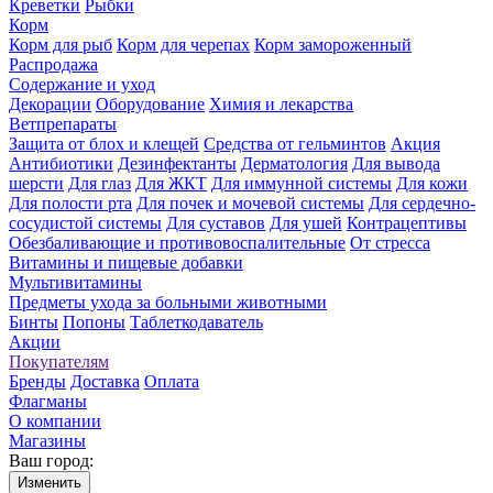
Креветки
Рыбки
Корм
Корм для рыб
Корм для черепах
Корм замороженный
Распродажа
Содержание и уход
Декорации
Оборудование
Химия и лекарства
Ветпрепараты
Защита от блох и клещей
Средства от гельминтов
Акция
Антибиотики
Дезинфектанты
Дерматология
Для вывода
шерсти
Для глаз
Для ЖКТ
Для иммунной системы
Для кожи
Для полости рта
Для почек и мочевой системы
Для сердечно-
сосудистой системы
Для суставов
Для ушей
Контрацептивы
Обезбаливающие и противовоспалительные
От стресса
Витамины и пищевые добавки
Мультивитамины
Предметы ухода за больными животными
Бинты
Попоны
Таблеткодаватель
Акции
Покупателям
Бренды
Доставка
Оплата
Флагманы
О компании
Магазины
Ваш город:
Изменить