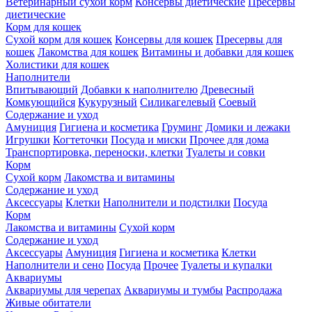
Ветеринарный сухой корм
Консервы диетические
Пресервы
диетические
Корм для кошек
Сухой корм для кошек
Консервы для кошек
Пресервы для
кошек
Лакомства для кошек
Витамины и добавки для кошек
Холистики для кошек
Наполнители
Впитывающий
Добавки к наполнителю
Древесный
Комкующийся
Кукурузный
Силикагелевый
Соевый
Содержание и уход
Амуниция
Гигиена и косметика
Груминг
Домики и лежаки
Игрушки
Когтеточки
Посуда и миски
Прочее для дома
Транспортировка, переноски, клетки
Туалеты и совки
Корм
Сухой корм
Лакомства и витамины
Содержание и уход
Аксессуары
Клетки
Наполнители и подстилки
Посуда
Корм
Лакомства и витамины
Сухой корм
Содержание и уход
Аксессуары
Амуниция
Гигиена и косметика
Клетки
Наполнители и сено
Посуда
Прочее
Туалеты и купалки
Аквариумы
Аквариумы для черепах
Аквариумы и тумбы
Распродажа
Живые обитатели