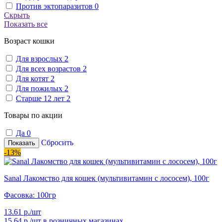
Против эктопаразитов
0
Скрыть
Показать все
Возраст кошки
Для взрослых
2
Для всех возрастов
2
Для котят
2
Для пожилых
2
Старше 12 лет
2
Товары по акции
Да
0
Сбросить
Показать
-13%
Sanal Лакомство для кошек (мультивитамин с лососем), 100г
Фасовка: 100гр
13.61 р./шт
15.64 р./шт
в розничных магазинах