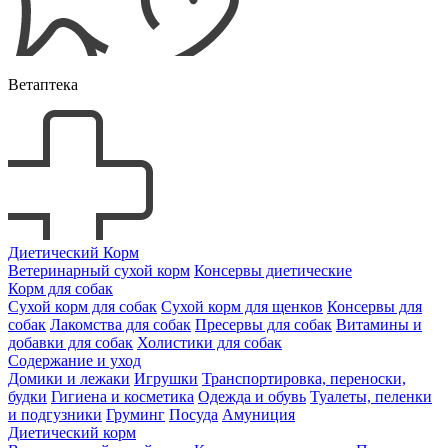
Ветаптека
Диетический Корм
Ветеринарный сухой корм
Консервы диетические
Корм для собак
Сухой корм для собак
Сухой корм для щенков
Консервы для
собак
Лакомства для собак
Пресервы для собак
Витамины и
добавки для собак
Холистики для собак
Содержание и уход
Домики и лежаки
Игрушки
Транспортировка, переноски,
будки
Гигиена и косметика
Одежда и обувь
Туалеты, пеленки
и подгузники
Груминг
Посуда
Амуниция
Диетический корм