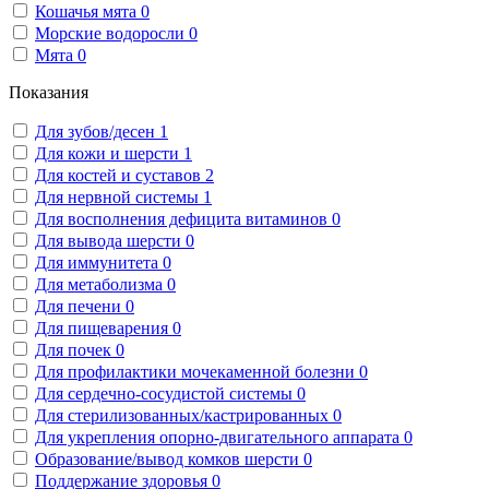
Кошачья мята
0
Морские водоросли
0
Мята
0
Показания
Для зубов/десен
1
Для кожи и шерсти
1
Для костей и суставов
2
Для нервной системы
1
Для восполнения дефицита витаминов
0
Для вывода шерсти
0
Для иммунитета
0
Для метаболизма
0
Для печени
0
Для пищеварения
0
Для почек
0
Для профилактики мочекаменной болезни
0
Для сердечно-сосудистой системы
0
Для стерилизованных/кастрированных
0
Для укрепления опорно-двигательного аппарата
0
Образование/вывод комков шерсти
0
Поддержание здоровья
0