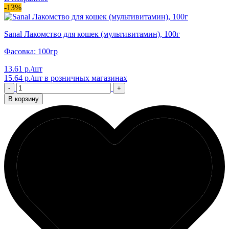
-13%
Sanal Лакомство для кошек (мультивитамин), 100г
Фасовка: 100гр
13.61 р./шт
15.64 р./шт
в розничных магазинах
-
+
В корзину