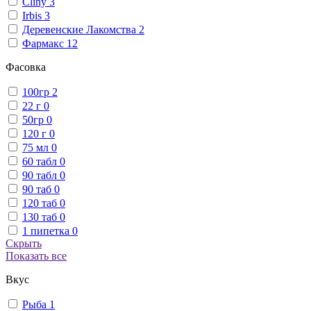
Cliny
3
Irbis
3
Деревенские Лакомства
2
Фармакс
12
Фасовка
100гр
2
22 г
0
50гр
0
120 г
0
75 мл
0
60 табл
0
90 табл
0
90 таб
0
120 таб
0
130 таб
0
1 пипетка
0
Скрыть
Показать все
Вкус
Рыба
1