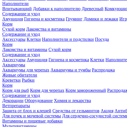
Наполнители
Впитывающий
Добавки к наполнителю
Древесный
Комкующи
Содержание и уход
Амуниция
Гигиена и косметика
Груминг
Домики и лежаки
Иг
Корм
Сухой корм
Лакомства и витамины
Содержание и уход
Аксессуары
Клетки
Наполнители и подстилки
Посуда
Корм
Лакомства и витамины
Сухой корм
Содержание и уход
Аксессуары
Амуниция
Гигиена и косметика
Клетки
Наполните
Аквариумы
Аквариумы для черепах
Аквариумы и тумбы
Распродажа
Живые обитатели
Креветки
Рыбки
Корм
Корм для рыб
Корм для черепах
Корм замороженный
Распрода
Содержание и уход
Декорации
Оборудование
Химия и лекарства
Ветпрепараты
Защита от блох и клещей
Средства от гельминтов
Акция
Антиб
Для почек и мочевой системы
Для сердечно-сосудистой систем
Витамины и пищевые добавки
Мультивитамины