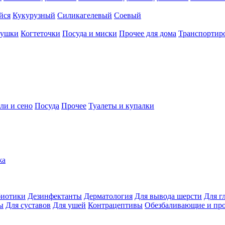
йся
Кукурузный
Силикагелевый
Соевый
рушки
Когтеточки
Посуда и миски
Прочее для дома
Транспортиро
ли и сено
Посуда
Прочее
Туалеты и купалки
жа
иотики
Дезинфектанты
Дерматология
Для вывода шерсти
Для г
ы
Для суставов
Для ушей
Контрацептивы
Обезбаливающие и пр