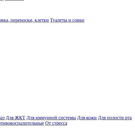
вка, переноски, клетки
Туалеты и совки
лаз
Для ЖКТ
Для иммунной системы
Для кожи
Для полости рта
отивовоспалительные
От стресса