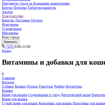
Предметы ухода за больными животными
Бинты
Попоны
Таблеткодаватель
Акции
Покупателям
Бренды
Доставка
Оплата
Флагманы
О компании
Магазины
Ваш город:
Изменить
7255
9:00-21:00
Назад
Витамины и добавки для кош
6
Главная
Каталог
Собаки
Кошки
Птицы
Грызуны
Рыбки
Ветаптека
Кошки
Корм для кошек
Содержание и уход
Диетический корм
Наполн
Корм для кошек
Сухой корм для кошек
Консервы для кошек
Пресервы для коше