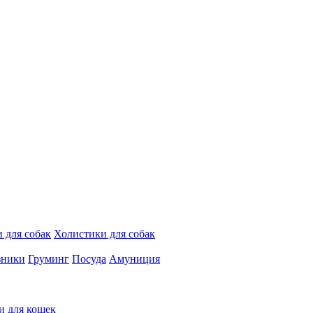
 для собак
Холистики для собак
зники
Груминг
Посуда
Амуниция
и для кошек