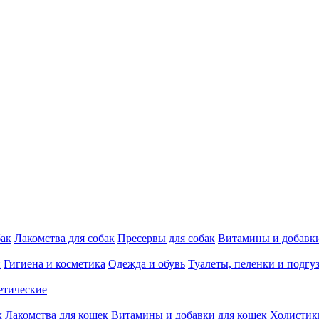
бак
Лакомства для собак
Пресервы для собак
Витамины и добавки
и
Гигиена и косметика
Одежда и обувь
Туалеты, пеленки и подгу
етические
к
Лакомства для кошек
Витамины и добавки для кошек
Холистик