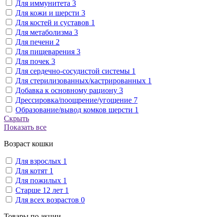
Для иммунитета
3
Для кожи и шерсти
3
Для костей и суставов
1
Для метаболизма
3
Для печени
2
Для пищеварения
3
Для почек
3
Для сердечно-сосудистой системы
1
Для стерилизованных/кастрированных
1
Добавка к основному рациону
3
Дрессировка/поощрение/угощение
7
Образование/вывод комков шерсти
1
Скрыть
Показать все
Возраст кошки
Для взрослых
1
Для котят
1
Для пожилых
1
Старше 12 лет
1
Для всех возрастов
0
Товары по акции