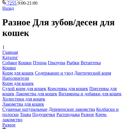
7255
9:00-21:00
Назад
Разное Для зубов/десен для
кошек
1
Главная
Каталог
Собаки
Кошки
Птицы
Грызуны
Рыбки
Ветаптека
Кошки
Корм для кошек
Содержание и уход
Диетический корм
Наполнители
Корм для кошек
Сухой корм для кошек
Консервы для кошек
Пресервы для
кошек
Лакомства для кошек
Витамины и добавки для кошек
Холистики для кошек
Лакомства для кошек
Сушеные натуральные
Деревенские лакомства
Колбаски и
полоски
Трава
Подушечки
Распродажа
Разное
Крем-
лакомство
Разное