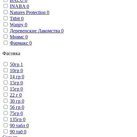
BALU
0
INABA
0
Natures Protection
0
Titbit
0
Wanpy
0
Деревенские Лакомства
0
Мнямс
0
Фармакс
0
Фасовка
50гр
1
10гр
0
14 гр
0
15гр
0
15гр
0
22 г
0
30 гр
0
56 гр
0
75гр
0
135гр
0
90 табл
0
90 таб
0