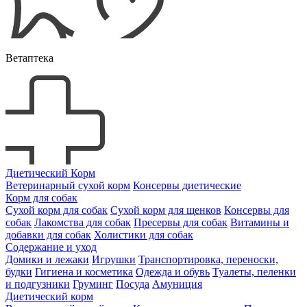
Ветаптека
Диетический Корм
Ветеринарный сухой корм
Консервы диетические
Корм для собак
Сухой корм для собак
Сухой корм для щенков
Консервы для
собак
Лакомства для собак
Пресервы для собак
Витамины и
добавки для собак
Холистики для собак
Содержание и уход
Домики и лежаки
Игрушки
Транспортировка, переноски,
будки
Гигиена и косметика
Одежда и обувь
Туалеты, пеленки
и подгузники
Груминг
Посуда
Амуниция
Диетический корм