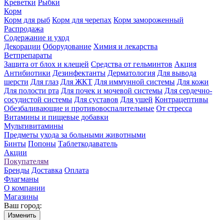
Креветки
Рыбки
Корм
Корм для рыб
Корм для черепах
Корм замороженный
Распродажа
Содержание и уход
Декорации
Оборудование
Химия и лекарства
Ветпрепараты
Защита от блох и клещей
Средства от гельминтов
Акция
Антибиотики
Дезинфектанты
Дерматология
Для вывода
шерсти
Для глаз
Для ЖКТ
Для иммунной системы
Для кожи
Для полости рта
Для почек и мочевой системы
Для сердечно-
сосудистой системы
Для суставов
Для ушей
Контрацептивы
Обезбаливающие и противовоспалительные
От стресса
Витамины и пищевые добавки
Мультивитамины
Предметы ухода за больными животными
Бинты
Попоны
Таблеткодаватель
Акции
Покупателям
Бренды
Доставка
Оплата
Флагманы
О компании
Магазины
Ваш город:
Изменить