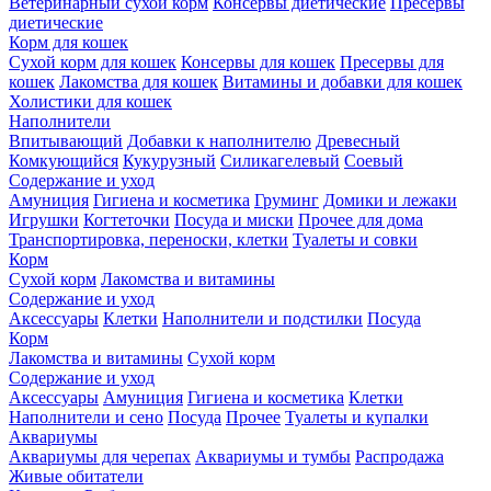
Ветеринарный сухой корм
Консервы диетические
Пресервы
диетические
Корм для кошек
Сухой корм для кошек
Консервы для кошек
Пресервы для
кошек
Лакомства для кошек
Витамины и добавки для кошек
Холистики для кошек
Наполнители
Впитывающий
Добавки к наполнителю
Древесный
Комкующийся
Кукурузный
Силикагелевый
Соевый
Содержание и уход
Амуниция
Гигиена и косметика
Груминг
Домики и лежаки
Игрушки
Когтеточки
Посуда и миски
Прочее для дома
Транспортировка, переноски, клетки
Туалеты и совки
Корм
Сухой корм
Лакомства и витамины
Содержание и уход
Аксессуары
Клетки
Наполнители и подстилки
Посуда
Корм
Лакомства и витамины
Сухой корм
Содержание и уход
Аксессуары
Амуниция
Гигиена и косметика
Клетки
Наполнители и сено
Посуда
Прочее
Туалеты и купалки
Аквариумы
Аквариумы для черепах
Аквариумы и тумбы
Распродажа
Живые обитатели