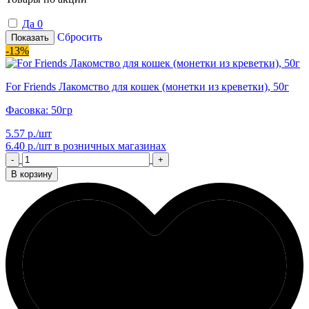
Да
0
Сбросить
Показать
-13%
For Friends Лакомство для кошек (монетки из креветки), 50г
Фасовка: 50гр
5.57 р./шт
6.40 р./шт
в розничных магазинах
-
+
В корзину