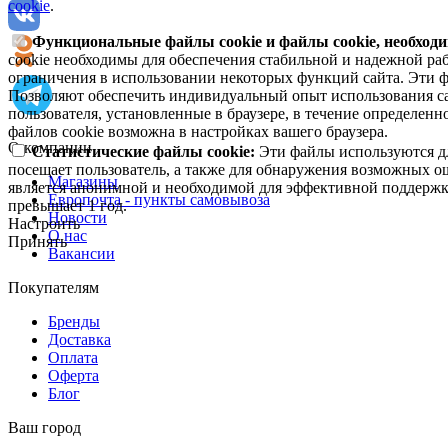
cookie
.
Функциональные файлы cookie и файлы cookie, необходи
cookie необходимы для обеспечения стабильной и надежной раб
ограничения в использовании некоторых функций сайта. Эти ф
Позволяют обеспечить индивидуальный опыт использования са
пользователя, установленные в браузере, в течение определен
файлов cookie возможна в настройках вашего браузера.
О компании
Статистические файлы cookie:
Эти файлы используются дл
посещает пользователь, а также для обнаружения возможных о
Магазины
является анонимной и необходимой для эффективной поддержки
Европочта - пункты самовывоза
превышает 1 год.
Новости
Настроить
О нас
Принять
Вакансии
Покупателям
Бренды
Доставка
Оплата
Оферта
Блог
Ваш город