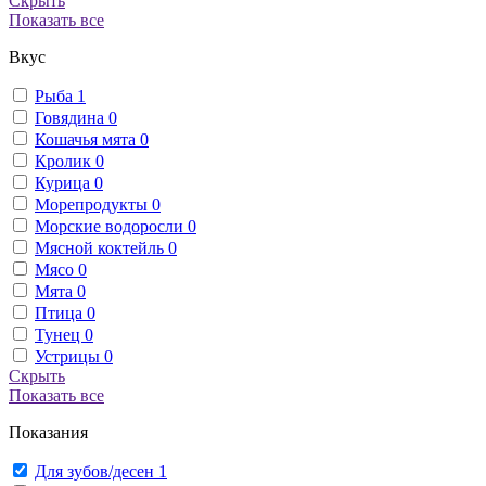
Скрыть
Показать все
Вкус
Рыба
1
Говядина
0
Кошачья мята
0
Кролик
0
Курица
0
Морепродукты
0
Морские водоросли
0
Мясной коктейль
0
Мясо
0
Мята
0
Птица
0
Тунец
0
Устрицы
0
Скрыть
Показать все
Показания
Для зубов/десен
1