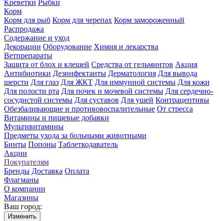
Креветки
Рыбки
Корм
Корм для рыб
Корм для черепах
Корм замороженный
Распродажа
Содержание и уход
Декорации
Оборудование
Химия и лекарства
Ветпрепараты
Защита от блох и клещей
Средства от гельминтов
Акция
Антибиотики
Дезинфектанты
Дерматология
Для вывода
шерсти
Для глаз
Для ЖКТ
Для иммунной системы
Для кожи
Для полости рта
Для почек и мочевой системы
Для сердечно-
сосудистой системы
Для суставов
Для ушей
Контрацептивы
Обезбаливающие и противовоспалительные
От стресса
Витамины и пищевые добавки
Мультивитамины
Предметы ухода за больными животными
Бинты
Попоны
Таблеткодаватель
Акции
Покупателям
Бренды
Доставка
Оплата
Флагманы
О компании
Магазины
Ваш город:
Изменить