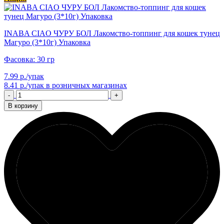
INABA CIAO ЧУРУ БОЛ Лакомство-топпинг для кошек тунец
Магуро (3*10г) Упаковка
Фасовка: 30 гр
7.99 р./упак
8.41 р./упак
в розничных магазинах
-
+
В корзину