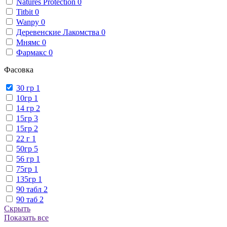
Natures Protection
0
Titbit
0
Wanpy
0
Деревенские Лакомства
0
Мнямс
0
Фармакс
0
Фасовка
30 гр
1
10гр
1
14 гр
2
15гр
3
15гр
2
22 г
1
50гр
5
56 гр
1
75гр
1
135гр
1
90 табл
2
90 таб
2
Скрыть
Показать все