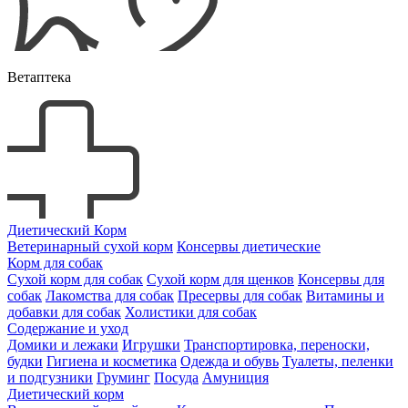
Ветаптека
Диетический Корм
Ветеринарный сухой корм
Консервы диетические
Корм для собак
Сухой корм для собак
Сухой корм для щенков
Консервы для
собак
Лакомства для собак
Пресервы для собак
Витамины и
добавки для собак
Холистики для собак
Содержание и уход
Домики и лежаки
Игрушки
Транспортировка, переноски,
будки
Гигиена и косметика
Одежда и обувь
Туалеты, пеленки
и подгузники
Груминг
Посуда
Амуниция
Диетический корм