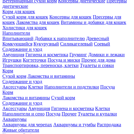
Ветеринарный сухой корм
Консервы диетические
Пресервы
диетические
Корм для кошек
Сухой корм для кошек
Консервы для кошек
Пресервы для
кошек
Лакомства для кошек
Витамины и добавки для кошек
Холистики для кошек
Наполнители
Впитывающий
Добавки к наполнителю
Древесный
Комкующийся
Кукурузный
Силикагелевый
Соевый
Содержание и уход
Амуниция
Гигиена и косметика
Груминг
Домики и лежаки
Игрушки
Когтеточки
Посуда и миски
Прочее для дома
Транспортировка, переноски, клетки
Туалеты и совки
Корм
Сухой корм
Лакомства и витамины
Содержание и уход
Аксессуары
Клетки
Наполнители и подстилки
Посуда
Корм
Лакомства и витамины
Сухой корм
Содержание и уход
Аксессуары
Амуниция
Гигиена и косметика
Клетки
Наполнители и сено
Посуда
Прочее
Туалеты и купалки
Аквариумы
Аквариумы для черепах
Аквариумы и тумбы
Распродажа
Живые обитатели