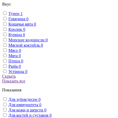
Вкус
Тунец
1
Говядина
0
Кошачья мята
0
Кролик
0
Курица
0
Морские водоросли
0
Мясной коктейль
0
Мясо
0
Мята
0
Птица
0
Рыба
0
Устрицы
0
Скрыть
Показать все
Показания
Для зубов/десен
0
Для иммунитета
0
Для кожи и шерсти
0
Для костей и суставов
0