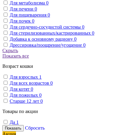
Для метаболизма
0
Для печени
0
Для пищеварения
0
Для почек
0
Для сердечно-сосудистой системы
0
Для стерилизованных/кастрированных
0
Добавка к основному рациону
0
Дрессировка/поощрение/угощение
0
Скрыть
Показать все
Возраст кошки
Для взрослых
1
Для всех возрастов
0
Для котят
0
Для пожилых
0
Старше 12 лет
0
Товары по акции
Да
1
Сбросить
Показать
Акция