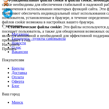
Функциональные файлы cookie и файлы cookie, необходи
cookie необходимы для обеспечения стабильной и надежной раб
ограничения в использовании некоторых функций сайта. Эти ф
Позволяют обеспечить индивидуальный опыт использования са
пользователя, установленные в браузере, в течение определен
файлов cookie возможна в настройках вашего браузера.
О компании
Статистические файлы cookie:
Эти файлы используются дл
посещает пользователь, а также для обнаружения возможных о
Магазины
является анонимной и необходимой для эффективной поддержки
Европочта - пункты самовывоза
превышает 1 год.
Новости
Настроить
О нас
Принять
Вакансии
Покупателям
Бренды
Доставка
Оплата
Оферта
Блог
Ваш город
Минск