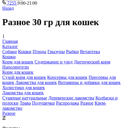
7255
9:00-21:00
Назад
Разное 30 гр для кошек
1
Главная
Каталог
Собаки
Кошки
Птицы
Грызуны
Рыбки
Ветаптека
Кошки
Корм для кошек
Содержание и уход
Диетический корм
Наполнители
Корм для кошек
Сухой корм для кошек
Консервы для кошек
Пресервы для
кошек
Лакомства для кошек
Витамины и добавки для кошек
Холистики для кошек
Лакомства для кошек
Сушеные натуральные
Деревенские лакомства
Колбаски и
полоски
Трава
Подушечки
Распродажа
Разное
Крем-
лакомство
Разное