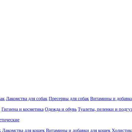
бак
Лакомства для собак
Пресервы для собак
Витамины и добавки
и
Гигиена и косметика
Одежда и обувь
Туалеты, пеленки и подгу
етические
к
Лакомства для кошек
Витамины и добавки для кошек
Холистик