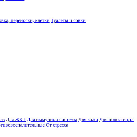
вка, переноски, клетки
Туалеты и совки
лаз
Для ЖКТ
Для иммунной системы
Для кожи
Для полости рта
отивовоспалительные
От стресса