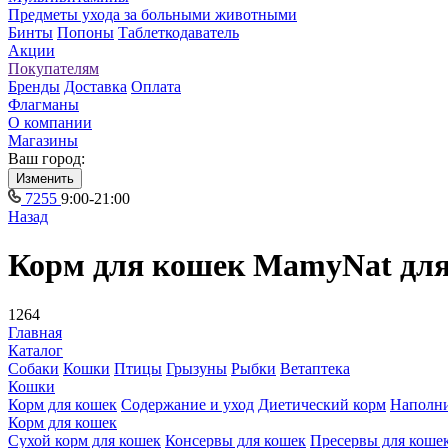
Предметы ухода за больными животными
Бинты
Попоны
Таблеткодаватель
Акции
Покупателям
Бренды
Доставка
Оплата
Флагманы
О компании
Магазины
Ваш город:
Изменить
7255
9:00-21:00
Назад
Корм для кошек MamyNat дл
1264
Главная
Каталог
Собаки
Кошки
Птицы
Грызуны
Рыбки
Ветаптека
Кошки
Корм для кошек
Содержание и уход
Диетический корм
Наполн
Корм для кошек
Сухой корм для кошек
Консервы для кошек
Пресервы для коше