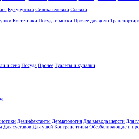
йся
Кукурузный
Силикагелевый
Соевый
рушки
Когтеточки
Посуда и миски
Прочее для дома
Транспортиро
ли и сено
Посуда
Прочее
Туалеты и купалки
жа
иотики
Дезинфектанты
Дерматология
Для вывода шерсти
Для г
ы
Для суставов
Для ушей
Контрацептивы
Обезбаливающие и пр