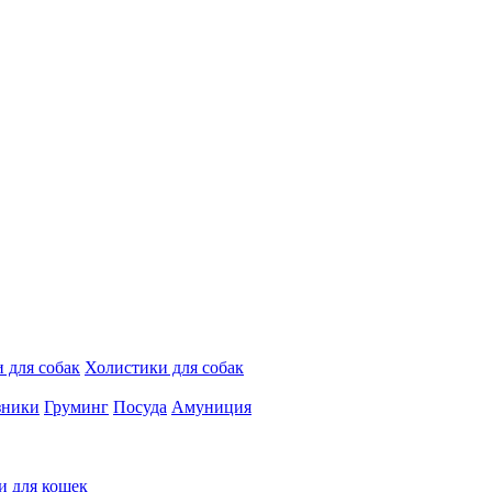
 для собак
Холистики для собак
зники
Груминг
Посуда
Амуниция
и для кошек