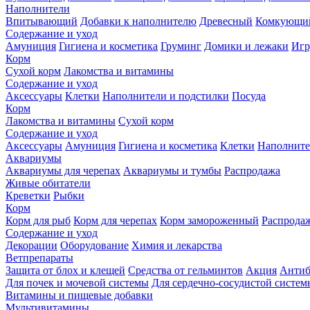
Наполнители
Впитывающий
Добавки к наполнителю
Древесный
Комкующи
Содержание и уход
Амуниция
Гигиена и косметика
Груминг
Домики и лежаки
Иг
Корм
Сухой корм
Лакомства и витамины
Содержание и уход
Аксессуары
Клетки
Наполнители и подстилки
Посуда
Корм
Лакомства и витамины
Сухой корм
Содержание и уход
Аксессуары
Амуниция
Гигиена и косметика
Клетки
Наполните
Аквариумы
Аквариумы для черепах
Аквариумы и тумбы
Распродажа
Живые обитатели
Креветки
Рыбки
Корм
Корм для рыб
Корм для черепах
Корм замороженный
Распрода
Содержание и уход
Декорации
Оборудование
Химия и лекарства
Ветпрепараты
Защита от блох и клещей
Средства от гельминтов
Акция
Антиб
Для почек и мочевой системы
Для сердечно-сосудистой систем
Витамины и пищевые добавки
Мультивитамины