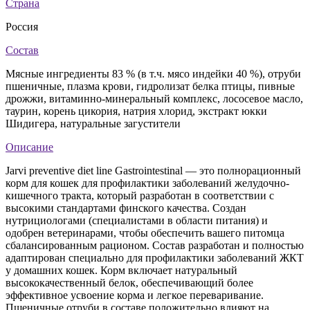
Страна
Россия
Состав
Мясные ингредиенты 83 % (в т.ч. мясо индейки 40 %), отруби
пшеничные, плазма крови, гидролизат белка птицы, пивные
дрожжи, витаминно-минеральный комплекс, лососевое масло,
таурин, корень цикория, натрия хлорид, экстракт юкки
Шидигера, натуральные загустители
Описание
Jarvi preventive diet line Gastrointestinal — это полнорационный
корм для кошек для профилактики заболеваний желудочно-
кишечного тракта, который разработан в соответствии с
высокими стандартами финского качества. Создан
нутрициологами (специалистами в области питания) и
одобрен ветеринарами, чтобы обеспечить вашего питомца
сбалансированным рационом. Состав разработан и полностью
адаптирован специально для профилактики заболеваний ЖКТ
у домашних кошек. Корм включает натуральный
высококачественный белок, обеспечивающий более
эффективное усвоение корма и легкое переваривание.
Пшеничные отруби в составе положительно влияют на