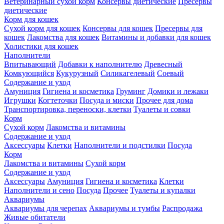
Ветеринарный сухой корм
Консервы диетические
Пресервы
диетические
Корм для кошек
Сухой корм для кошек
Консервы для кошек
Пресервы для
кошек
Лакомства для кошек
Витамины и добавки для кошек
Холистики для кошек
Наполнители
Впитывающий
Добавки к наполнителю
Древесный
Комкующийся
Кукурузный
Силикагелевый
Соевый
Содержание и уход
Амуниция
Гигиена и косметика
Груминг
Домики и лежаки
Игрушки
Когтеточки
Посуда и миски
Прочее для дома
Транспортировка, переноски, клетки
Туалеты и совки
Корм
Сухой корм
Лакомства и витамины
Содержание и уход
Аксессуары
Клетки
Наполнители и подстилки
Посуда
Корм
Лакомства и витамины
Сухой корм
Содержание и уход
Аксессуары
Амуниция
Гигиена и косметика
Клетки
Наполнители и сено
Посуда
Прочее
Туалеты и купалки
Аквариумы
Аквариумы для черепах
Аквариумы и тумбы
Распродажа
Живые обитатели