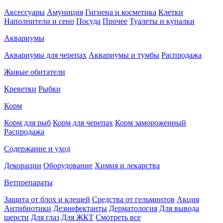
Аксессуары
Амуниция
Гигиена и косметика
Клетки
Наполнители и сено
Посуда
Прочее
Туалеты и купалки
Аквариумы
Аквариумы для черепах
Аквариумы и тумбы
Распродажа
Живые обитатели
Креветки
Рыбки
Корм
Корм для рыб
Корм для черепах
Корм замороженный
Распродажа
Содержание и уход
Декорации
Оборудование
Химия и лекарства
Ветпрепараты
Защита от блох и клещей
Средства от гельминтов
Акция
Антибиотики
Дезинфектанты
Дерматология
Для вывода
шерсти
Для глаз
Для ЖКТ
Смотреть все