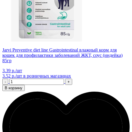
Jarvi Preventive diet line Gastrointestinal влажный корм для
кошек для профилактики заболеваний ЖКТ, соус (индейка)
85гр
3.39 р./шт
3.52 р./шт
в розничных магазинах
-
+
В корзину