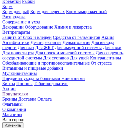
Креветки
Рыбки
Корм
Корм для рыб
Корм для черепах
Корм замороженный
Распродажа
Содержание и уход
Декорации
Оборудование
Химия и лекарства
Ветпрепараты
Защита от блох и клещей
Средства от гельминтов
Акция
Антибиотики
Дезинфектанты
Дерматология
Для вывода
шерсти
Для глаз
Для ЖКТ
Для иммунной системы
Для кожи
Для полости рта
Для почек и мочевой системы
Для сердечно-
сосудистой системы
Для суставов
Для ушей
Контрацептивы
Обезбаливающие и противовоспалительные
От стресса
Витамины и пищевые добавки
Мультивитамины
Предметы ухода за больными животными
Бинты
Попоны
Таблеткодаватель
Акции
Покупателям
Бренды
Доставка
Оплата
Флагманы
О компании
Магазины
Ваш город:
Изменить