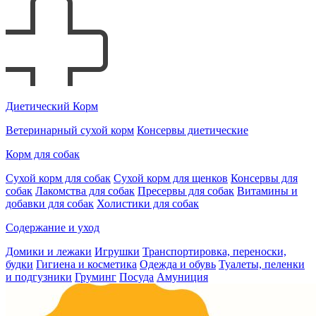
Диетический Корм
Ветеринарный сухой корм
Консервы диетические
Корм для собак
Сухой корм для собак
Сухой корм для щенков
Консервы для
собак
Лакомства для собак
Пресервы для собак
Витамины и
добавки для собак
Холистики для собак
Содержание и уход
Домики и лежаки
Игрушки
Транспортировка, переноски,
будки
Гигиена и косметика
Одежда и обувь
Туалеты, пеленки
и подгузники
Груминг
Посуда
Амуниция