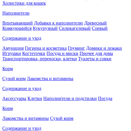
Холистики для кошек
Наполнители
Впитывающий
Добавки к наполнителю
Древесный
Комкующийся
Кукурузный
Силикагелевый
Соевый
Содержание и уход
Амуниция
Гигиена и косметика
Груминг
Домики и лежаки
Игрушки
Когтеточки
Посуда и миски
Прочее для дома
Транспортировка, переноски, клетки
Туалеты и совки
Корм
Сухой корм
Лакомства и витамины
Содержание и уход
Аксессуары
Клетки
Наполнители и подстилки
Посуда
Корм
Лакомства и витамины
Сухой корм
Содержание и уход