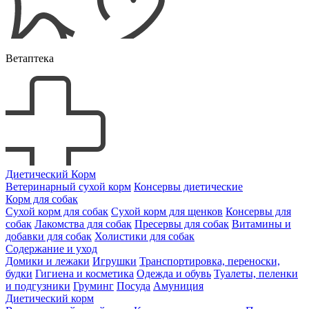
Ветаптека
Диетический Корм
Ветеринарный сухой корм
Консервы диетические
Корм для собак
Сухой корм для собак
Сухой корм для щенков
Консервы для
собак
Лакомства для собак
Пресервы для собак
Витамины и
добавки для собак
Холистики для собак
Содержание и уход
Домики и лежаки
Игрушки
Транспортировка, переноски,
будки
Гигиена и косметика
Одежда и обувь
Туалеты, пеленки
и подгузники
Груминг
Посуда
Амуниция
Диетический корм