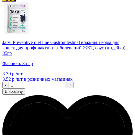
Jarvi Preventive diet line Gastrointestinal влажный корм для
кошек для профилактики заболеваний ЖКТ, соус (индейка)
85гр
Фасовка: 85 гр
3.39 р./шт
3.52 р./шт
в розничных магазинах
-
+
В корзину