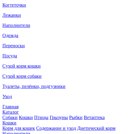
Когтеточки
Лежанки
Наполнители
Одежда
Переноски
Посуда
Сухой корм кошки
Сухой корм собаки
Туалеты, пелёнки, подгузники
Уход
Главная
Каталог
Собаки
Кошки
Птицы
Грызуны
Рыбки
Ветаптека
Кошки
Корм для кошек
Содержание и уход
Диетический корм
Наполнители