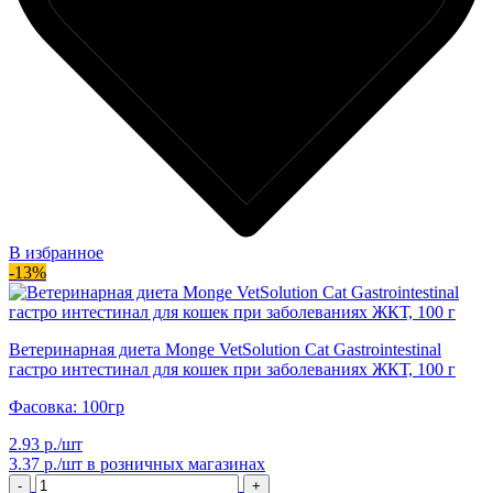
В избранное
-13%
Ветеринарная диета Monge VetSolution Cat Gastrointestinal
гастро интестинал для кошек при заболеваниях ЖКТ, 100 г
Фасовка: 100гр
2.93 р./шт
3.37 р./шт
в розничных магазинах
-
+