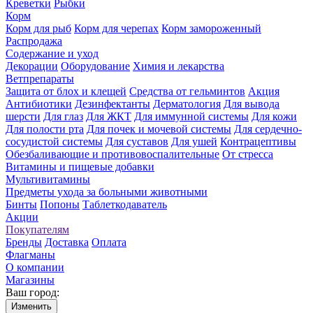
Креветки
Рыбки
Корм
Корм для рыб
Корм для черепах
Корм замороженный
Распродажа
Содержание и уход
Декорации
Оборудование
Химия и лекарства
Ветпрепараты
Защита от блох и клещей
Средства от гельминтов
Акция
Антибиотики
Дезинфектанты
Дерматология
Для вывода
шерсти
Для глаз
Для ЖКТ
Для иммунной системы
Для кожи
Для полости рта
Для почек и мочевой системы
Для сердечно-
сосудистой системы
Для суставов
Для ушей
Контрацептивы
Обезбаливающие и противовоспалительные
От стресса
Витамины и пищевые добавки
Мультивитамины
Предметы ухода за больными животными
Бинты
Попоны
Таблеткодаватель
Акции
Покупателям
Бренды
Доставка
Оплата
Флагманы
О компании
Магазины
Ваш город:
Изменить