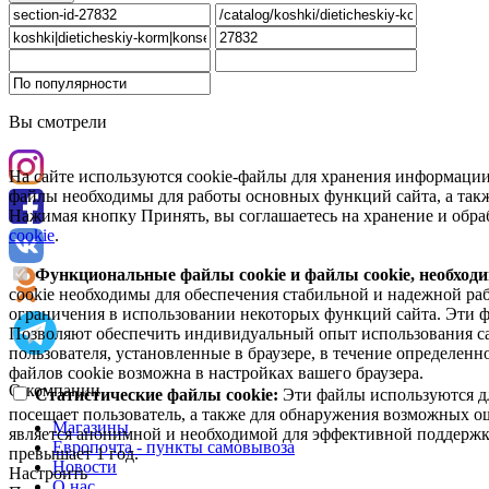
Вы смотрели
На сайте используются cookie-файлы для хранения информации
файлы необходимы для работы основных функций сайта, а такж
Нажимая кнопку Принять, вы соглашаетесь на хранение и обра
cookie
.
Функциональные файлы cookie и файлы cookie, необходи
cookie необходимы для обеспечения стабильной и надежной раб
ограничения в использовании некоторых функций сайта. Эти ф
Позволяют обеспечить индивидуальный опыт использования са
пользователя, установленные в браузере, в течение определен
файлов cookie возможна в настройках вашего браузера.
О компании
Статистические файлы cookie:
Эти файлы используются дл
посещает пользователь, а также для обнаружения возможных о
Магазины
является анонимной и необходимой для эффективной поддержки
Европочта - пункты самовывоза
превышает 1 год.
Новости
Настроить
О нас