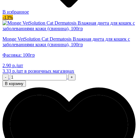
В избранное
-13%
Monge VetSolution Cat Dermatosis Влажная диета для кошек с
заболеваниями кожи (свинина), 100гр
Фасовка: 100гр
2.90 р./шт
3.33 р./шт
в розничных магазинах
-
+
В корзину