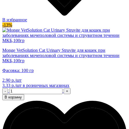
В избранное
-13%
Monge VetSolution Cat Urinary Struvite для кошек при
заболеваниях мочеполовой системы и струвитном течении
МКБ,100гр
Фасовка: 100 гр
2.90 р./шт
3.33 р./шт
в розничных магазинах
-
+
В корзину