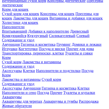
Ветеринарный сухой корм
Консервы диетические
Пресервы
диетические
Корм для кошек
Сухой корм для кошек
Консервы для кошек
Пресервы для
кошек
Лакомства для кошек
Витамины и добавки для кошек
Холистики для кошек
Наполнители
Впитывающий
Добавки к наполнителю
Древесный
Комкующийся
Кукурузный
Силикагелевый
Соевый
Содержание и уход
Амуниция
Гигиена и косметика
Груминг
Домики и лежаки
Игрушки
Когтеточки
Посуда и миски
Прочее для дома
Транспортировка, переноски, клетки
Туалеты и совки
Корм
Сухой корм
Лакомства и витамины
Содержание и уход
Аксессуары
Клетки
Наполнители и подстилки
Посуда
Корм
Лакомства и витамины
Сухой корм
Содержание и уход
Аксессуары
Амуниция
Гигиена и косметика
Клетки
Наполнители и сено
Посуда
Прочее
Туалеты и купалки
Аквариумы
Аквариумы для черепах
Аквариумы и тумбы
Распродажа
Живые обитатели