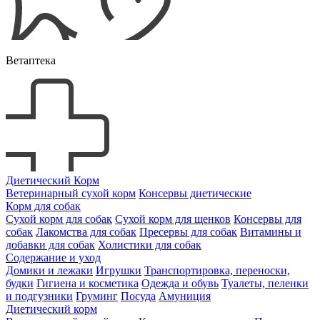
Ветаптека
Диетический Корм
Ветеринарный сухой корм
Консервы диетические
Корм для собак
Сухой корм для собак
Сухой корм для щенков
Консервы для
собак
Лакомства для собак
Пресервы для собак
Витамины и
добавки для собак
Холистики для собак
Содержание и уход
Домики и лежаки
Игрушки
Транспортировка, переноски,
будки
Гигиена и косметика
Одежда и обувь
Туалеты, пеленки
и подгузники
Груминг
Посуда
Амуниция
Диетический корм