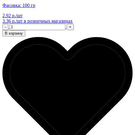
Фасовка: 100 гр
2.92 р./шт
3.36 р./шт
в розничных магазинах
-
+
В корзину