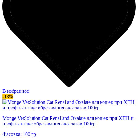
В избранное
-13%
Monge VetSolution Cat Renal and Oxalate для кошек при ХПН и
профилактике образования оксалатов,100гр
Фасовка: 100 гр