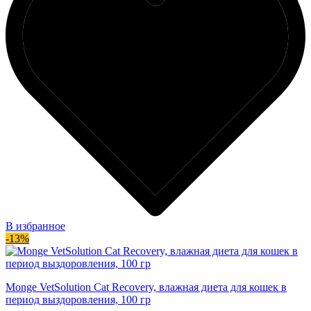
В избранное
-13%
Monge VetSolution Cat Recovery, влажная диета для кошек в
период выздоровления, 100 гр