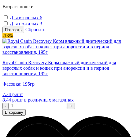
Возраст кошки
Для взрослых
6
Для пожилых
3
Сбросить
Показать
-13%
Royal Canin Recovery Корм влажный диетический для
взрослых собак и кошек при анорексии и в период
восстановления, 195г
Фасовка: 195гр
7.34 р./шт
8.44 р./шт
в розничных магазинах
-
+
В корзину