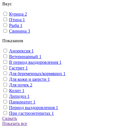
Вкус
Курица
2
Птица
1
Рыба
1
Свинина
3
Показания
Анорексия
1
Ветеринарный
1
В период выздоровления
1
Гастрит
1
Для беременных/кормящих
1
Для кожи и шерсти
1
Для почек
2
Колит
1
Липидоз
1
Панкреатит
1
Период выздоровления
1
При гастроэнтеритах
1
Скрыть
Показать все