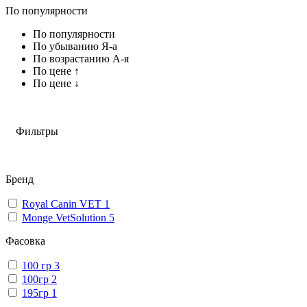
По популярности
По популярности
По убыванию Я-а
По возрастанию А-я
По цене ↑
По цене ↓
Фильтры
Бренд
Royal Canin VET
1
Monge VetSolution
5
Фасовка
100 гр
3
100гр
2
195гр
1