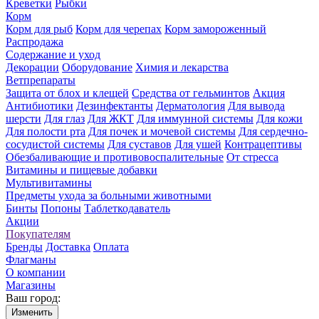
Креветки
Рыбки
Корм
Корм для рыб
Корм для черепах
Корм замороженный
Распродажа
Содержание и уход
Декорации
Оборудование
Химия и лекарства
Ветпрепараты
Защита от блох и клещей
Средства от гельминтов
Акция
Антибиотики
Дезинфектанты
Дерматология
Для вывода
шерсти
Для глаз
Для ЖКТ
Для иммунной системы
Для кожи
Для полости рта
Для почек и мочевой системы
Для сердечно-
сосудистой системы
Для суставов
Для ушей
Контрацептивы
Обезбаливающие и противовоспалительные
От стресса
Витамины и пищевые добавки
Мультивитамины
Предметы ухода за больными животными
Бинты
Попоны
Таблеткодаватель
Акции
Покупателям
Бренды
Доставка
Оплата
Флагманы
О компании
Магазины
Ваш город:
Изменить