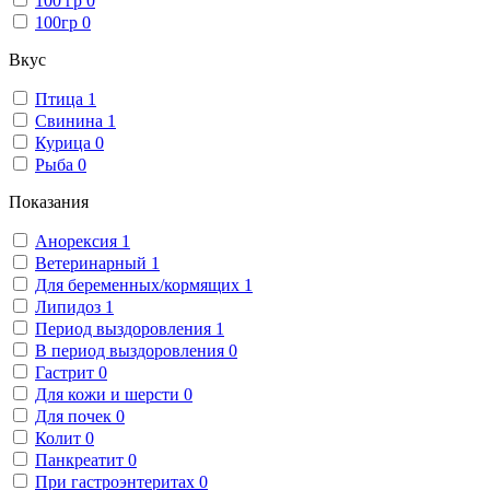
100 гр
0
100гр
0
Вкус
Птица
1
Свинина
1
Курица
0
Рыба
0
Показания
Анорексия
1
Ветеринарный
1
Для беременных/кормящих
1
Липидоз
1
Период выздоровления
1
В период выздоровления
0
Гастрит
0
Для кожи и шерсти
0
Для почек
0
Колит
0
Панкреатит
0
При гастроэнтеритах
0