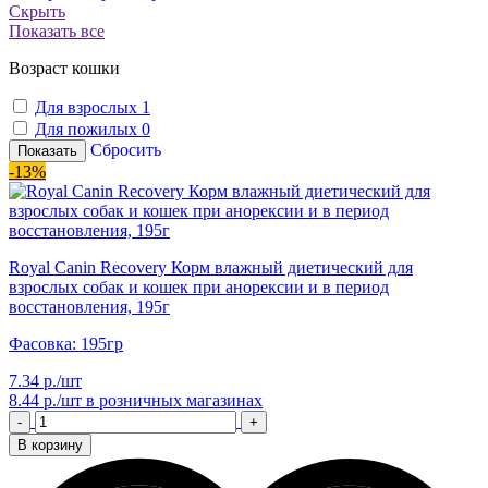
Скрыть
Показать все
Возраст кошки
Для взрослых
1
Для пожилых
0
Сбросить
Показать
-13%
Royal Canin Recovery Корм влажный диетический для
взрослых собак и кошек при анорексии и в период
восстановления, 195г
Фасовка: 195гр
7.34 р./шт
8.44 р./шт
в розничных магазинах
-
+
В корзину