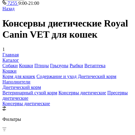
7255
9:00-21:00
Назад
Консервы диетические Royal
Canin VET для кошек
1
Главная
Каталог
Собаки
Кошки
Птицы
Грызуны
Рыбки
Ветаптека
Кошки
Корм для кошек
Содержание и уход
Диетический корм
Наполнители
Диетический корм
Ветеринарный сухой корм
Консервы диетические
Пресервы
диетические
Консервы диетические
Фильтры