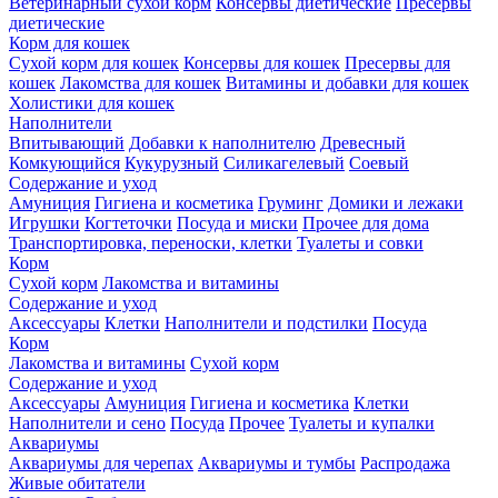
Ветеринарный сухой корм
Консервы диетические
Пресервы
диетические
Корм для кошек
Сухой корм для кошек
Консервы для кошек
Пресервы для
кошек
Лакомства для кошек
Витамины и добавки для кошек
Холистики для кошек
Наполнители
Впитывающий
Добавки к наполнителю
Древесный
Комкующийся
Кукурузный
Силикагелевый
Соевый
Содержание и уход
Амуниция
Гигиена и косметика
Груминг
Домики и лежаки
Игрушки
Когтеточки
Посуда и миски
Прочее для дома
Транспортировка, переноски, клетки
Туалеты и совки
Корм
Сухой корм
Лакомства и витамины
Содержание и уход
Аксессуары
Клетки
Наполнители и подстилки
Посуда
Корм
Лакомства и витамины
Сухой корм
Содержание и уход
Аксессуары
Амуниция
Гигиена и косметика
Клетки
Наполнители и сено
Посуда
Прочее
Туалеты и купалки
Аквариумы
Аквариумы для черепах
Аквариумы и тумбы
Распродажа
Живые обитатели