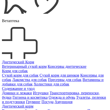
Ветаптека
Диетический Корм
Ветеринарный сухой корм
Консервы диетические
Корм для собак
Сухой корм для собак
Сухой корм для щенков
Консервы для
собак
Лакомства для собак
Пресервы для собак
Витамины и
добавки для собак
Холистики для собак
Содержание и уход
Домики и лежаки
Игрушки
Транспортировка, переноски,
будки
Гигиена и косметика
Одежда и обувь
Туалеты, пеленки
и подгузники
Груминг
Посуда
Амуниция
Диетический корм