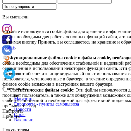
Вы смотрели
На сайте используются cookie-файлы для хранения информации
файлы необходимы для работы основных функций сайта, а такж
Нажимая кнопку Принять, вы соглашаетесь на хранение и обра
cookie
.
Функциональные файлы cookie и файлы cookie, необходи
cookie необходимы для обеспечения стабильной и надежной раб
ограничения в использовании некоторых функций сайта. Эти ф
Позволяют обеспечить индивидуальный опыт использования са
пользователя, установленные в браузере, в течение определен
файлов cookie возможна в настройках вашего браузера.
О компании
Статистические файлы cookie:
Эти файлы используются дл
посещает пользователь, а также для обнаружения возможных о
Магазины
является анонимной и необходимой для эффективной поддержки
Европочта - пункты самовывоза
превышает 1 год.
Новости
Настроить
О нас
Принять
Вакансии
Покупателям