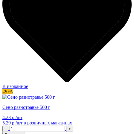
В избранное
-20%
Сено разнотравье 500 г
4.23 р./шт
5.29 р./шт
в розничных магазинах
-
+