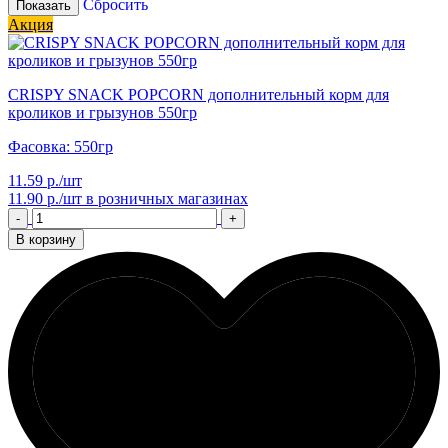
Сбросить
Показать
Акция
CRISPY SNACK POPCORN дополнительный корм для
кроликов и грызунов 550гр
Фасовка: 550гр
11.59 р./шт
11.90 р./шт
в розничных магазинах
-
+
В корзину