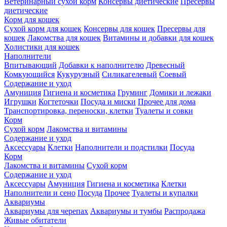
Ветеринарный сухой корм
Консервы диетические
Пресервы
диетические
Корм для кошек
Сухой корм для кошек
Консервы для кошек
Пресервы для
кошек
Лакомства для кошек
Витамины и добавки для кошек
Холистики для кошек
Наполнители
Впитывающий
Добавки к наполнителю
Древесный
Комкующийся
Кукурузный
Силикагелевый
Соевый
Содержание и уход
Амуниция
Гигиена и косметика
Груминг
Домики и лежаки
Игрушки
Когтеточки
Посуда и миски
Прочее для дома
Транспортировка, переноски, клетки
Туалеты и совки
Корм
Сухой корм
Лакомства и витамины
Содержание и уход
Аксессуары
Клетки
Наполнители и подстилки
Посуда
Корм
Лакомства и витамины
Сухой корм
Содержание и уход
Аксессуары
Амуниция
Гигиена и косметика
Клетки
Наполнители и сено
Посуда
Прочее
Туалеты и купалки
Аквариумы
Аквариумы для черепах
Аквариумы и тумбы
Распродажа
Живые обитатели