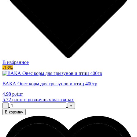
В избранное
-13%
ВАКА Овес корм для грызунов и птиц 400гр
4.98 р./шт
5.72 р./шт
в розничных магазинах
-
+
В корзину