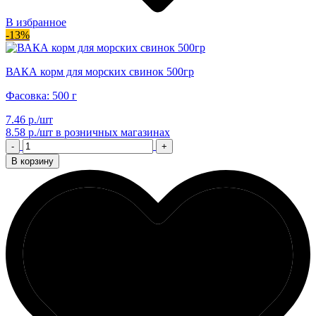
В избранное
-13%
ВАКА корм для морских свинок 500гр
Фасовка: 500 г
7.46 р./шт
8.58 р./шт
в розничных магазинах
-
+
В корзину