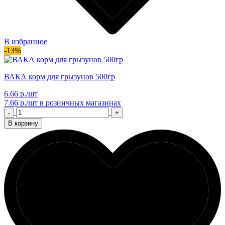
В избранное
-13%
ВАКА корм для грызунов 500гр
6.66 р./шт
7.66 р./шт
в розничных магазинах
-
+
В корзину