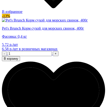
В избранное
-13%
Pet's Brunch Корм сухой для морских свинок, 400г
Фасовка: 0,4 кг
5.72 р./шт
6.58 р./шт
в розничных магазинах
-
+
В корзину