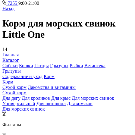
7255
9:00-21:00
Назад
Корм для морских свинок
Little One
14
Главная
Каталог
Собаки
Кошки
Птицы
Грызуны
Рыбки
Ветаптека
Грызуны
Содержание и уход
Корм
Корм
Сухой корм
Лакомства и витамины
Сухой корм
Для дегу
Для кроликов
Для крыс
Для морских свинок
Универсальный
Для шиншилл
Для хомяков
Для морских свинок
Фильтры