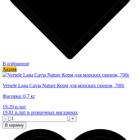
В избранное
Акция
Versele Laga Cavia Nature Корм для морских свинок, 700г
Фасовка: 0,7 кг
19.29 р./шт
19.81 р./шт
в розничных магазинах
-
+
В корзину