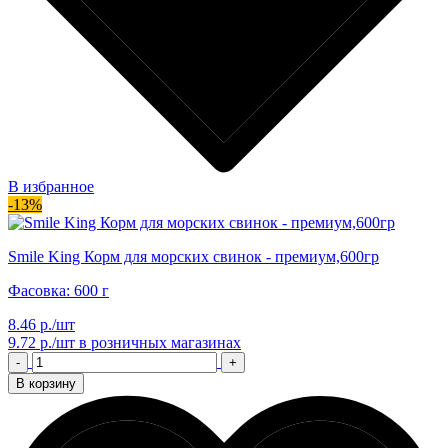
В избранное
-13%
Smile King Корм для морских свинок - премиум,600гр
Фасовка: 600 г
8.46 р./шт
9.72 р./шт
в розничных магазинах
-
+
В корзину