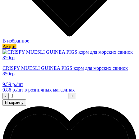
В избранное
Акция
CRISPY MUESLI GUINEA PIGS корм для морских свинок
850гр
9.59 р./шт
9.86 р./шт
в розничных магазинах
-
+
В корзину