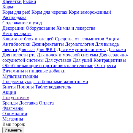
Креветки
Рыбки
Корм
Корм для рыб
Корм для черепах
Корм замороженный
Распродажа
Содержание и уход
Декорации
Оборудование
Химия и лекарства
Ветпрепараты
Защита от блох и клещей
Средства от гельминтов
Акция
Антибиотики
Дезинфектанты
Дерматология
Для вывода
шерсти
Для глаз
Для ЖКТ
Для иммунной системы
Для кожи
Для полости рта
Для почек и мочевой системы
Для сердечно-
сосудистой системы
Для суставов
Для ушей
Контрацептивы
Обезбаливающие и противовоспалительные
От стресса
Витамины и пищевые добавки
Мультивитамины
Предметы ухода за больными животными
Бинты
Попоны
Таблеткодаватель
Акции
Покупателям
Бренды
Доставка
Оплата
Флагманы
О компании
Магазины
Ваш город:
Изменить