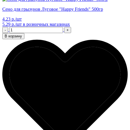
Сено для грызунов Луговое "Happy Friends" 500гр
4.23 р./шт
5.29 р./шт
в розничных магазинах
-
+
В корзину