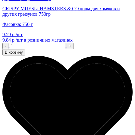
CRISPY MUESLI HAMSTERS & CO корм для хомяков и
других грызунов 750гр
Фасовка: 750 г
9.59 р./шт
9.84 р./шт
в розничных магазинах
-
+
В корзину