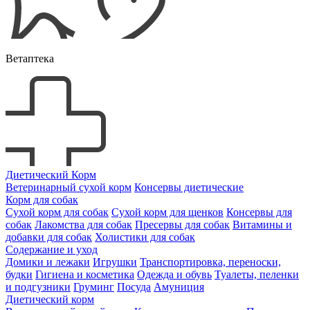
Ветаптека
Диетический Корм
Ветеринарный сухой корм
Консервы диетические
Корм для собак
Сухой корм для собак
Сухой корм для щенков
Консервы для
собак
Лакомства для собак
Пресервы для собак
Витамины и
добавки для собак
Холистики для собак
Содержание и уход
Домики и лежаки
Игрушки
Транспортировка, переноски,
будки
Гигиена и косметика
Одежда и обувь
Туалеты, пеленки
и подгузники
Груминг
Посуда
Амуниция
Диетический корм