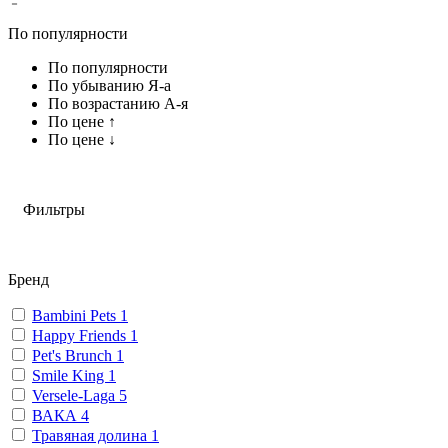
По популярности
По популярности
По убыванию Я-а
По возрастанию А-я
По цене ↑
По цене ↓
Фильтры
Бренд
Bambini Pets
1
Happy Friends
1
Pet's Brunch
1
Smile King
1
Versele-Laga
5
ВАКА
4
Травяная долина
1