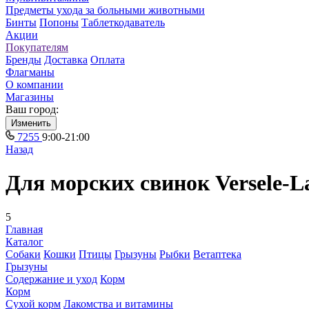
Предметы ухода за больными животными
Бинты
Попоны
Таблеткодаватель
Акции
Покупателям
Бренды
Доставка
Оплата
Флагманы
О компании
Магазины
Ваш город:
Изменить
7255
9:00-21:00
Назад
Для морских свинок Versele-L
5
Главная
Каталог
Собаки
Кошки
Птицы
Грызуны
Рыбки
Ветаптека
Грызуны
Содержание и уход
Корм
Корм
Сухой корм
Лакомства и витамины