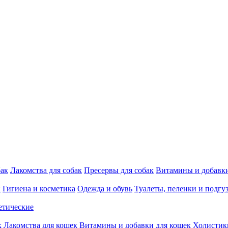
бак
Лакомства для собак
Пресервы для собак
Витамины и добавки
и
Гигиена и косметика
Одежда и обувь
Туалеты, пеленки и подгу
етические
к
Лакомства для кошек
Витамины и добавки для кошек
Холистик