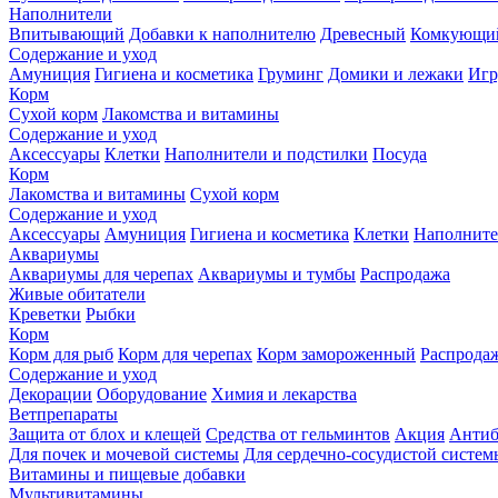
Наполнители
Впитывающий
Добавки к наполнителю
Древесный
Комкующи
Содержание и уход
Амуниция
Гигиена и косметика
Груминг
Домики и лежаки
Иг
Корм
Сухой корм
Лакомства и витамины
Содержание и уход
Аксессуары
Клетки
Наполнители и подстилки
Посуда
Корм
Лакомства и витамины
Сухой корм
Содержание и уход
Аксессуары
Амуниция
Гигиена и косметика
Клетки
Наполните
Аквариумы
Аквариумы для черепах
Аквариумы и тумбы
Распродажа
Живые обитатели
Креветки
Рыбки
Корм
Корм для рыб
Корм для черепах
Корм замороженный
Распрода
Содержание и уход
Декорации
Оборудование
Химия и лекарства
Ветпрепараты
Защита от блох и клещей
Средства от гельминтов
Акция
Антиб
Для почек и мочевой системы
Для сердечно-сосудистой систем
Витамины и пищевые добавки
Мультивитамины