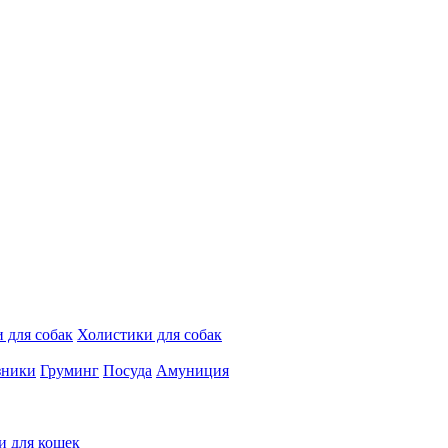
 для собак
Холистики для собак
зники
Груминг
Посуда
Амуниция
и для кошек