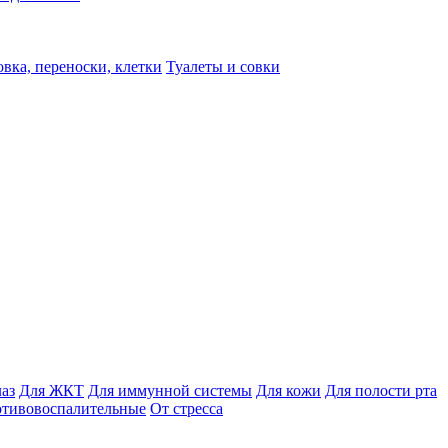
вка, переноски, клетки
Туалеты и совки
лаз
Для ЖКТ
Для иммунной системы
Для кожи
Для полости рта
отивовоспалительные
От стресса