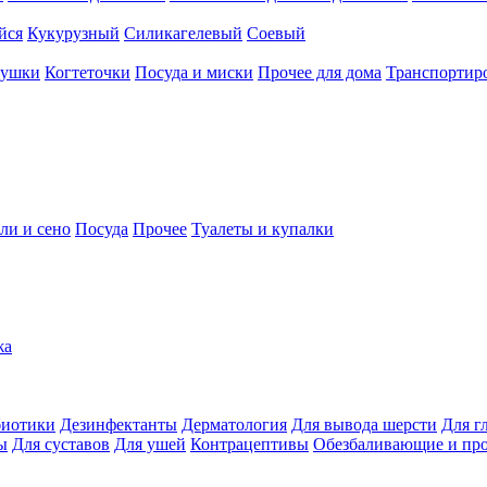
йся
Кукурузный
Силикагелевый
Соевый
рушки
Когтеточки
Посуда и миски
Прочее для дома
Транспортиро
ли и сено
Посуда
Прочее
Туалеты и купалки
жа
иотики
Дезинфектанты
Дерматология
Для вывода шерсти
Для г
ы
Для суставов
Для ушей
Контрацептивы
Обезбаливающие и пр