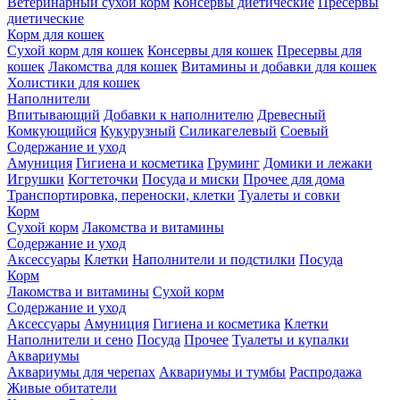
Ветеринарный сухой корм
Консервы диетические
Пресервы
диетические
Корм для кошек
Сухой корм для кошек
Консервы для кошек
Пресервы для
кошек
Лакомства для кошек
Витамины и добавки для кошек
Холистики для кошек
Наполнители
Впитывающий
Добавки к наполнителю
Древесный
Комкующийся
Кукурузный
Силикагелевый
Соевый
Содержание и уход
Амуниция
Гигиена и косметика
Груминг
Домики и лежаки
Игрушки
Когтеточки
Посуда и миски
Прочее для дома
Транспортировка, переноски, клетки
Туалеты и совки
Корм
Сухой корм
Лакомства и витамины
Содержание и уход
Аксессуары
Клетки
Наполнители и подстилки
Посуда
Корм
Лакомства и витамины
Сухой корм
Содержание и уход
Аксессуары
Амуниция
Гигиена и косметика
Клетки
Наполнители и сено
Посуда
Прочее
Туалеты и купалки
Аквариумы
Аквариумы для черепах
Аквариумы и тумбы
Распродажа
Живые обитатели