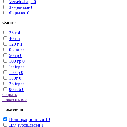
Versele-Laga
0
Зверье мое
0
Фармакс
0
Фасовка
25 г
4
40 г
5
120 г
1
0,2 кг
0
50 гр
0
100 гр
0
100гр
0
110гр
0
180г
0
230гр
0
90 таб
0
Скрыть
Показать все
Показания
Полнорационный
10
Для зубов/десен
1