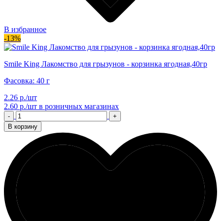
В избранное
-13%
Smile King Лакомство для грызунов - корзинка ягодная,40гр
Фасовка: 40 г
2.26 р./шт
2.60 р./шт
в розничных магазинах
-
+
В корзину