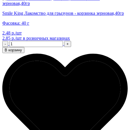
Smile King Лакомство для грызунов - корзинка зерновая,40гр
Фасовка: 40 г
2.48 р./шт
2.85 р./шт
в розничных магазинах
-
+
В корзину