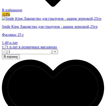
В избранное
-13%
Smile King Лакомство для грызунов - шарик зерновой,25гр
Фасовка: 25 г
1.49 р./шт
1.71 р./шт
в розничных магазинах
-
+
В корзину