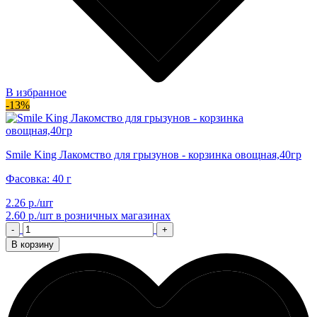
В избранное
-13%
Smile King Лакомство для грызунов - корзинка овощная,40гр
Фасовка: 40 г
2.26 р./шт
2.60 р./шт
в розничных магазинах
-
+
В корзину