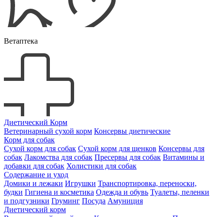
Ветаптека
Диетический Корм
Ветеринарный сухой корм
Консервы диетические
Корм для собак
Сухой корм для собак
Сухой корм для щенков
Консервы для
собак
Лакомства для собак
Пресервы для собак
Витамины и
добавки для собак
Холистики для собак
Содержание и уход
Домики и лежаки
Игрушки
Транспортировка, переноски,
будки
Гигиена и косметика
Одежда и обувь
Туалеты, пеленки
и подгузники
Груминг
Посуда
Амуниция
Диетический корм