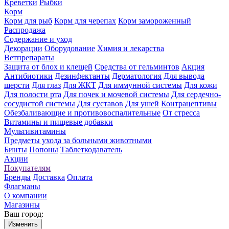
Креветки
Рыбки
Корм
Корм для рыб
Корм для черепах
Корм замороженный
Распродажа
Содержание и уход
Декорации
Оборудование
Химия и лекарства
Ветпрепараты
Защита от блох и клещей
Средства от гельминтов
Акция
Антибиотики
Дезинфектанты
Дерматология
Для вывода
шерсти
Для глаз
Для ЖКТ
Для иммунной системы
Для кожи
Для полости рта
Для почек и мочевой системы
Для сердечно-
сосудистой системы
Для суставов
Для ушей
Контрацептивы
Обезбаливающие и противовоспалительные
От стресса
Витамины и пищевые добавки
Мультивитамины
Предметы ухода за больными животными
Бинты
Попоны
Таблеткодаватель
Акции
Покупателям
Бренды
Доставка
Оплата
Флагманы
О компании
Магазины
Ваш город:
Изменить