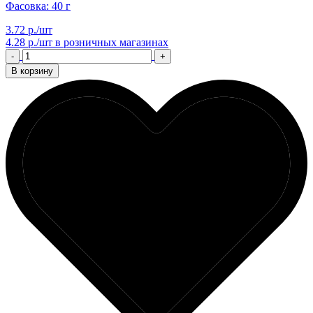
Фасовка: 40 г
3.72 р./шт
4.28 р./шт
в розничных магазинах
-
+
В корзину