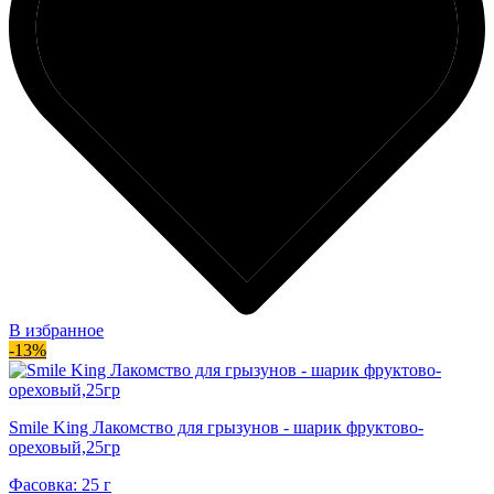
В избранное
-13%
Smile King Лакомство для грызунов - шарик фруктово-
ореховый,25гр
Фасовка: 25 г