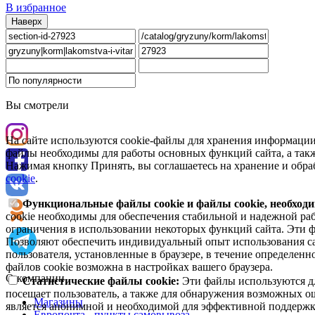
В избранное
Наверх
Вы смотрели
На сайте используются cookie-файлы для хранения информации
файлы необходимы для работы основных функций сайта, а такж
Нажимая кнопку Принять, вы соглашаетесь на хранение и обра
cookie
.
Функциональные файлы cookie и файлы cookie, необходи
cookie необходимы для обеспечения стабильной и надежной раб
ограничения в использовании некоторых функций сайта. Эти ф
Позволяют обеспечить индивидуальный опыт использования са
пользователя, установленные в браузере, в течение определен
файлов cookie возможна в настройках вашего браузера.
О компании
Статистические файлы cookie:
Эти файлы используются дл
посещает пользователь, а также для обнаружения возможных о
Магазины
является анонимной и необходимой для эффективной поддержки
Европочта - пункты самовывоза