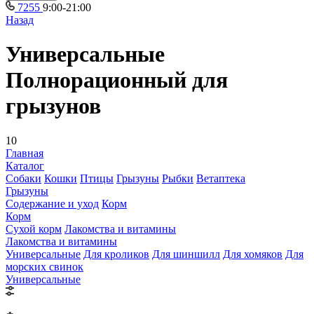
7255
9:00-21:00
Назад
Универсальные
Полнорационный для
грызунов
10
Главная
Каталог
Собаки
Кошки
Птицы
Грызуны
Рыбки
Ветаптека
Грызуны
Содержание и уход
Корм
Корм
Сухой корм
Лакомства и витамины
Лакомства и витамины
Универсальные
Для кроликов
Для шиншилл
Для хомяков
Для
морских свинок
Универсальные