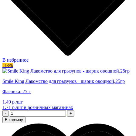
В избранное
-13%
Smile King Лакомство для грызунов - шарик овощной,25гр
Фасовка: 25 г
1.49 р./шт
1.71 р./шт
в розничных магазинах
-
+
В корзину