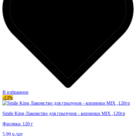
В избранное
-13%
Smile King Лакомство для грызунов - корзинки MIX ,120гр
Фасовка: 120 г
5.99 р./шт