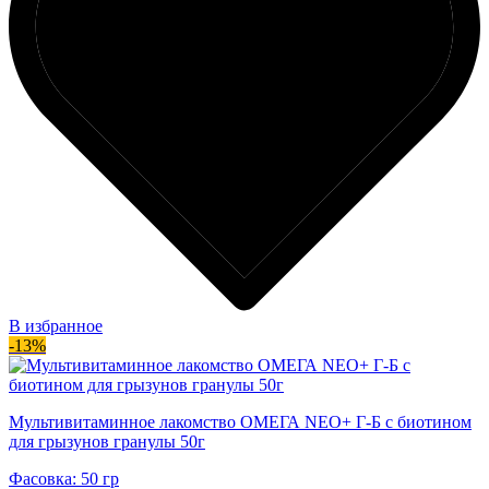
В избранное
-13%
Мультивитаминное лакомство ОМЕГА NEO+ Г-Б с биотином
для грызунов гранулы 50г
Фасовка: 50 гр