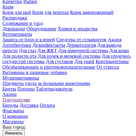
Креветки
Рыбки
Корм
Корм для рыб
Корм для черепах
Корм замороженный
Распродажа
Содержание и уход
Декорации
Оборудование
Химия и лекарства
Ветпрепараты
Защита от блох и клещей
Средства от гельминтов
Акция
Антибиотики
Дезинфектанты
Дерматология
Для вывода
шерсти
Для глаз
Для ЖКТ
Для иммунной системы
Для кожи
Для полости рта
Для почек и мочевой системы
Для сердечно-
сосудистой системы
Для суставов
Для ушей
Контрацептивы
Обезбаливающие и противовоспалительные
От стресса
Витамины и пищевые добавки
Мультивитамины
Предметы ухода за больными животными
Бинты
Попоны
Таблеткодаватель
Акции
Покупателям
Бренды
Доставка
Оплата
Флагманы
О компании
Магазины
Ваш город:
Изменить