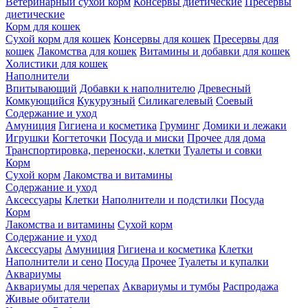
Ветеринарный сухой корм
Консервы диетические
Пресервы
диетические
Корм для кошек
Сухой корм для кошек
Консервы для кошек
Пресервы для
кошек
Лакомства для кошек
Витамины и добавки для кошек
Холистики для кошек
Наполнители
Впитывающий
Добавки к наполнителю
Древесный
Комкующийся
Кукурузный
Силикагелевый
Соевый
Содержание и уход
Амуниция
Гигиена и косметика
Груминг
Домики и лежаки
Игрушки
Когтеточки
Посуда и миски
Прочее для дома
Транспортировка, переноски, клетки
Туалеты и совки
Корм
Сухой корм
Лакомства и витамины
Содержание и уход
Аксессуары
Клетки
Наполнители и подстилки
Посуда
Корм
Лакомства и витамины
Сухой корм
Содержание и уход
Аксессуары
Амуниция
Гигиена и косметика
Клетки
Наполнители и сено
Посуда
Прочее
Туалеты и купалки
Аквариумы
Аквариумы для черепах
Аквариумы и тумбы
Распродажа
Живые обитатели