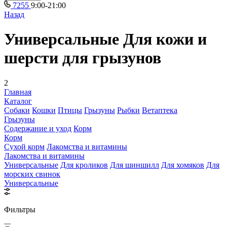
7255
9:00-21:00
Назад
Универсальные Для кожи и
шерсти для грызунов
2
Главная
Каталог
Собаки
Кошки
Птицы
Грызуны
Рыбки
Ветаптека
Грызуны
Содержание и уход
Корм
Корм
Сухой корм
Лакомства и витамины
Лакомства и витамины
Универсальные
Для кроликов
Для шиншилл
Для хомяков
Для
морских свинок
Универсальные
Фильтры