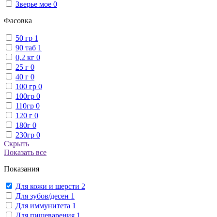
Зверье мое
0
Фасовка
50 гр
1
90 таб
1
0,2 кг
0
25 г
0
40 г
0
100 гр
0
100гр
0
110гр
0
120 г
0
180г
0
230гр
0
Скрыть
Показать все
Показания
Для кожи и шерсти
2
Для зубов/десен
1
Для иммунитета
1
Для пищеварения
1