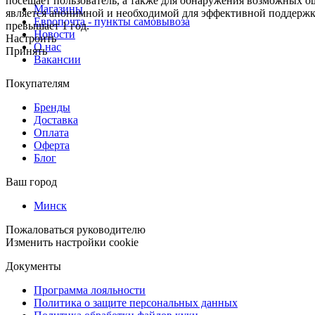
посещает пользователь, а также для обнаружения возможных о
Магазины
является анонимной и необходимой для эффективной поддержки
Европочта - пункты самовывоза
превышает 1 год.
Новости
Настроить
О нас
Принять
Вакансии
Покупателям
Бренды
Доставка
Оплата
Оферта
Блог
Ваш город
Минск
Пожаловаться руководителю
Изменить настройки cookie
Документы
Программа лояльности
Политика о защите персональных данных