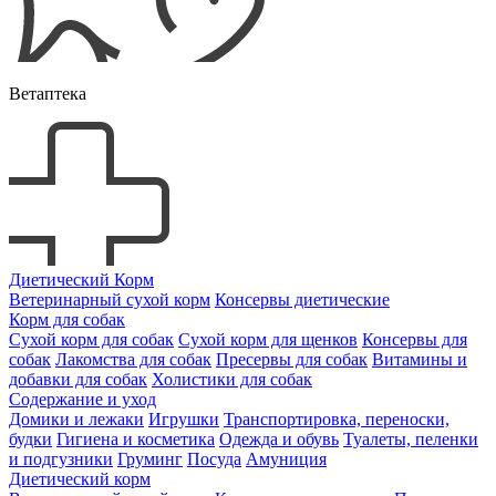
Ветаптека
Диетический Корм
Ветеринарный сухой корм
Консервы диетические
Корм для собак
Сухой корм для собак
Сухой корм для щенков
Консервы для
собак
Лакомства для собак
Пресервы для собак
Витамины и
добавки для собак
Холистики для собак
Содержание и уход
Домики и лежаки
Игрушки
Транспортировка, переноски,
будки
Гигиена и косметика
Одежда и обувь
Туалеты, пеленки
и подгузники
Груминг
Посуда
Амуниция
Диетический корм