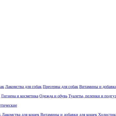
бак
Лакомства для собак
Пресервы для собак
Витамины и добавки
и
Гигиена и косметика
Одежда и обувь
Туалеты, пеленки и подгу
етические
к
Лакомства для кошек
Витамины и добавки для кошек
Холистик