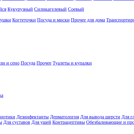
йся
Кукурузный
Силикагелевый
Соевый
рушки
Когтеточки
Посуда и миски
Прочее для дома
Транспортиро
ли и сено
Посуда
Прочее
Туалеты и купалки
жа
иотики
Дезинфектанты
Дерматология
Для вывода шерсти
Для г
ы
Для суставов
Для ушей
Контрацептивы
Обезбаливающие и пр