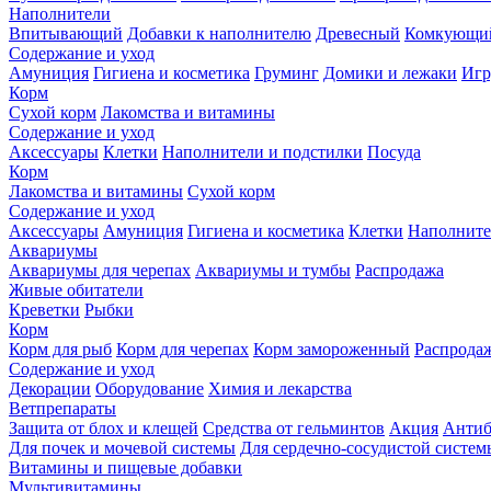
Наполнители
Впитывающий
Добавки к наполнителю
Древесный
Комкующи
Содержание и уход
Амуниция
Гигиена и косметика
Груминг
Домики и лежаки
Иг
Корм
Сухой корм
Лакомства и витамины
Содержание и уход
Аксессуары
Клетки
Наполнители и подстилки
Посуда
Корм
Лакомства и витамины
Сухой корм
Содержание и уход
Аксессуары
Амуниция
Гигиена и косметика
Клетки
Наполните
Аквариумы
Аквариумы для черепах
Аквариумы и тумбы
Распродажа
Живые обитатели
Креветки
Рыбки
Корм
Корм для рыб
Корм для черепах
Корм замороженный
Распрода
Содержание и уход
Декорации
Оборудование
Химия и лекарства
Ветпрепараты
Защита от блох и клещей
Средства от гельминтов
Акция
Антиб
Для почек и мочевой системы
Для сердечно-сосудистой систем
Витамины и пищевые добавки
Мультивитамины