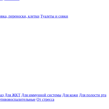
вка, переноски, клетки
Туалеты и совки
лаз
Для ЖКТ
Для иммунной системы
Для кожи
Для полости рта
отивовоспалительные
От стресса