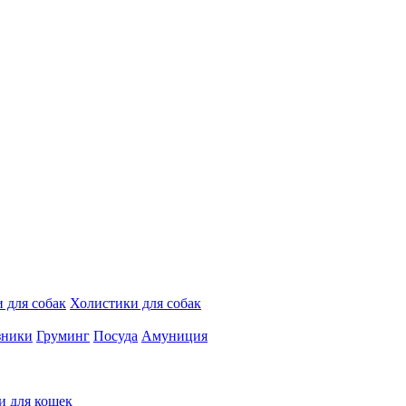
 для собак
Холистики для собак
зники
Груминг
Посуда
Амуниция
и для кошек