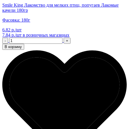
Smile King Лакомство для мелких птиц, попугаев Лакомые
качели 180гр
Фасовка: 180г
6.82 р./шт
7.84 р./шт
в розничных магазинах
-
+
В корзину