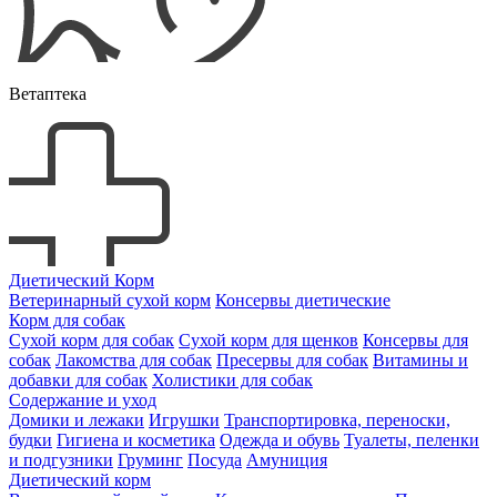
Ветаптека
Диетический Корм
Ветеринарный сухой корм
Консервы диетические
Корм для собак
Сухой корм для собак
Сухой корм для щенков
Консервы для
собак
Лакомства для собак
Пресервы для собак
Витамины и
добавки для собак
Холистики для собак
Содержание и уход
Домики и лежаки
Игрушки
Транспортировка, переноски,
будки
Гигиена и косметика
Одежда и обувь
Туалеты, пеленки
и подгузники
Груминг
Посуда
Амуниция
Диетический корм