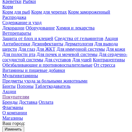
Креветки
Рыбки
Корм
Корм для рыб
Корм для черепах
Корм замороженный
Распродажа
Содержание и уход
Декорации
Оборудование
Химия и лекарства
Ветпрепараты
Защита от блох и клещей
Средства от гельминтов
Акция
Антибиотики
Дезинфектанты
Дерматология
Для вывода
шерсти
Для глаз
Для ЖКТ
Для иммунной системы
Для кожи
Для полости рта
Для почек и мочевой системы
Для сердечно-
сосудистой системы
Для суставов
Для ушей
Контрацептивы
Обезбаливающие и противовоспалительные
От стресса
Витамины и пищевые добавки
Мультивитамины
Предметы ухода за больными животными
Бинты
Попоны
Таблеткодаватель
Акции
Покупателям
Бренды
Доставка
Оплата
Флагманы
О компании
Магазины
Ваш город:
Изменить