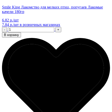
Smile King Лакомство для мелких птиц, попугаев Лакомые
качели 180гр
6.82 р./шт
7.84 р./шт
в розничных магазинах
-
+
В корзину