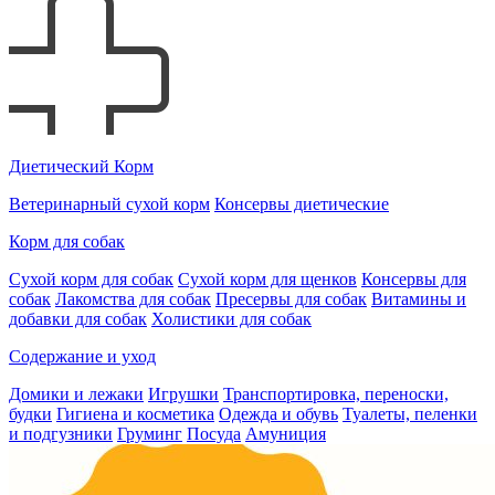
Диетический Корм
Ветеринарный сухой корм
Консервы диетические
Корм для собак
Сухой корм для собак
Сухой корм для щенков
Консервы для
собак
Лакомства для собак
Пресервы для собак
Витамины и
добавки для собак
Холистики для собак
Содержание и уход
Домики и лежаки
Игрушки
Транспортировка, переноски,
будки
Гигиена и косметика
Одежда и обувь
Туалеты, пеленки
и подгузники
Груминг
Посуда
Амуниция