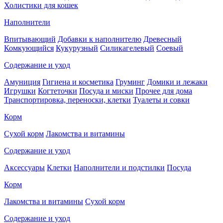
Холистики для кошек
Наполнители
Впитывающий
Добавки к наполнителю
Древесный
Комкующийся
Кукурузный
Силикагелевый
Соевый
Содержание и уход
Амуниция
Гигиена и косметика
Груминг
Домики и лежаки
Игрушки
Когтеточки
Посуда и миски
Прочее для дома
Транспортировка, переноски, клетки
Туалеты и совки
Корм
Сухой корм
Лакомства и витамины
Содержание и уход
Аксессуары
Клетки
Наполнители и подстилки
Посуда
Корм
Лакомства и витамины
Сухой корм
Содержание и уход