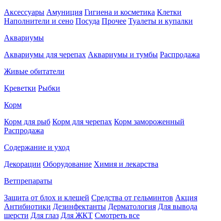
Аксессуары
Амуниция
Гигиена и косметика
Клетки
Наполнители и сено
Посуда
Прочее
Туалеты и купалки
Аквариумы
Аквариумы для черепах
Аквариумы и тумбы
Распродажа
Живые обитатели
Креветки
Рыбки
Корм
Корм для рыб
Корм для черепах
Корм замороженный
Распродажа
Содержание и уход
Декорации
Оборудование
Химия и лекарства
Ветпрепараты
Защита от блох и клещей
Средства от гельминтов
Акция
Антибиотики
Дезинфектанты
Дерматология
Для вывода
шерсти
Для глаз
Для ЖКТ
Смотреть все