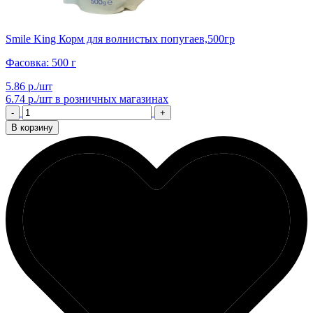
Smile King Корм для волнистых попугаев,500гр
Фасовка: 500 г
5.86 р./шт
6.74 р./шт
в розничных магазинах
-
+
В корзину