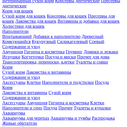
Ветеринарный сухой корм
Консервы диетические
Пресервы
диетические
Корм для кошек
Сухой корм для кошек
Консервы для кошек
Пресервы для
кошек
Лакомства для кошек
Витамины и добавки для кошек
Холистики для кошек
Наполнители
Впитывающий
Добавки к наполнителю
Древесный
Комкующийся
Кукурузный
Силикагелевый
Соевый
Содержание и уход
Амуниция
Гигиена и косметика
Груминг
Домики и лежаки
Игрушки
Когтеточки
Посуда и миски
Прочее для дома
Транспортировка, переноски, клетки
Туалеты и совки
Корм
Сухой корм
Лакомства и витамины
Содержание и уход
Аксессуары
Клетки
Наполнители и подстилки
Посуда
Корм
Лакомства и витамины
Сухой корм
Содержание и уход
Аксессуары
Амуниция
Гигиена и косметика
Клетки
Наполнители и сено
Посуда
Прочее
Туалеты и купалки
Аквариумы
Аквариумы для черепах
Аквариумы и тумбы
Распродажа
Живые обитатели