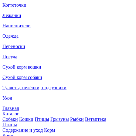
Когтеточки
Лежанки
Наполнители
Одежда
Переноски
Посуда
Сухой корм кошки
Сухой корм собаки
Туалеты, пелёнки, подгузники
Уход
Главная
Каталог
Собаки
Кошки
Птицы
Грызуны
Рыбки
Ветаптека
Птицы
Содержание и уход
Корм
Корм