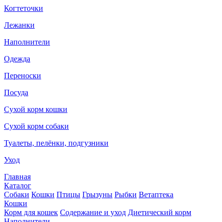
Когтеточки
Лежанки
Наполнители
Одежда
Переноски
Посуда
Сухой корм кошки
Сухой корм собаки
Туалеты, пелёнки, подгузники
Уход
Главная
Каталог
Собаки
Кошки
Птицы
Грызуны
Рыбки
Ветаптека
Кошки
Корм для кошек
Содержание и уход
Диетический корм
Наполнители