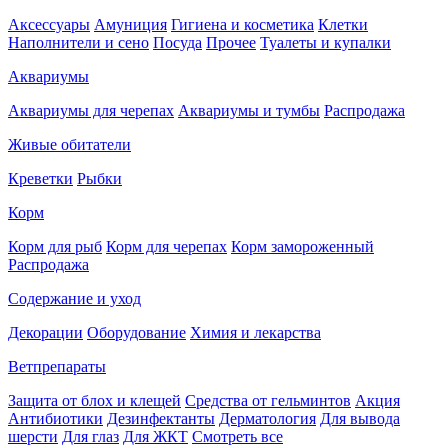
Аксессуары
Амуниция
Гигиена и косметика
Клетки
Наполнители и сено
Посуда
Прочее
Туалеты и купалки
Аквариумы
Аквариумы для черепах
Аквариумы и тумбы
Распродажа
Живые обитатели
Креветки
Рыбки
Корм
Корм для рыб
Корм для черепах
Корм замороженный
Распродажа
Содержание и уход
Декорации
Оборудование
Химия и лекарства
Ветпрепараты
Защита от блох и клещей
Средства от гельминтов
Акция
Антибиотики
Дезинфектанты
Дерматология
Для вывода
шерсти
Для глаз
Для ЖКТ
Смотреть все