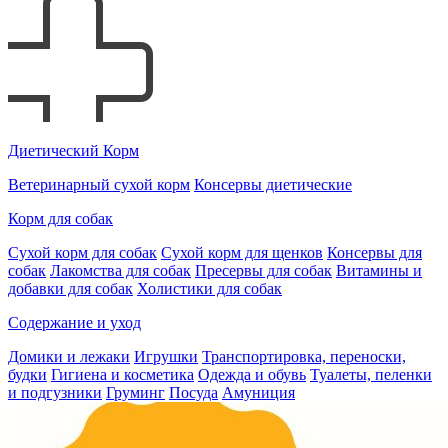
Диетический Корм
Ветеринарный сухой корм
Консервы диетические
Корм для собак
Сухой корм для собак
Сухой корм для щенков
Консервы для
собак
Лакомства для собак
Пресервы для собак
Витамины и
добавки для собак
Холистики для собак
Содержание и уход
Домики и лежаки
Игрушки
Транспортировка, переноски,
будки
Гигиена и косметика
Одежда и обувь
Туалеты, пеленки
и подгузники
Груминг
Посуда
Амуниция