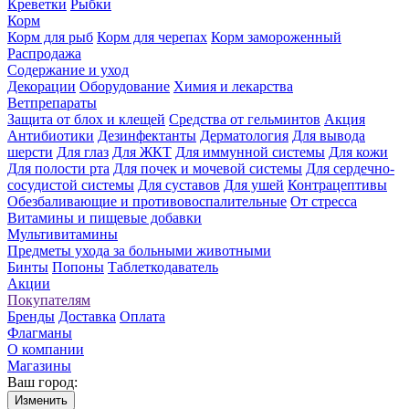
Креветки
Рыбки
Корм
Корм для рыб
Корм для черепах
Корм замороженный
Распродажа
Содержание и уход
Декорации
Оборудование
Химия и лекарства
Ветпрепараты
Защита от блох и клещей
Средства от гельминтов
Акция
Антибиотики
Дезинфектанты
Дерматология
Для вывода
шерсти
Для глаз
Для ЖКТ
Для иммунной системы
Для кожи
Для полости рта
Для почек и мочевой системы
Для сердечно-
сосудистой системы
Для суставов
Для ушей
Контрацептивы
Обезбаливающие и противовоспалительные
От стресса
Витамины и пищевые добавки
Мультивитамины
Предметы ухода за больными животными
Бинты
Попоны
Таблеткодаватель
Акции
Покупателям
Бренды
Доставка
Оплата
Флагманы
О компании
Магазины
Ваш город:
Изменить