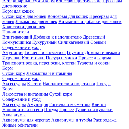
Ветеринарный сухой корм
Консервы диетические
Пресервы
диетические
Корм для кошек
Сухой корм для кошек
Консервы для кошек
Пресервы для
кошек
Лакомства для кошек
Витамины и добавки для кошек
Холистики для кошек
Наполнители
Впитывающий
Добавки к наполнителю
Древесный
Комкующийся
Кукурузный
Силикагелевый
Соевый
Содержание и уход
Амуниция
Гигиена и косметика
Груминг
Домики и лежаки
Игрушки
Когтеточки
Посуда и миски
Прочее для дома
Транспортировка, переноски, клетки
Туалеты и совки
Корм
Сухой корм
Лакомства и витамины
Содержание и уход
Аксессуары
Клетки
Наполнители и подстилки
Посуда
Корм
Лакомства и витамины
Сухой корм
Содержание и уход
Аксессуары
Амуниция
Гигиена и косметика
Клетки
Наполнители и сено
Посуда
Прочее
Туалеты и купалки
Аквариумы
Аквариумы для черепах
Аквариумы и тумбы
Распродажа
Живые обитатели