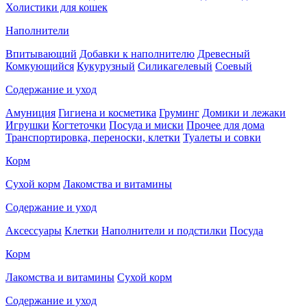
Холистики для кошек
Наполнители
Впитывающий
Добавки к наполнителю
Древесный
Комкующийся
Кукурузный
Силикагелевый
Соевый
Содержание и уход
Амуниция
Гигиена и косметика
Груминг
Домики и лежаки
Игрушки
Когтеточки
Посуда и миски
Прочее для дома
Транспортировка, переноски, клетки
Туалеты и совки
Корм
Сухой корм
Лакомства и витамины
Содержание и уход
Аксессуары
Клетки
Наполнители и подстилки
Посуда
Корм
Лакомства и витамины
Сухой корм
Содержание и уход