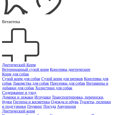
Ветаптека
Диетический Корм
Ветеринарный сухой корм
Консервы диетические
Корм для собак
Сухой корм для собак
Сухой корм для щенков
Консервы для
собак
Лакомства для собак
Пресервы для собак
Витамины и
добавки для собак
Холистики для собак
Содержание и уход
Домики и лежаки
Игрушки
Транспортировка, переноски,
будки
Гигиена и косметика
Одежда и обувь
Туалеты, пеленки
и подгузники
Груминг
Посуда
Амуниция
Диетический корм