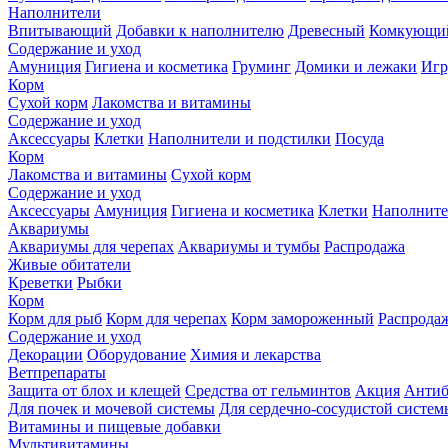
Наполнители
Впитывающий
Добавки к наполнителю
Древесный
Комкующи
Содержание и уход
Амуниция
Гигиена и косметика
Груминг
Домики и лежаки
Иг
Корм
Сухой корм
Лакомства и витамины
Содержание и уход
Аксессуары
Клетки
Наполнители и подстилки
Посуда
Корм
Лакомства и витамины
Сухой корм
Содержание и уход
Аксессуары
Амуниция
Гигиена и косметика
Клетки
Наполните
Аквариумы
Аквариумы для черепах
Аквариумы и тумбы
Распродажа
Живые обитатели
Креветки
Рыбки
Корм
Корм для рыб
Корм для черепах
Корм замороженный
Распрода
Содержание и уход
Декорации
Оборудование
Химия и лекарства
Ветпрепараты
Защита от блох и клещей
Средства от гельминтов
Акция
Антиб
Для почек и мочевой системы
Для сердечно-сосудистой систем
Витамины и пищевые добавки
Мультивитамины