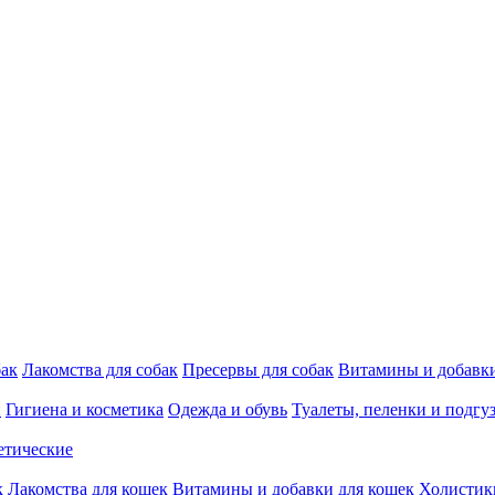
бак
Лакомства для собак
Пресервы для собак
Витамины и добавки
и
Гигиена и косметика
Одежда и обувь
Туалеты, пеленки и подгу
етические
к
Лакомства для кошек
Витамины и добавки для кошек
Холистик