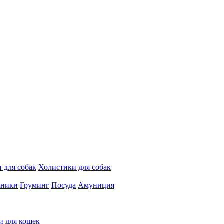
 для собак
Холистики для собак
зники
Груминг
Посуда
Амуниция
и для кошек