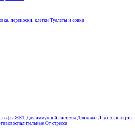
вка, переноски, клетки
Туалеты и совки
лаз
Для ЖКТ
Для иммунной системы
Для кожи
Для полости рта
отивовоспалительные
От стресса