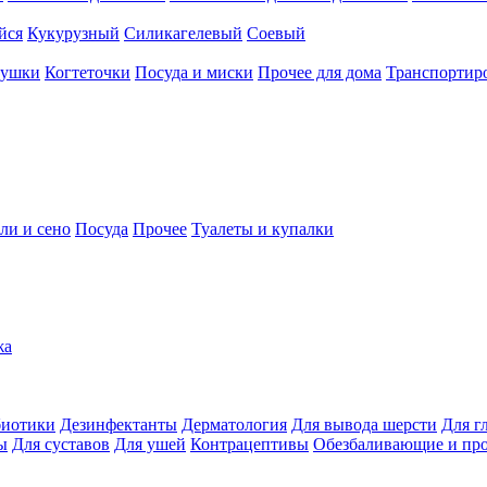
йся
Кукурузный
Силикагелевый
Соевый
рушки
Когтеточки
Посуда и миски
Прочее для дома
Транспортиро
ли и сено
Посуда
Прочее
Туалеты и купалки
жа
иотики
Дезинфектанты
Дерматология
Для вывода шерсти
Для г
ы
Для суставов
Для ушей
Контрацептивы
Обезбаливающие и пр