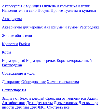
Аксессуары
Амуниция
Гигиена и косметика
Клетки
Наполнители и сено
Посуда
Прочее
Туалеты и купалки
Аквариумы
Аквариумы для черепах
Аквариумы и тумбы
Распродажа
Живые обитатели
Креветки
Рыбки
Корм
Корм для рыб
Корм для черепах
Корм замороженный
Распродажа
Содержание и уход
Декорации
Оборудование
Химия и лекарства
Ветпрепараты
Защита от блох и клещей
Средства от гельминтов
Акция
Антибиотики
Дезинфектанты
Дерматология
Для вывода
шерсти
Для глаз
Для ЖКТ
Смотреть все