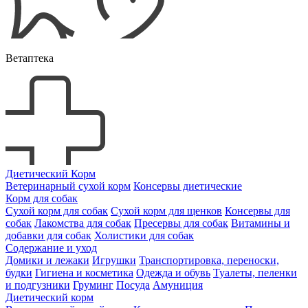
Ветаптека
Диетический Корм
Ветеринарный сухой корм
Консервы диетические
Корм для собак
Сухой корм для собак
Сухой корм для щенков
Консервы для
собак
Лакомства для собак
Пресервы для собак
Витамины и
добавки для собак
Холистики для собак
Содержание и уход
Домики и лежаки
Игрушки
Транспортировка, переноски,
будки
Гигиена и косметика
Одежда и обувь
Туалеты, пеленки
и подгузники
Груминг
Посуда
Амуниция
Диетический корм