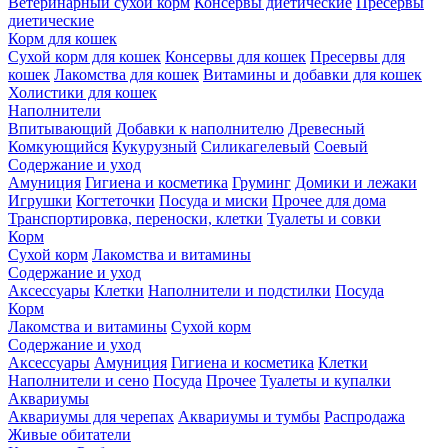
Ветеринарный сухой корм
Консервы диетические
Пресервы
диетические
Корм для кошек
Сухой корм для кошек
Консервы для кошек
Пресервы для
кошек
Лакомства для кошек
Витамины и добавки для кошек
Холистики для кошек
Наполнители
Впитывающий
Добавки к наполнителю
Древесный
Комкующийся
Кукурузный
Силикагелевый
Соевый
Содержание и уход
Амуниция
Гигиена и косметика
Груминг
Домики и лежаки
Игрушки
Когтеточки
Посуда и миски
Прочее для дома
Транспортировка, переноски, клетки
Туалеты и совки
Корм
Сухой корм
Лакомства и витамины
Содержание и уход
Аксессуары
Клетки
Наполнители и подстилки
Посуда
Корм
Лакомства и витамины
Сухой корм
Содержание и уход
Аксессуары
Амуниция
Гигиена и косметика
Клетки
Наполнители и сено
Посуда
Прочее
Туалеты и купалки
Аквариумы
Аквариумы для черепах
Аквариумы и тумбы
Распродажа
Живые обитатели