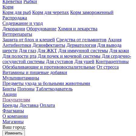
Креветки
Рыбки
Корм
Корм для рыб
Корм для черепах
Корм замороженный
Распродажа
Содержание и уход
Декорации
Оборудование
Химия и лекарства
Ветпрепараты
Защита от блох и клещей
Средства от гельминтов
Акция
Антибиотики
Дезинфектанты
Дерматология
Для вывода
шерсти
Для глаз
Для ЖКТ
Для иммунной системы
Для кожи
Для полости рта
Для почек и мочевой системы
Для сердечно-
сосудистой системы
Для суставов
Для ушей
Контрацептивы
Обезбаливающие и противовоспалительные
От стресса
Витамины и пищевые добавки
Мультивитамины
Предметы ухода за больными животными
Бинты
Попоны
Таблеткодаватель
Акции
Покупателям
Бренды
Доставка
Оплата
Флагманы
О компании
Магазины
Ваш город:
Изменить