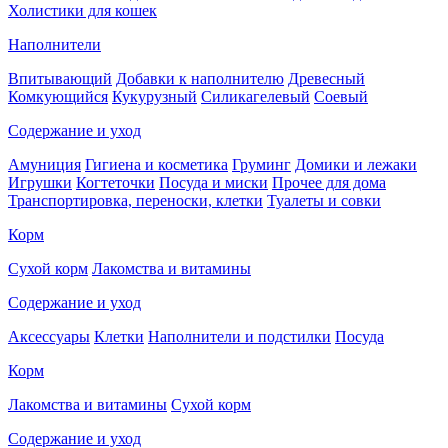
Холистики для кошек
Наполнители
Впитывающий
Добавки к наполнителю
Древесный
Комкующийся
Кукурузный
Силикагелевый
Соевый
Содержание и уход
Амуниция
Гигиена и косметика
Груминг
Домики и лежаки
Игрушки
Когтеточки
Посуда и миски
Прочее для дома
Транспортировка, переноски, клетки
Туалеты и совки
Корм
Сухой корм
Лакомства и витамины
Содержание и уход
Аксессуары
Клетки
Наполнители и подстилки
Посуда
Корм
Лакомства и витамины
Сухой корм
Содержание и уход