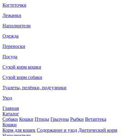
Когтеточки
Лежанки
Наполнители
Одежда
Переноски
Посуда
Сухой корм кошки
Сухой корм собаки
Туалеты, пелёнки, подгузники
Уход
Главная
Каталог
Собаки
Кошки
Птицы
Грызуны
Рыбки
Ветаптека
Кошки
Корм для кошек
Содержание и уход
Диетический корм
Наполнители