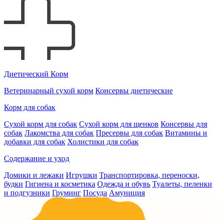
Диетический Корм
Ветеринарный сухой корм
Консервы диетические
Корм для собак
Сухой корм для собак
Сухой корм для щенков
Консервы для
собак
Лакомства для собак
Пресервы для собак
Витамины и
добавки для собак
Холистики для собак
Содержание и уход
Домики и лежаки
Игрушки
Транспортировка, переноски,
будки
Гигиена и косметика
Одежда и обувь
Туалеты, пеленки
и подгузники
Груминг
Посуда
Амуниция