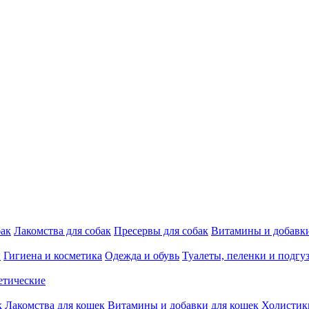
бак
Лакомства для собак
Пресервы для собак
Витамины и добавки
и
Гигиена и косметика
Одежда и обувь
Туалеты, пеленки и подгу
етические
к
Лакомства для кошек
Витамины и добавки для кошек
Холистик