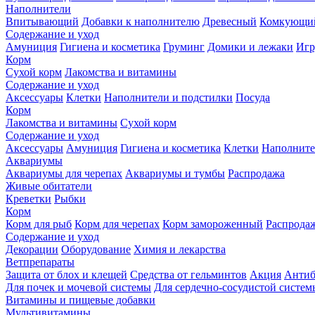
Наполнители
Впитывающий
Добавки к наполнителю
Древесный
Комкующи
Содержание и уход
Амуниция
Гигиена и косметика
Груминг
Домики и лежаки
Иг
Корм
Сухой корм
Лакомства и витамины
Содержание и уход
Аксессуары
Клетки
Наполнители и подстилки
Посуда
Корм
Лакомства и витамины
Сухой корм
Содержание и уход
Аксессуары
Амуниция
Гигиена и косметика
Клетки
Наполните
Аквариумы
Аквариумы для черепах
Аквариумы и тумбы
Распродажа
Живые обитатели
Креветки
Рыбки
Корм
Корм для рыб
Корм для черепах
Корм замороженный
Распрода
Содержание и уход
Декорации
Оборудование
Химия и лекарства
Ветпрепараты
Защита от блох и клещей
Средства от гельминтов
Акция
Антиб
Для почек и мочевой системы
Для сердечно-сосудистой систем
Витамины и пищевые добавки
Мультивитамины