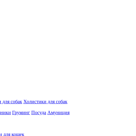
 для собак
Холистики для собак
зники
Груминг
Посуда
Амуниция
и для кошек