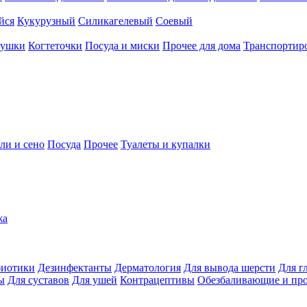
йся
Кукурузный
Силикагелевый
Соевый
рушки
Когтеточки
Посуда и миски
Прочее для дома
Транспортиро
ли и сено
Посуда
Прочее
Туалеты и купалки
жа
иотики
Дезинфектанты
Дерматология
Для вывода шерсти
Для г
ы
Для суставов
Для ушей
Контрацептивы
Обезбаливающие и пр