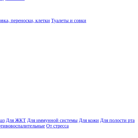
вка, переноски, клетки
Туалеты и совки
лаз
Для ЖКТ
Для иммунной системы
Для кожи
Для полости рта
отивовоспалительные
От стресса