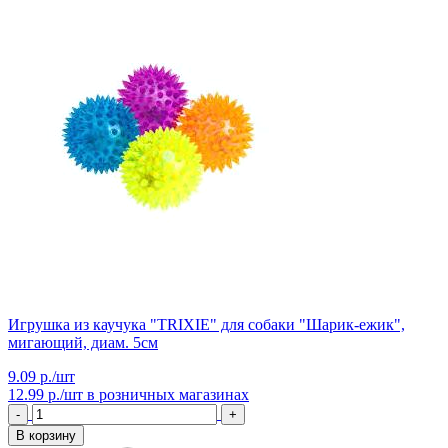
Игрушка из каучука "TRIXIE" для собаки "Шарик-ежик",
мигающий, диам. 5см
9.09 р./шт
12.99 р./шт
в розничных магазинах
-
+
В корзину