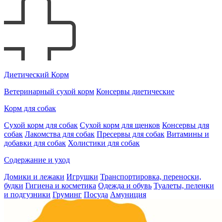
Диетический Корм
Ветеринарный сухой корм
Консервы диетические
Корм для собак
Сухой корм для собак
Сухой корм для щенков
Консервы для
собак
Лакомства для собак
Пресервы для собак
Витамины и
добавки для собак
Холистики для собак
Содержание и уход
Домики и лежаки
Игрушки
Транспортировка, переноски,
будки
Гигиена и косметика
Одежда и обувь
Туалеты, пеленки
и подгузники
Груминг
Посуда
Амуниция