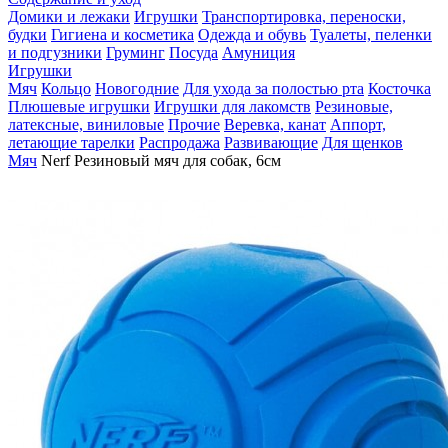
Домики и лежаки
Игрушки
Транспортировка, переноски,
будки
Гигиена и косметика
Одежда и обувь
Туалеты, пеленки
и подгузники
Груминг
Посуда
Амуниция
Игрушки
Мяч
Кольцо
Новогодние
Для ухода за полостью рта
Косточка
Плюшевые игрушки
Игрушки для лакомств
Резиновые,
латексные, виниловые
Прочие
Веревка, канат
Аппорт,
летающие тарелки
Распродажа
Развивающие
Для щенков
Мяч
Nerf Резиновый мяч для собак, 6см