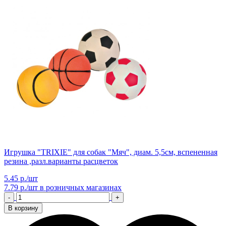
Игрушка "TRIXIE" для собак "Мяч", диам. 5,5см, вспененная
резина ,разл.варианты расцветок
5.45 р./шт
7.79 р./шт
в розничных магазинах
-
+
В корзину