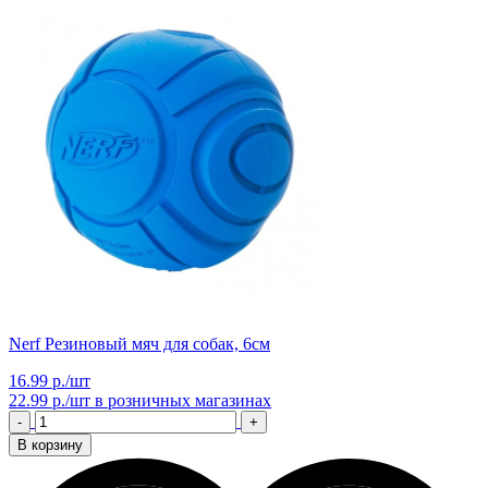
Nerf Резиновый мяч для собак, 6см
16.99 р./шт
22.99 р./шт
в розничных магазинах
-
+
В корзину