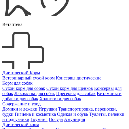
Ветаптека
Диетический Корм
Ветеринарный сухой корм
Консервы диетические
Корм для собак
Сухой корм для собак
Сухой корм для щенков
Консервы для
собак
Лакомства для собак
Пресервы для собак
Витамины и
добавки для собак
Холистики для собак
Содержание и уход
Домики и лежаки
Игрушки
Транспортировка, переноски,
будки
Гигиена и косметика
Одежда и обувь
Туалеты, пеленки
и подгузники
Груминг
Посуда
Амуниция
Диетический корм