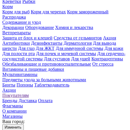
Креветки
Рыбки
Корм
Корм для рыб
Корм для черепах
Корм замороженный
Распродажа
Содержание и уход
Декорации
Оборудование
Химия и лекарства
Ветпрепараты
Защита от блох и клещей
Средства от гельминтов
Акция
Антибиотики
Дезинфектанты
Дерматология
Для вывода
шерсти
Для глаз
Для ЖКТ
Для иммунной системы
Для кожи
Для полости рта
Для почек и мочевой системы
Для сердечно-
сосудистой системы
Для суставов
Для ушей
Контрацептивы
Обезбаливающие и противовоспалительные
От стресса
Витамины и пищевые добавки
Мультивитамины
Предметы ухода за больными животными
Бинты
Попоны
Таблеткодаватель
Акции
Покупателям
Бренды
Доставка
Оплата
Флагманы
О компании
Магазины
Ваш город:
Изменить