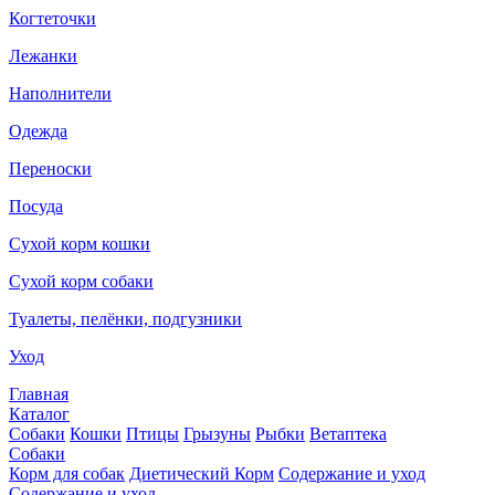
Когтеточки
Лежанки
Наполнители
Одежда
Переноски
Посуда
Сухой корм кошки
Сухой корм собаки
Туалеты, пелёнки, подгузники
Уход
Главная
Каталог
Собаки
Кошки
Птицы
Грызуны
Рыбки
Ветаптека
Собаки
Корм для собак
Диетический Корм
Содержание и уход
Содержание и уход