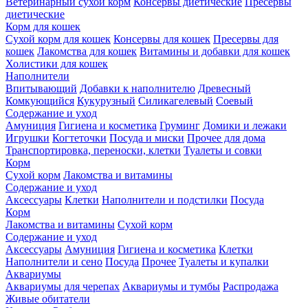
Ветеринарный сухой корм
Консервы диетические
Пресервы
диетические
Корм для кошек
Сухой корм для кошек
Консервы для кошек
Пресервы для
кошек
Лакомства для кошек
Витамины и добавки для кошек
Холистики для кошек
Наполнители
Впитывающий
Добавки к наполнителю
Древесный
Комкующийся
Кукурузный
Силикагелевый
Соевый
Содержание и уход
Амуниция
Гигиена и косметика
Груминг
Домики и лежаки
Игрушки
Когтеточки
Посуда и миски
Прочее для дома
Транспортировка, переноски, клетки
Туалеты и совки
Корм
Сухой корм
Лакомства и витамины
Содержание и уход
Аксессуары
Клетки
Наполнители и подстилки
Посуда
Корм
Лакомства и витамины
Сухой корм
Содержание и уход
Аксессуары
Амуниция
Гигиена и косметика
Клетки
Наполнители и сено
Посуда
Прочее
Туалеты и купалки
Аквариумы
Аквариумы для черепах
Аквариумы и тумбы
Распродажа
Живые обитатели