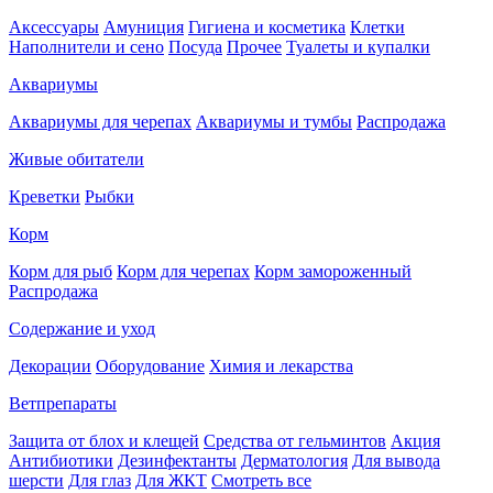
Аксессуары
Амуниция
Гигиена и косметика
Клетки
Наполнители и сено
Посуда
Прочее
Туалеты и купалки
Аквариумы
Аквариумы для черепах
Аквариумы и тумбы
Распродажа
Живые обитатели
Креветки
Рыбки
Корм
Корм для рыб
Корм для черепах
Корм замороженный
Распродажа
Содержание и уход
Декорации
Оборудование
Химия и лекарства
Ветпрепараты
Защита от блох и клещей
Средства от гельминтов
Акция
Антибиотики
Дезинфектанты
Дерматология
Для вывода
шерсти
Для глаз
Для ЖКТ
Смотреть все