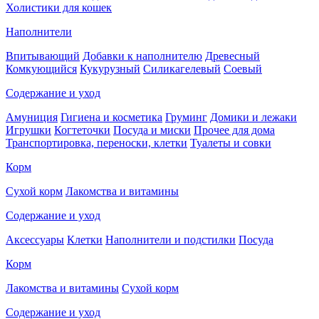
Холистики для кошек
Наполнители
Впитывающий
Добавки к наполнителю
Древесный
Комкующийся
Кукурузный
Силикагелевый
Соевый
Содержание и уход
Амуниция
Гигиена и косметика
Груминг
Домики и лежаки
Игрушки
Когтеточки
Посуда и миски
Прочее для дома
Транспортировка, переноски, клетки
Туалеты и совки
Корм
Сухой корм
Лакомства и витамины
Содержание и уход
Аксессуары
Клетки
Наполнители и подстилки
Посуда
Корм
Лакомства и витамины
Сухой корм
Содержание и уход