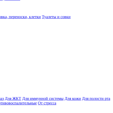
вка, переноски, клетки
Туалеты и совки
лаз
Для ЖКТ
Для иммунной системы
Для кожи
Для полости рта
отивовоспалительные
От стресса