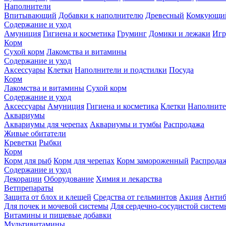
Наполнители
Впитывающий
Добавки к наполнителю
Древесный
Комкующи
Содержание и уход
Амуниция
Гигиена и косметика
Груминг
Домики и лежаки
Иг
Корм
Сухой корм
Лакомства и витамины
Содержание и уход
Аксессуары
Клетки
Наполнители и подстилки
Посуда
Корм
Лакомства и витамины
Сухой корм
Содержание и уход
Аксессуары
Амуниция
Гигиена и косметика
Клетки
Наполните
Аквариумы
Аквариумы для черепах
Аквариумы и тумбы
Распродажа
Живые обитатели
Креветки
Рыбки
Корм
Корм для рыб
Корм для черепах
Корм замороженный
Распрода
Содержание и уход
Декорации
Оборудование
Химия и лекарства
Ветпрепараты
Защита от блох и клещей
Средства от гельминтов
Акция
Антиб
Для почек и мочевой системы
Для сердечно-сосудистой систем
Витамины и пищевые добавки
Мультивитамины