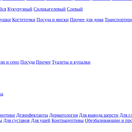
йся
Кукурузный
Силикагелевый
Соевый
рушки
Когтеточки
Посуда и миски
Прочее для дома
Транспортиро
ли и сено
Посуда
Прочее
Туалеты и купалки
жа
иотики
Дезинфектанты
Дерматология
Для вывода шерсти
Для г
ы
Для суставов
Для ушей
Контрацептивы
Обезбаливающие и пр