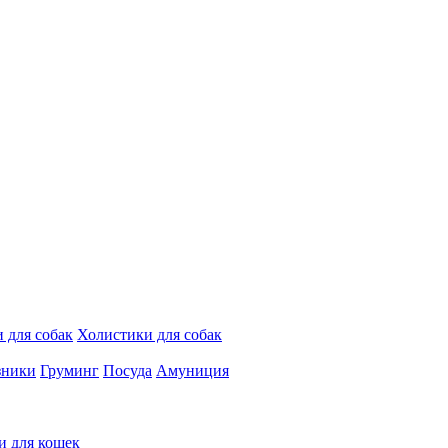
 для собак
Холистики для собак
зники
Груминг
Посуда
Амуниция
и для кошек