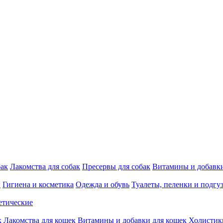
бак
Лакомства для собак
Пресервы для собак
Витамины и добавки
и
Гигиена и косметика
Одежда и обувь
Туалеты, пеленки и подгу
етические
к
Лакомства для кошек
Витамины и добавки для кошек
Холистик