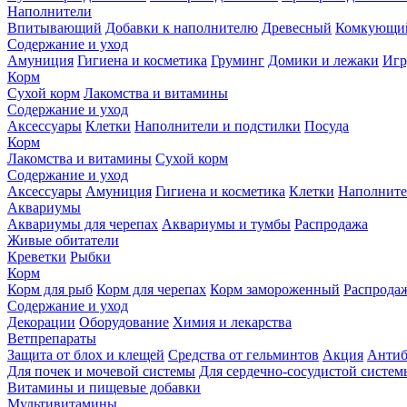
Наполнители
Впитывающий
Добавки к наполнителю
Древесный
Комкующи
Содержание и уход
Амуниция
Гигиена и косметика
Груминг
Домики и лежаки
Иг
Корм
Сухой корм
Лакомства и витамины
Содержание и уход
Аксессуары
Клетки
Наполнители и подстилки
Посуда
Корм
Лакомства и витамины
Сухой корм
Содержание и уход
Аксессуары
Амуниция
Гигиена и косметика
Клетки
Наполните
Аквариумы
Аквариумы для черепах
Аквариумы и тумбы
Распродажа
Живые обитатели
Креветки
Рыбки
Корм
Корм для рыб
Корм для черепах
Корм замороженный
Распрода
Содержание и уход
Декорации
Оборудование
Химия и лекарства
Ветпрепараты
Защита от блох и клещей
Средства от гельминтов
Акция
Антиб
Для почек и мочевой системы
Для сердечно-сосудистой систем
Витамины и пищевые добавки
Мультивитамины