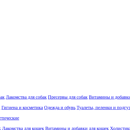
бак
Лакомства для собак
Пресервы для собак
Витамины и добавки
и
Гигиена и косметика
Одежда и обувь
Туалеты, пеленки и подгу
етические
к
Лакомства для кошек
Витамины и добавки для кошек
Холистик