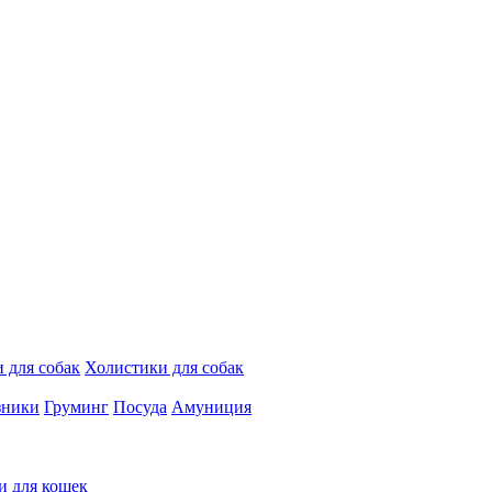
 для собак
Холистики для собак
зники
Груминг
Посуда
Амуниция
и для кошек