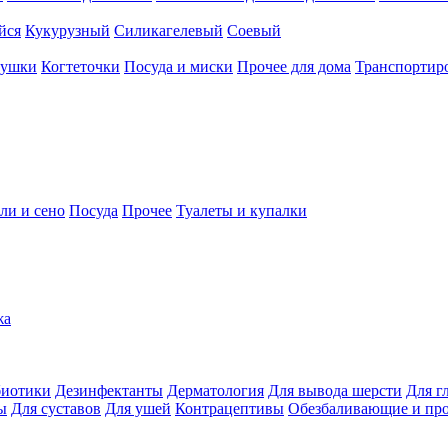
йся
Кукурузный
Силикагелевый
Соевый
рушки
Когтеточки
Посуда и миски
Прочее для дома
Транспортиро
ли и сено
Посуда
Прочее
Туалеты и купалки
жа
иотики
Дезинфектанты
Дерматология
Для вывода шерсти
Для г
ы
Для суставов
Для ушей
Контрацептивы
Обезбаливающие и пр