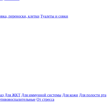
вка, переноски, клетки
Туалеты и совки
лаз
Для ЖКТ
Для иммунной системы
Для кожи
Для полости рта
отивовоспалительные
От стресса