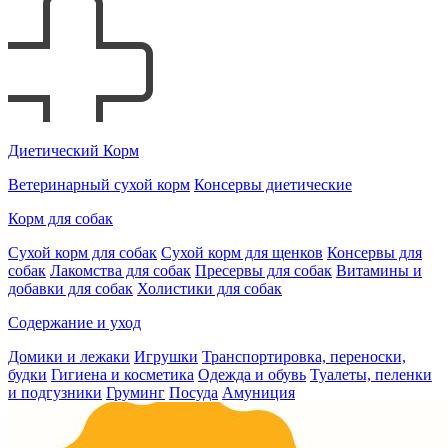
Диетический Корм
Ветеринарный сухой корм
Консервы диетические
Корм для собак
Сухой корм для собак
Сухой корм для щенков
Консервы для
собак
Лакомства для собак
Пресервы для собак
Витамины и
добавки для собак
Холистики для собак
Содержание и уход
Домики и лежаки
Игрушки
Транспортировка, переноски,
будки
Гигиена и косметика
Одежда и обувь
Туалеты, пеленки
и подгузники
Груминг
Посуда
Амуниция