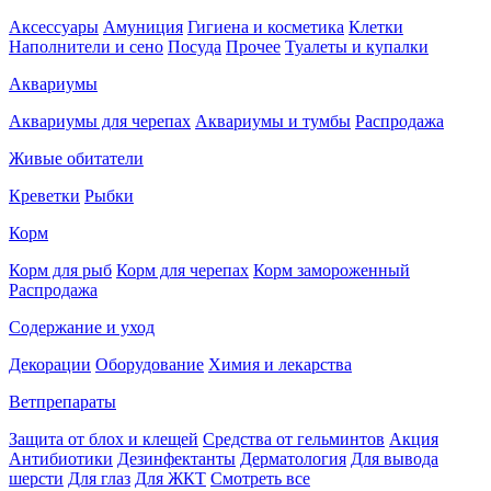
Аксессуары
Амуниция
Гигиена и косметика
Клетки
Наполнители и сено
Посуда
Прочее
Туалеты и купалки
Аквариумы
Аквариумы для черепах
Аквариумы и тумбы
Распродажа
Живые обитатели
Креветки
Рыбки
Корм
Корм для рыб
Корм для черепах
Корм замороженный
Распродажа
Содержание и уход
Декорации
Оборудование
Химия и лекарства
Ветпрепараты
Защита от блох и клещей
Средства от гельминтов
Акция
Антибиотики
Дезинфектанты
Дерматология
Для вывода
шерсти
Для глаз
Для ЖКТ
Смотреть все