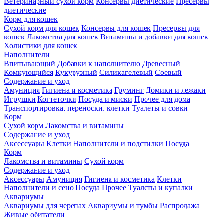
Ветеринарный сухой корм
Консервы диетические
Пресервы
диетические
Корм для кошек
Сухой корм для кошек
Консервы для кошек
Пресервы для
кошек
Лакомства для кошек
Витамины и добавки для кошек
Холистики для кошек
Наполнители
Впитывающий
Добавки к наполнителю
Древесный
Комкующийся
Кукурузный
Силикагелевый
Соевый
Содержание и уход
Амуниция
Гигиена и косметика
Груминг
Домики и лежаки
Игрушки
Когтеточки
Посуда и миски
Прочее для дома
Транспортировка, переноски, клетки
Туалеты и совки
Корм
Сухой корм
Лакомства и витамины
Содержание и уход
Аксессуары
Клетки
Наполнители и подстилки
Посуда
Корм
Лакомства и витамины
Сухой корм
Содержание и уход
Аксессуары
Амуниция
Гигиена и косметика
Клетки
Наполнители и сено
Посуда
Прочее
Туалеты и купалки
Аквариумы
Аквариумы для черепах
Аквариумы и тумбы
Распродажа
Живые обитатели