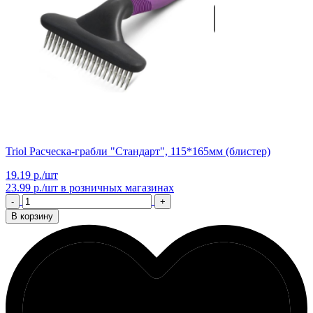
Triol Расческа-грабли "Стандарт", 115*165мм (блистер)
19.19 р./шт
23.99 р./шт
в розничных магазинах
-
+
В корзину