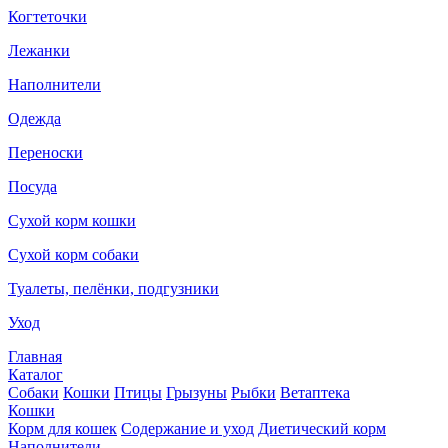
Когтеточки
Лежанки
Наполнители
Одежда
Переноски
Посуда
Сухой корм кошки
Сухой корм собаки
Туалеты, пелёнки, подгузники
Уход
Главная
Каталог
Собаки
Кошки
Птицы
Грызуны
Рыбки
Ветаптека
Кошки
Корм для кошек
Содержание и уход
Диетический корм
Наполнители