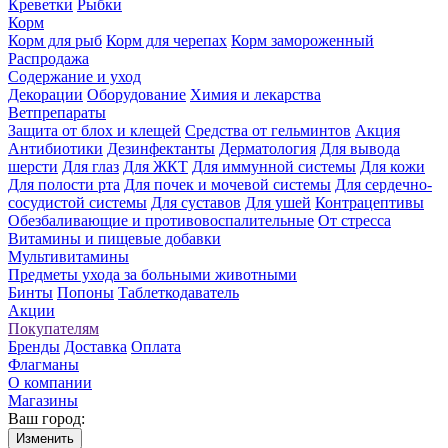
Креветки
Рыбки
Корм
Корм для рыб
Корм для черепах
Корм замороженный
Распродажа
Содержание и уход
Декорации
Оборудование
Химия и лекарства
Ветпрепараты
Защита от блох и клещей
Средства от гельминтов
Акция
Антибиотики
Дезинфектанты
Дерматология
Для вывода
шерсти
Для глаз
Для ЖКТ
Для иммунной системы
Для кожи
Для полости рта
Для почек и мочевой системы
Для сердечно-
сосудистой системы
Для суставов
Для ушей
Контрацептивы
Обезбаливающие и противовоспалительные
От стресса
Витамины и пищевые добавки
Мультивитамины
Предметы ухода за больными животными
Бинты
Попоны
Таблеткодаватель
Акции
Покупателям
Бренды
Доставка
Оплата
Флагманы
О компании
Магазины
Ваш город:
Изменить