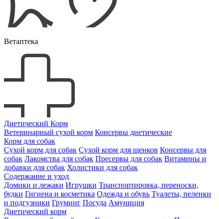
Ветаптека
Диетический Корм
Ветеринарный сухой корм
Консервы диетические
Корм для собак
Сухой корм для собак
Сухой корм для щенков
Консервы для
собак
Лакомства для собак
Пресервы для собак
Витамины и
добавки для собак
Холистики для собак
Содержание и уход
Домики и лежаки
Игрушки
Транспортировка, переноски,
будки
Гигиена и косметика
Одежда и обувь
Туалеты, пеленки
и подгузники
Груминг
Посуда
Амуниция
Диетический корм