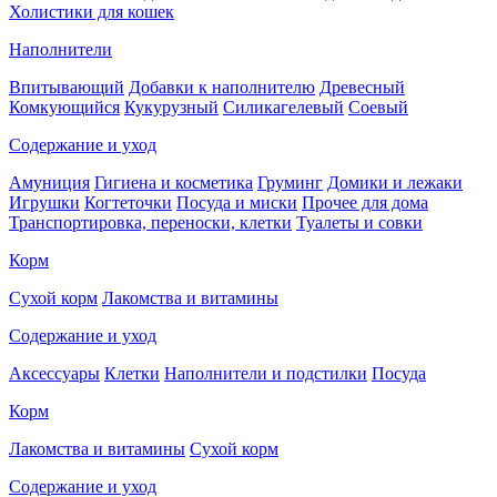
Холистики для кошек
Наполнители
Впитывающий
Добавки к наполнителю
Древесный
Комкующийся
Кукурузный
Силикагелевый
Соевый
Содержание и уход
Амуниция
Гигиена и косметика
Груминг
Домики и лежаки
Игрушки
Когтеточки
Посуда и миски
Прочее для дома
Транспортировка, переноски, клетки
Туалеты и совки
Корм
Сухой корм
Лакомства и витамины
Содержание и уход
Аксессуары
Клетки
Наполнители и подстилки
Посуда
Корм
Лакомства и витамины
Сухой корм
Содержание и уход