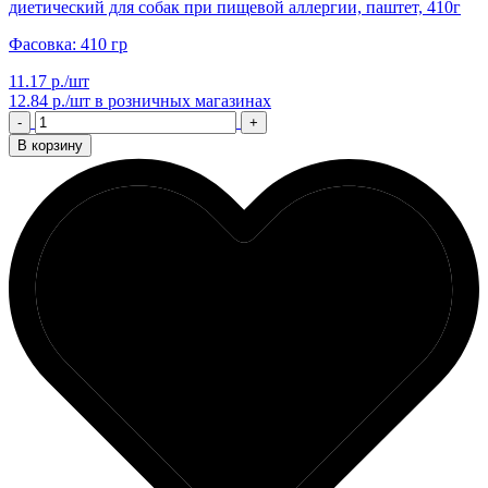
диетический для собак при пищевой аллергии, паштет, 410г
Фасовка: 410 гр
11.17 р./шт
12.84 р./шт
в розничных магазинах
-
+
В корзину