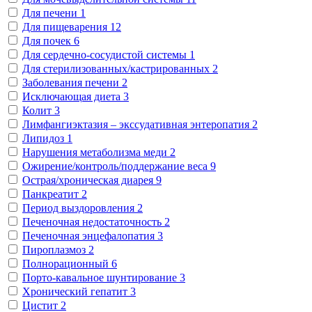
Для печени
1
Для пищеварения
12
Для почек
6
Для сердечно-сосудистой системы
1
Для стерилизованных/кастрированных
2
Заболевания печени
2
Исключающая диета
3
Колит
3
Лимфангиэктазия – экссудативная энтеропатия
2
Липидоз
1
Нарушения метаболизма меди
2
Ожирение/контроль/поддержание веса
9
Острая/хроническая диарея
9
Панкреатит
2
Период выздоровления
2
Печеночная недостаточность
2
Печеночная энцефалопатия
3
Пироплазмоз
2
Полнорационный
6
Порто-кавальное шунтирование
3
Хронический гепатит
3
Цистит
2