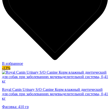
В избранное
-13%
Royal Canin Urinary S/O Canine Корм влажный диетический
для собак при заболеваниях мочевыделительной системы, 0,41
кг
Фасовка: 410 гр