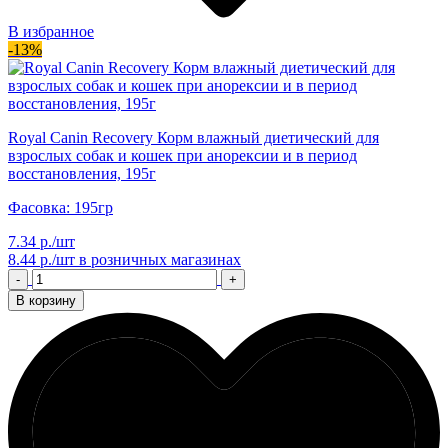
В избранное
-13%
Royal Canin Recovery Корм влажный диетический для
взрослых собак и кошек при анорексии и в период
восстановления, 195г
Фасовка: 195гр
7.34 р./шт
8.44 р./шт
в розничных магазинах
-
+
В корзину