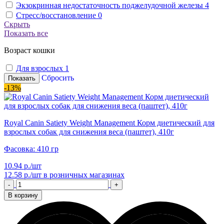
Экзокринная недостаточность поджелудочной железы
4
Стресс/восстановление
0
Скрыть
Показать все
Возраст кошки
Для взрослых
1
Сбросить
Показать
-13%
Royal Canin Satiety Weight Management Корм диетический для
взрослых собак для снижения веса (паштет), 410г
Фасовка: 410 гр
10.94 р./шт
12.58 р./шт
в розничных магазинах
-
+
В корзину