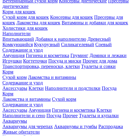
Ветеринарный сухой корм
Консервы диетические
Пресервы
диетические
Корм для кошек
Сухой корм для кошек
Консервы для кошек
Пресервы для
кошек
Лакомства для кошек
Витамины и добавки для кошек
Холистики для кошек
Наполнители
Впитывающий
Добавки к наполнителю
Древесный
Комкующийся
Кукурузный
Силикагелевый
Соевый
Содержание и уход
Амуниция
Гигиена и косметика
Груминг
Домики и лежаки
Игрушки
Когтеточки
Посуда и миски
Прочее для дома
Транспортировка, переноски, клетки
Туалеты и совки
Корм
Сухой корм
Лакомства и витамины
Содержание и уход
Аксессуары
Клетки
Наполнители и подстилки
Посуда
Корм
Лакомства и витамины
Сухой корм
Содержание и уход
Аксессуары
Амуниция
Гигиена и косметика
Клетки
Наполнители и сено
Посуда
Прочее
Туалеты и купалки
Аквариумы
Аквариумы для черепах
Аквариумы и тумбы
Распродажа
Живые обитатели