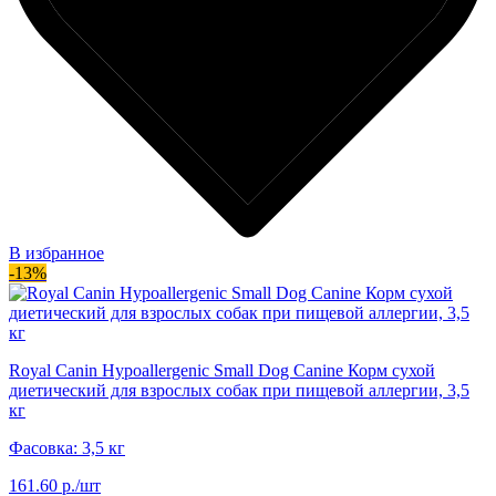
В избранное
-13%
Royal Canin Hypoallergenic Small Dog Canine Корм сухой
диетический для взрослых собак при пищевой аллергии, 3,5
кг
Фасовка: 3,5 кг
161.60 р./шт