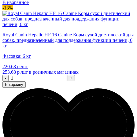
В избранное
-13%
Royal Canin Hepatic HF 16 Canine Корм сухой диетический для
собак, предназначенный для поддержания функции печени, 6
кг
Фасовка: 6 кг
220.68 р./шт
253.68 р./шт
в розничных магазинах
-
+
В корзину