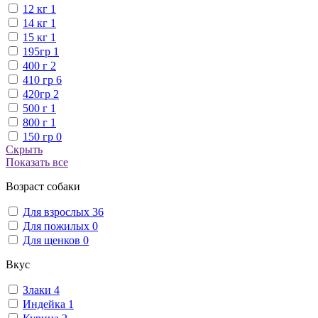
12 кг
1
14 кг
1
15 кг
1
195гр
1
400 г
2
410 гр
6
420гр
2
500 г
1
800 г
1
150 гр
0
Скрыть
Показать все
Возраст собаки
Для взрослых
36
Для пожилых
0
Для щенков
0
Вкус
Злаки
4
Индейка
1