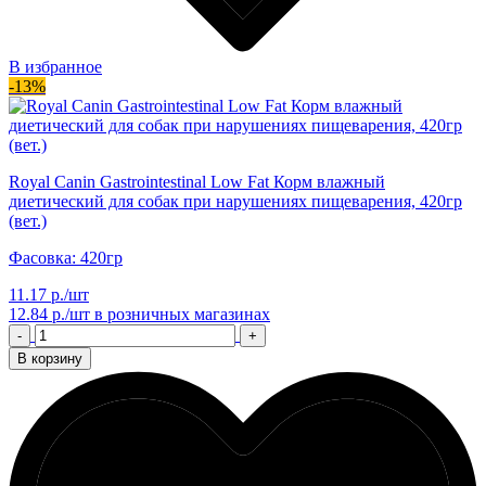
В избранное
-13%
Royal Canin Gastrointestinal Low Fat Корм влажный
диетический для собак при нарушениях пищеварения, 420гр
(вет.)
Фасовка: 420гр
11.17 р./шт
12.84 р./шт
в розничных магазинах
-
+
В корзину