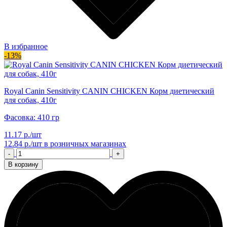
В избранное
-13%
Royal Canin Sensitivity CANIN CHICKEN Корм диетический
для собак, 410г
Фасовка: 410 гр
11.17 р./шт
12.84 р./шт
в розничных магазинах
-
+
В корзину