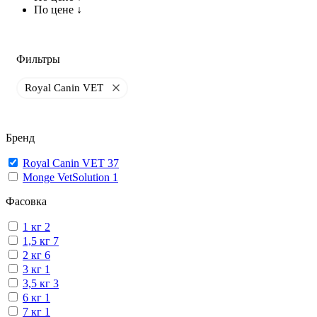
По цене ↓
Фильтры
Royal Canin VET
Бренд
Royal Canin VET
37
Monge VetSolution
1
Фасовка
1 кг
2
1,5 кг
7
2 кг
6
3 кг
1
3,5 кг
3
6 кг
1
7 кг
1