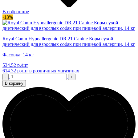
В избранное
-13%
Royal Canin Hypoallergenic DR 21 Canine Корм сухой
диетический для взрослых собак при пищевой аллергии, 14 кг
Фасовка: 14 кг
534.52 р./шт
614.32 р./шт
в розничных магазинах
-
+
В корзину