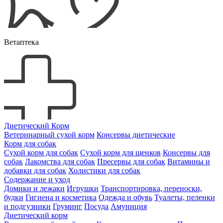
Ветаптека
Диетический Корм
Ветеринарный сухой корм
Консервы диетические
Корм для собак
Сухой корм для собак
Сухой корм для щенков
Консервы для
собак
Лакомства для собак
Пресервы для собак
Витамины и
добавки для собак
Холистики для собак
Содержание и уход
Домики и лежаки
Игрушки
Транспортировка, переноски,
будки
Гигиена и косметика
Одежда и обувь
Туалеты, пеленки
и подгузники
Груминг
Посуда
Амуниция
Диетический корм