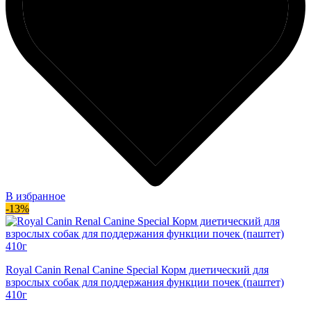
В избранное
-13%
Royal Canin Renal Canine Special Корм диетический для
взрослых собак для поддержания функции почек (паштет)
410г