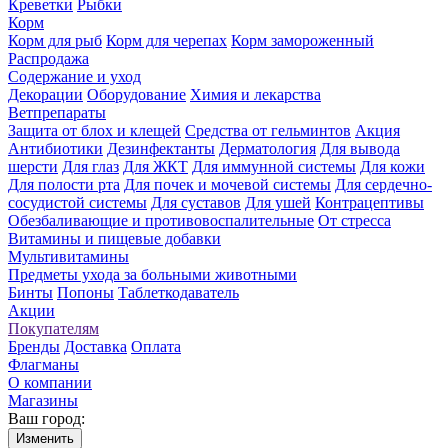
Креветки
Рыбки
Корм
Корм для рыб
Корм для черепах
Корм замороженный
Распродажа
Содержание и уход
Декорации
Оборудование
Химия и лекарства
Ветпрепараты
Защита от блох и клещей
Средства от гельминтов
Акция
Антибиотики
Дезинфектанты
Дерматология
Для вывода
шерсти
Для глаз
Для ЖКТ
Для иммунной системы
Для кожи
Для полости рта
Для почек и мочевой системы
Для сердечно-
сосудистой системы
Для суставов
Для ушей
Контрацептивы
Обезбаливающие и противовоспалительные
От стресса
Витамины и пищевые добавки
Мультивитамины
Предметы ухода за больными животными
Бинты
Попоны
Таблеткодаватель
Акции
Покупателям
Бренды
Доставка
Оплата
Флагманы
О компании
Магазины
Ваш город:
Изменить