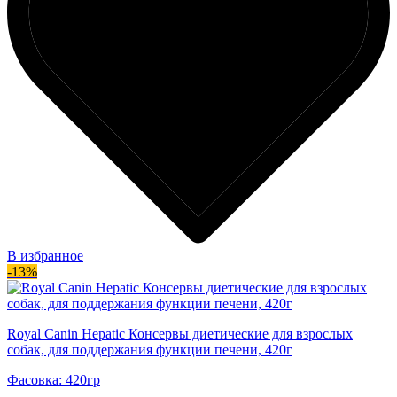
В избранное
-13%
Royal Canin Hepatic Консервы диетические для взрослых
собак, для поддержания функции печени, 420г
Фасовка: 420гр