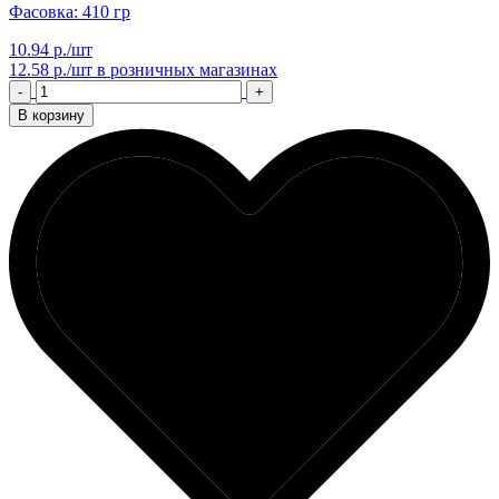
Фасовка: 410 гр
10.94 р./шт
12.58 р./шт
в розничных магазинах
-
+
В корзину