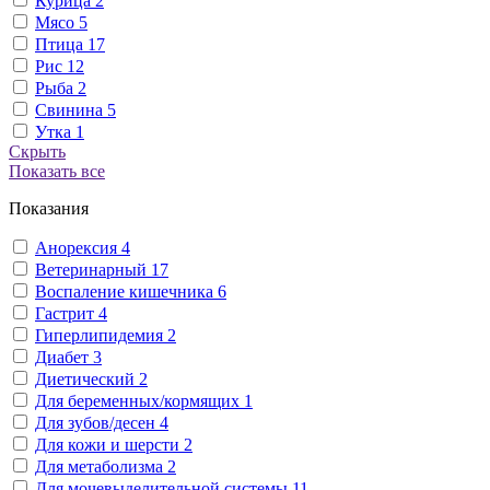
Курица
2
Мясо
5
Птица
17
Рис
12
Рыба
2
Свинина
5
Утка
1
Скрыть
Показать все
Показания
Анорексия
4
Ветеринарный
17
Воспаление кишечника
6
Гастрит
4
Гиперлипидемия
2
Диабет
3
Диетический
2
Для беременных/кормящих
1
Для зубов/десен
4
Для кожи и шерсти
2
Для метаболизма
2
Для мочевыделительной системы
11