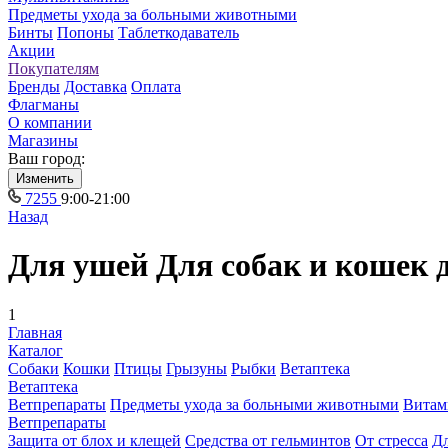
Предметы ухода за больными животными
Бинты
Попоны
Таблеткодаватель
Акции
Покупателям
Бренды
Доставка
Оплата
Флагманы
О компании
Магазины
Ваш город:
Изменить
7255
9:00-21:00
Назад
Для ушей Для собак и кошек 
1
Главная
Каталог
Собаки
Кошки
Птицы
Грызуны
Рыбки
Ветаптека
Ветаптека
Ветпрепараты
Предметы ухода за больными животными
Витам
Ветпрепараты
Защита от блох и клещей
Средства от гельминтов
От стресса
Дл