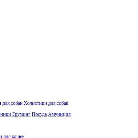
 для собак
Холистики для собак
зники
Груминг
Посуда
Амуниция
и для кошек