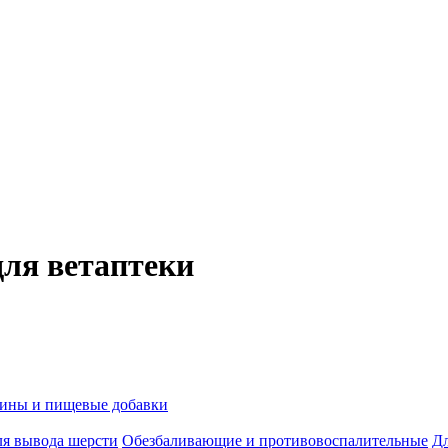
для ветаптеки
ины и пищевые добавки
я вывода шерсти
Обезбаливающие и противовоспалительные
Дл