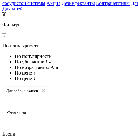
сосудистой системы
Акция
Дезинфектанты
Контрацептивы
Дл
Для ушей
Фильтры
По популярности
По популярности
По убыванию Я-а
По возрастанию А-я
По цене ↑
По цене ↓
Для собак и кошек
Фильтры
Бренд