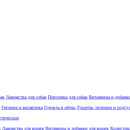
бак
Лакомства для собак
Пресервы для собак
Витамины и добавки
и
Гигиена и косметика
Одежда и обувь
Туалеты, пеленки и подгу
етические
к
Лакомства для кошек
Витамины и добавки для кошек
Холистик