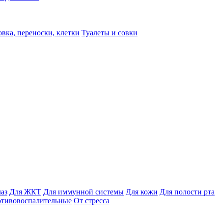
вка, переноски, клетки
Туалеты и совки
лаз
Для ЖКТ
Для иммунной системы
Для кожи
Для полости рта
отивовоспалительные
От стресса