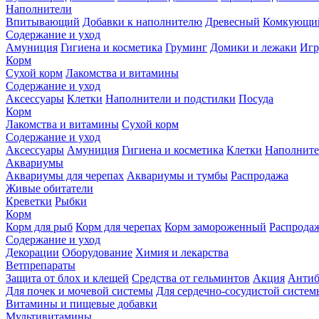
Наполнители
Впитывающий
Добавки к наполнителю
Древесный
Комкующи
Содержание и уход
Амуниция
Гигиена и косметика
Груминг
Домики и лежаки
Иг
Корм
Сухой корм
Лакомства и витамины
Содержание и уход
Аксессуары
Клетки
Наполнители и подстилки
Посуда
Корм
Лакомства и витамины
Сухой корм
Содержание и уход
Аксессуары
Амуниция
Гигиена и косметика
Клетки
Наполните
Аквариумы
Аквариумы для черепах
Аквариумы и тумбы
Распродажа
Живые обитатели
Креветки
Рыбки
Корм
Корм для рыб
Корм для черепах
Корм замороженный
Распрода
Содержание и уход
Декорации
Оборудование
Химия и лекарства
Ветпрепараты
Защита от блох и клещей
Средства от гельминтов
Акция
Антиб
Для почек и мочевой системы
Для сердечно-сосудистой систем
Витамины и пищевые добавки
Мультивитамины