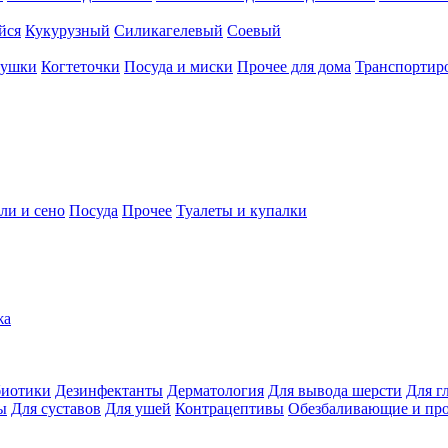
йся
Кукурузный
Силикагелевый
Соевый
рушки
Когтеточки
Посуда и миски
Прочее для дома
Транспортиро
ли и сено
Посуда
Прочее
Туалеты и купалки
жа
иотики
Дезинфектанты
Дерматология
Для вывода шерсти
Для г
ы
Для суставов
Для ушей
Контрацептивы
Обезбаливающие и пр