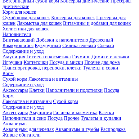
Ветеринарный сухой корм
Консервы диетические
Пресервы
диетические
Корм для кошек
Сухой корм для кошек
Консервы для кошек
Пресервы для
кошек
Лакомства для кошек
Витамины и добавки для кошек
Холистики для кошек
Наполнители
Впитывающий
Добавки к наполнителю
Древесный
Комкующийся
Кукурузный
Силикагелевый
Соевый
Содержание и уход
Амуниция
Гигиена и косметика
Груминг
Домики и лежаки
Игрушки
Когтеточки
Посуда и миски
Прочее для дома
Транспортировка, переноски, клетки
Туалеты и совки
Корм
Сухой корм
Лакомства и витамины
Содержание и уход
Аксессуары
Клетки
Наполнители и подстилки
Посуда
Корм
Лакомства и витамины
Сухой корм
Содержание и уход
Аксессуары
Амуниция
Гигиена и косметика
Клетки
Наполнители и сено
Посуда
Прочее
Туалеты и купалки
Аквариумы
Аквариумы для черепах
Аквариумы и тумбы
Распродажа
Живые обитатели