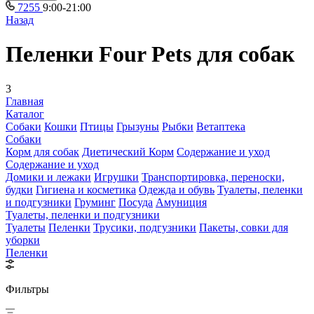
7255
9:00-21:00
Назад
Пеленки Four Pets для собак
3
Главная
Каталог
Собаки
Кошки
Птицы
Грызуны
Рыбки
Ветаптека
Собаки
Корм для собак
Диетический Корм
Содержание и уход
Содержание и уход
Домики и лежаки
Игрушки
Транспортировка, переноски,
будки
Гигиена и косметика
Одежда и обувь
Туалеты, пеленки
и подгузники
Груминг
Посуда
Амуниция
Туалеты, пеленки и подгузники
Туалеты
Пеленки
Трусики, подгузники
Пакеты, совки для
уборки
Пеленки
Фильтры