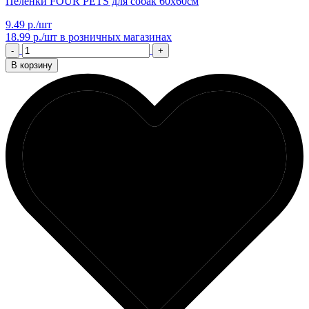
Пеленки FOUR PETS для собак 60х60см
9.49 р./шт
18.99 р./шт
в розничных магазинах
-
+
В корзину