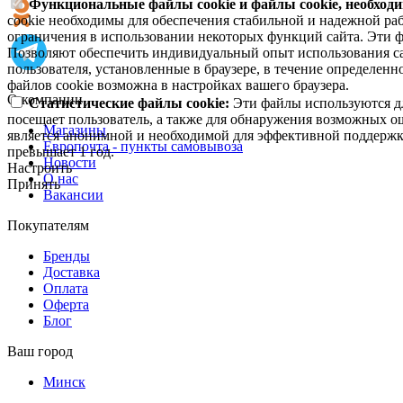
Функциональные файлы cookie и файлы cookie, необходи
cookie необходимы для обеспечения стабильной и надежной раб
ограничения в использовании некоторых функций сайта. Эти ф
Позволяют обеспечить индивидуальный опыт использования са
пользователя, установленные в браузере, в течение определен
файлов cookie возможна в настройках вашего браузера.
О компании
Статистические файлы cookie:
Эти файлы используются дл
посещает пользователь, а также для обнаружения возможных о
Магазины
является анонимной и необходимой для эффективной поддержки
Европочта - пункты самовывоза
превышает 1 год.
Новости
Настроить
О нас
Принять
Вакансии
Покупателям
Бренды
Доставка
Оплата
Оферта
Блог
Ваш город
Минск