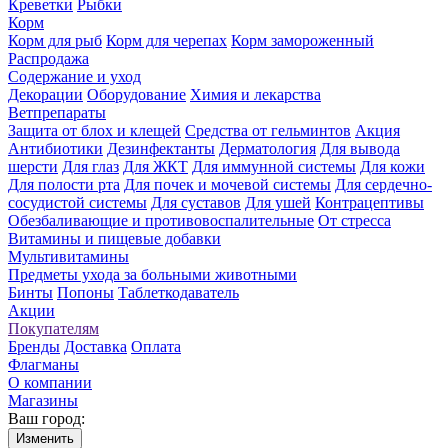
Креветки
Рыбки
Корм
Корм для рыб
Корм для черепах
Корм замороженный
Распродажа
Содержание и уход
Декорации
Оборудование
Химия и лекарства
Ветпрепараты
Защита от блох и клещей
Средства от гельминтов
Акция
Антибиотики
Дезинфектанты
Дерматология
Для вывода
шерсти
Для глаз
Для ЖКТ
Для иммунной системы
Для кожи
Для полости рта
Для почек и мочевой системы
Для сердечно-
сосудистой системы
Для суставов
Для ушей
Контрацептивы
Обезбаливающие и противовоспалительные
От стресса
Витамины и пищевые добавки
Мультивитамины
Предметы ухода за больными животными
Бинты
Попоны
Таблеткодаватель
Акции
Покупателям
Бренды
Доставка
Оплата
Флагманы
О компании
Магазины
Ваш город:
Изменить