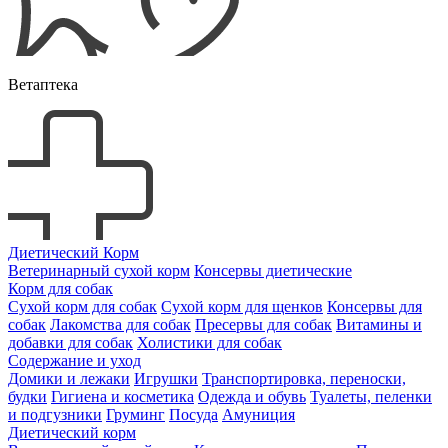
Ветаптека
Диетический Корм
Ветеринарный сухой корм
Консервы диетические
Корм для собак
Сухой корм для собак
Сухой корм для щенков
Консервы для
собак
Лакомства для собак
Пресервы для собак
Витамины и
добавки для собак
Холистики для собак
Содержание и уход
Домики и лежаки
Игрушки
Транспортировка, переноски,
будки
Гигиена и косметика
Одежда и обувь
Туалеты, пеленки
и подгузники
Груминг
Посуда
Амуниция
Диетический корм