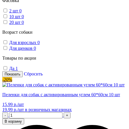
Фасовка
2 шт
0
10 шт
0
20 шт
0
Возраст собаки
Для взрослых
0
Для щенков
0
Товары по акции
Да
1
Сбросить
Показать
-20%
Пеленки для собак с активированным углем 60*60см 10 шт
15.99 р./шт
19.99 р./шт
в розничных магазинах
-
+
В корзину