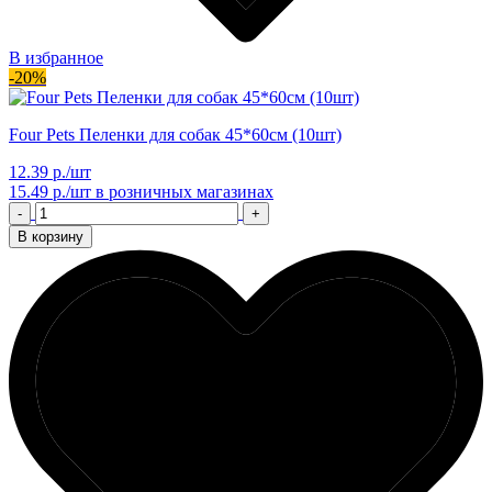
В избранное
-20%
Four Pets Пеленки для собак 45*60см (10шт)
12.39 р./шт
15.49 р./шт
в розничных магазинах
-
+
В корзину