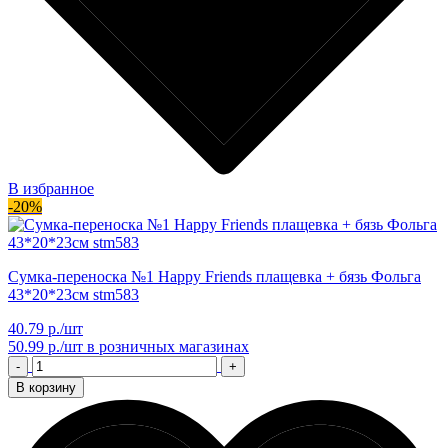
В избранное
-20%
Сумка-переноска №1 Happy Friends плащевка + бязь Фольга
43*20*23см stm583
40.79 р./шт
50.99 р./шт
в розничных магазинах
-
+
В корзину