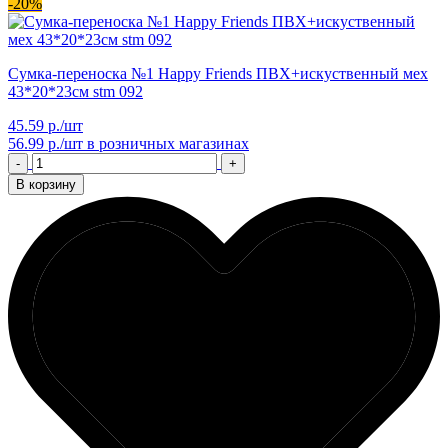
-20%
Сумка-переноска №1 Happy Friends ПВХ+искуственный мех
43*20*23см stm 092
45.59 р./шт
56.99 р./шт
в розничных магазинах
-
+
В корзину