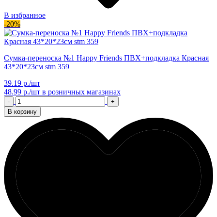
В избранное
-20%
Сумка-переноска №1 Happy Friends ПВХ+подкладка Красная
43*20*23см stm 359
39.19 р./шт
48.99 р./шт
в розничных магазинах
-
+
В корзину