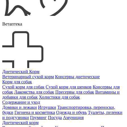
Ветаптека
Диетический Корм
Ветеринарный сухой корм
Консервы диетические
Корм для собак
Сухой корм для собак
Сухой корм для щенков
Консервы для
собак
Лакомства для собак
Пресервы для собак
Витамины и
добавки для собак
Холистики для собак
Содержание и уход
Домики и лежаки
Игрушки
Транспортировка, переноски,
будки
Гигиена и косметика
Одежда и обувь
Туалеты, пеленки
и подгузники
Груминг
Посуда
Амуниция
Диетический корм