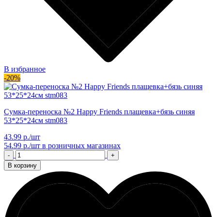
В избранное
-20%
Сумка-переноска №2 Happy Friends плащевка+бязь синяя
53*25*24см stm083
43.99 р./шт
54.99 р./шт
в розничных магазинах
-
+
В корзину