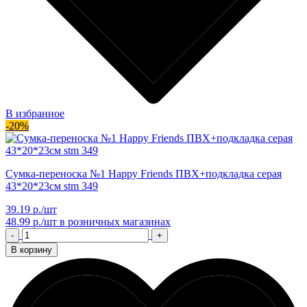
В избранное
-20%
Сумка-переноска №1 Happy Friends ПВХ+подкладка серая
43*20*23см stm 349
39.19 р./шт
48.99 р./шт
в розничных магазинах
-
+
В корзину