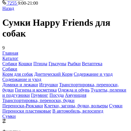
7255
9:00-21:00
Назад
Сумки Happy Friends для
собак
9
Главная
Каталог
Собаки
Кошки
Птицы
Грызуны
Рыбки
Ветаптека
Собаки
Корм для собак
Диетический Корм
Содержание и уход
Содержание и уход
Домики и лежаки
Игрушки
Транспортировка, переноски,
будки
Гигиена и косметика
Одежда и обувь
Туалеты, пеленки
и подгузники
Груминг
Посуда
Амуниция
Транспортировка, переноски, будки
Переноски-Рюкзаки
Клетки, загоны, будки, вольеры
Сумки
Переноски пластиковые
В автомобиль, велосипед
Сумки