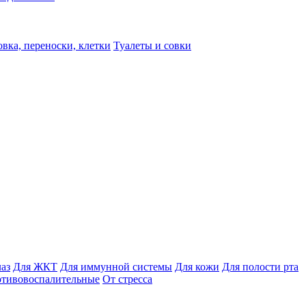
вка, переноски, клетки
Туалеты и совки
лаз
Для ЖКТ
Для иммунной системы
Для кожи
Для полости рта
отивовоспалительные
От стресса