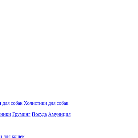
 для собак
Холистики для собак
зники
Груминг
Посуда
Амуниция
и для кошек