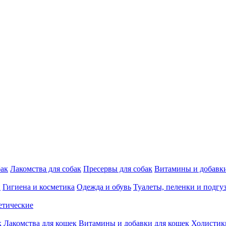
бак
Лакомства для собак
Пресервы для собак
Витамины и добавки
и
Гигиена и косметика
Одежда и обувь
Туалеты, пеленки и подгу
етические
к
Лакомства для кошек
Витамины и добавки для кошек
Холистик