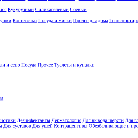
йся
Кукурузный
Силикагелевый
Соевый
рушки
Когтеточки
Посуда и миски
Прочее для дома
Транспортиро
ли и сено
Посуда
Прочее
Туалеты и купалки
жа
иотики
Дезинфектанты
Дерматология
Для вывода шерсти
Для г
ы
Для суставов
Для ушей
Контрацептивы
Обезбаливающие и пр