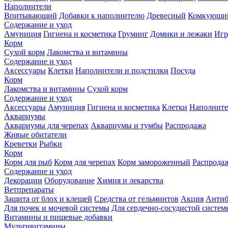
Наполнители
Впитывающий
Добавки к наполнителю
Древесный
Комкующи
Содержание и уход
Амуниция
Гигиена и косметика
Груминг
Домики и лежаки
Иг
Корм
Сухой корм
Лакомства и витамины
Содержание и уход
Аксессуары
Клетки
Наполнители и подстилки
Посуда
Корм
Лакомства и витамины
Сухой корм
Содержание и уход
Аксессуары
Амуниция
Гигиена и косметика
Клетки
Наполните
Аквариумы
Аквариумы для черепах
Аквариумы и тумбы
Распродажа
Живые обитатели
Креветки
Рыбки
Корм
Корм для рыб
Корм для черепах
Корм замороженный
Распрода
Содержание и уход
Декорации
Оборудование
Химия и лекарства
Ветпрепараты
Защита от блох и клещей
Средства от гельминтов
Акция
Антиб
Для почек и мочевой системы
Для сердечно-сосудистой систем
Витамины и пищевые добавки
Мультивитамины