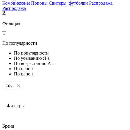
Комбинезоны
Попоны
Свитеры, футболки
Распродажа
Распродажа
Фильтры
По популярности
По популярности
По убыванию Я-а
По возрастанию А-я
По цене ↑
По цене ↓
Triol
Фильтры
Бренд