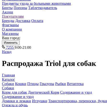
Предметы ухода за больными животными
Бинты
Попоны
Таблеткодаватель
Акции
Покупателям
Бренды
Доставка
Оплата
Флагманы
О компании
Магазины
Ваш город:
Изменить
7255
9:00-21:00
Назад
Распродажа Triol для собак
Главная
Каталог
Собаки
Кошки
Птицы
Грызуны
Рыбки
Ветаптека
Собаки
Корм для собак
Диетический Корм
Содержание и уход
Содержание и уход
Домики и лежаки
Игрушки
Транспортировка, переноски, будк
Одежда и обувь