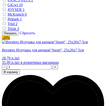
FANCY PETS
2
GiGwi
10
JOYSER
1
Mr.Kranch
6
Petpark
1
Triol
2
Trixie
3
Сбросить
Показать
-20%
Beeztees Игрушка для щенков"Snoet", 25х20х7,5см
28.79 р./шт
35.99 р./шт
в розничных магазинах
-
+
В корзину