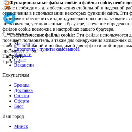
Функциональные файлы cookie и файлы cookie, необходи
cookie необходимы для обеспечения стабильной и надежной раб
ограничения в использовании некоторых функций сайта. Эти ф
Позволяют обеспечить индивидуальный опыт использования са
пользователя, установленные в браузере, в течение определен
файлов cookie возможна в настройках вашего браузера.
О компании
Статистические файлы cookie:
Эти файлы используются дл
посещает пользователь, а также для обнаружения возможных о
Магазины
является анонимной и необходимой для эффективной поддержки
Европочта - пункты самовывоза
превышает 1 год.
Новости
Настроить
О нас
Принять
Вакансии
Покупателям
Бренды
Доставка
Оплата
Оферта
Блог
Ваш город
Минск