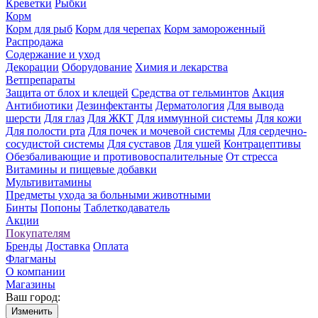
Креветки
Рыбки
Корм
Корм для рыб
Корм для черепах
Корм замороженный
Распродажа
Содержание и уход
Декорации
Оборудование
Химия и лекарства
Ветпрепараты
Защита от блох и клещей
Средства от гельминтов
Акция
Антибиотики
Дезинфектанты
Дерматология
Для вывода
шерсти
Для глаз
Для ЖКТ
Для иммунной системы
Для кожи
Для полости рта
Для почек и мочевой системы
Для сердечно-
сосудистой системы
Для суставов
Для ушей
Контрацептивы
Обезбаливающие и противовоспалительные
От стресса
Витамины и пищевые добавки
Мультивитамины
Предметы ухода за больными животными
Бинты
Попоны
Таблеткодаватель
Акции
Покупателям
Бренды
Доставка
Оплата
Флагманы
О компании
Магазины
Ваш город:
Изменить