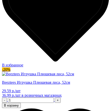
В избранное
-20%
Beeztees Игрушка Плюшевая лиса, 52см
29.59 р./шт
36.99 р./шт
в розничных магазинах
-
+
В корзину