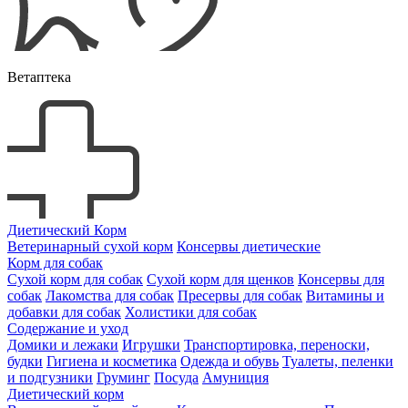
Ветаптека
Диетический Корм
Ветеринарный сухой корм
Консервы диетические
Корм для собак
Сухой корм для собак
Сухой корм для щенков
Консервы для
собак
Лакомства для собак
Пресервы для собак
Витамины и
добавки для собак
Холистики для собак
Содержание и уход
Домики и лежаки
Игрушки
Транспортировка, переноски,
будки
Гигиена и косметика
Одежда и обувь
Туалеты, пеленки
и подгузники
Груминг
Посуда
Амуниция
Диетический корм