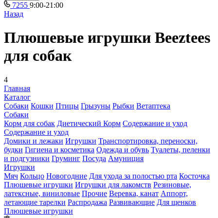
7255
9:00-21:00
Назад
Плюшевые игрушки Beeztees
для собак
4
Главная
Каталог
Собаки
Кошки
Птицы
Грызуны
Рыбки
Ветаптека
Собаки
Корм для собак
Диетический Корм
Содержание и уход
Содержание и уход
Домики и лежаки
Игрушки
Транспортировка, переноски,
будки
Гигиена и косметика
Одежда и обувь
Туалеты, пеленки
и подгузники
Груминг
Посуда
Амуниция
Игрушки
Мяч
Кольцо
Новогодние
Для ухода за полостью рта
Косточка
Плюшевые игрушки
Игрушки для лакомств
Резиновые,
латексные, виниловые
Прочие
Веревка, канат
Аппорт,
летающие тарелки
Распродажа
Развивающие
Для щенков
Плюшевые игрушки