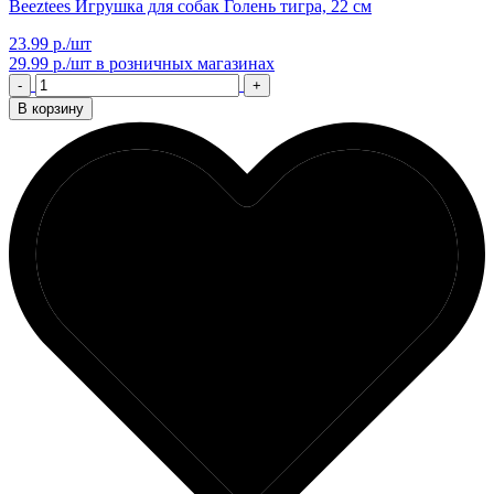
Beeztees Игрушка для собак Голень тигра, 22 см
23.99 р./шт
29.99 р./шт
в розничных магазинах
-
+
В корзину