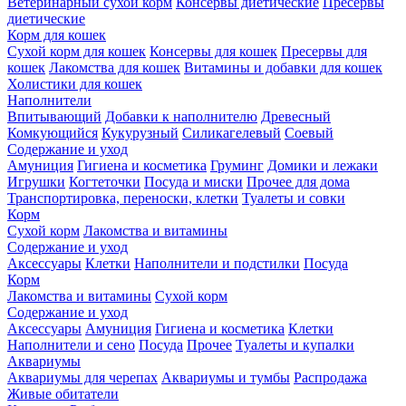
Ветеринарный сухой корм
Консервы диетические
Пресервы
диетические
Корм для кошек
Сухой корм для кошек
Консервы для кошек
Пресервы для
кошек
Лакомства для кошек
Витамины и добавки для кошек
Холистики для кошек
Наполнители
Впитывающий
Добавки к наполнителю
Древесный
Комкующийся
Кукурузный
Силикагелевый
Соевый
Содержание и уход
Амуниция
Гигиена и косметика
Груминг
Домики и лежаки
Игрушки
Когтеточки
Посуда и миски
Прочее для дома
Транспортировка, переноски, клетки
Туалеты и совки
Корм
Сухой корм
Лакомства и витамины
Содержание и уход
Аксессуары
Клетки
Наполнители и подстилки
Посуда
Корм
Лакомства и витамины
Сухой корм
Содержание и уход
Аксессуары
Амуниция
Гигиена и косметика
Клетки
Наполнители и сено
Посуда
Прочее
Туалеты и купалки
Аквариумы
Аквариумы для черепах
Аквариумы и тумбы
Распродажа
Живые обитатели