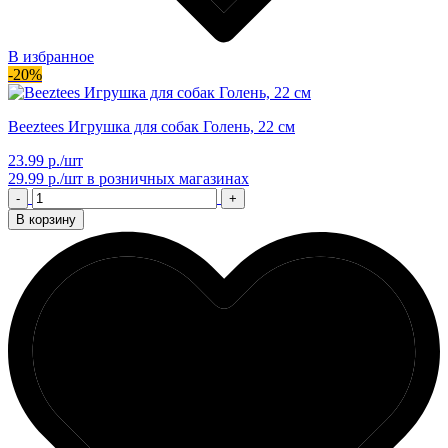
В избранное
-20%
Beeztees Игрушка для собак Голень, 22 см
23.99 р./шт
29.99 р./шт
в розничных магазинах
-
+
В корзину