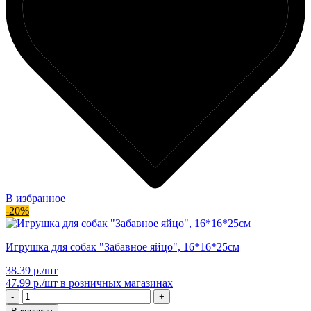
В избранное
-20%
Игрушка для собак "Забавное яйцо", 16*16*25см
38.39 р./шт
47.99 р./шт
в розничных магазинах
-
+