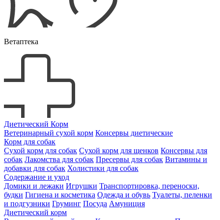
Ветаптека
Диетический Корм
Ветеринарный сухой корм
Консервы диетические
Корм для собак
Сухой корм для собак
Сухой корм для щенков
Консервы для
собак
Лакомства для собак
Пресервы для собак
Витамины и
добавки для собак
Холистики для собак
Содержание и уход
Домики и лежаки
Игрушки
Транспортировка, переноски,
будки
Гигиена и косметика
Одежда и обувь
Туалеты, пеленки
и подгузники
Груминг
Посуда
Амуниция
Диетический корм