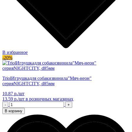
В избранное
-20%
TriolИгрушкадля собакизвинила"Мяч-неон"
серияNIGHTCITY, d85мм
10.87 р./шт
13.59 р./шт
в розничных магазинах
-
+
В корзину