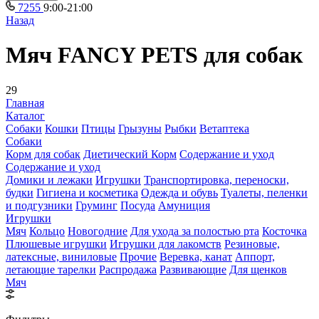
7255
9:00-21:00
Назад
Мяч FANCY PETS для собак
29
Главная
Каталог
Собаки
Кошки
Птицы
Грызуны
Рыбки
Ветаптека
Собаки
Корм для собак
Диетический Корм
Содержание и уход
Содержание и уход
Домики и лежаки
Игрушки
Транспортировка, переноски,
будки
Гигиена и косметика
Одежда и обувь
Туалеты, пеленки
и подгузники
Груминг
Посуда
Амуниция
Игрушки
Мяч
Кольцо
Новогодние
Для ухода за полостью рта
Косточка
Плюшевые игрушки
Игрушки для лакомств
Резиновые,
латексные, виниловые
Прочие
Веревка, канат
Аппорт,
летающие тарелки
Распродажа
Развивающие
Для щенков
Мяч