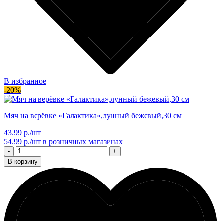
В избранное
-20%
Мяч на верёвке «Галактика»,лунный бежевый,30 см
43.99 р./шт
54.99 р./шт
в розничных магазинах
-
+
В корзину