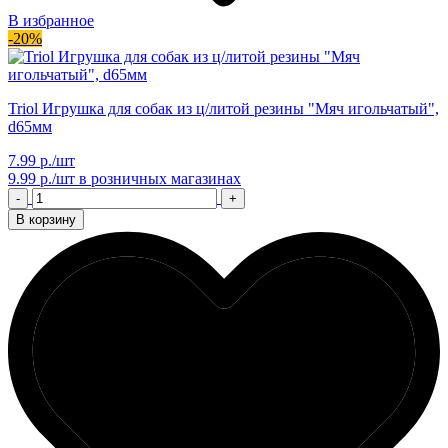
В избранное
-20%
Triol Игрушка для собак из ц/литой резины "Мяч игольчатый",
d65мм
7.99 р./шт
9.99 р./шт
в розничных магазинах
-
+
В корзину