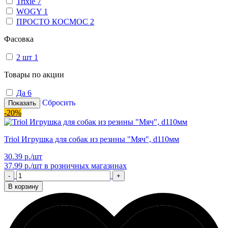
Trixie
7
WOGY
1
ПРОСТО КОСМОС
2
Фасовка
2 шт
1
Товары по акции
Да
6
Сбросить
Показать
-20%
Triol Игрушка для собак из резины "Мяч", d110мм
30.39 р./шт
37.99 р./шт
в розничных магазинах
-
+
В корзину