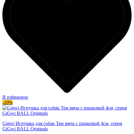
В избранное
-20%
Gigwi Игрушка для собак Три мяча с пищалкой 4см, серия
GiGwi BALL Originals