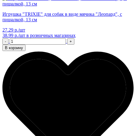
Игрушка "TRIXIE" для собак в виде мячика "Леопард", с
пищалкой, 13 см
27.29 р./шт
38.99 р./шт
в розничных магазинах
-
+
В корзину