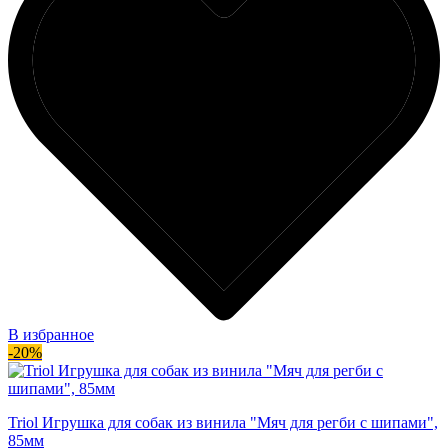
В избранное
-20%
Triol Игрушка для собак из винила "Мяч для регби с шипами",
85мм