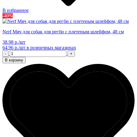
В избранное
-40%
Nerf Мяч для собак для регби с плетеным шлейфом, 48 см
38.98 р./шт
64.96 р./шт
в розничных магазинах
-
+
В корзину