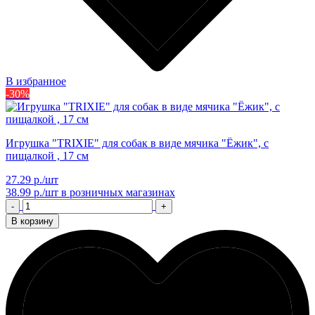
В избранное
-30%
Игрушка "TRIXIE" для собак в виде мячика "Ёжик", с
пищалкой , 17 см
27.29 р./шт
38.99 р./шт
в розничных магазинах
-
+
В корзину