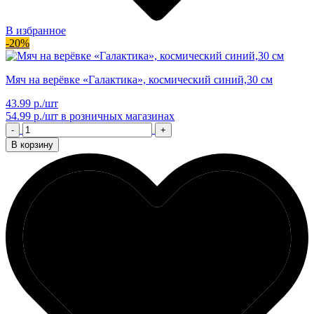
В избранное
-20%
Мяч на верёвке «Галактика», космический синий,30 см
43.99 р./шт
54.99 р./шт
в розничных магазинах
-
+
В корзину