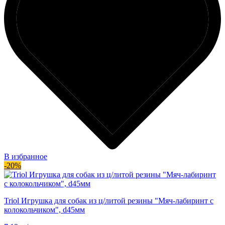
В избранное
-20%
Triol Игрушка для собак из ц/литой резины "Мяч-лабиринт с
колокольчиком", d45мм