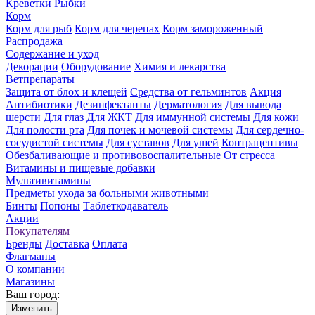
Креветки
Рыбки
Корм
Корм для рыб
Корм для черепах
Корм замороженный
Распродажа
Содержание и уход
Декорации
Оборудование
Химия и лекарства
Ветпрепараты
Защита от блох и клещей
Средства от гельминтов
Акция
Антибиотики
Дезинфектанты
Дерматология
Для вывода
шерсти
Для глаз
Для ЖКТ
Для иммунной системы
Для кожи
Для полости рта
Для почек и мочевой системы
Для сердечно-
сосудистой системы
Для суставов
Для ушей
Контрацептивы
Обезбаливающие и противовоспалительные
От стресса
Витамины и пищевые добавки
Мультивитамины
Предметы ухода за больными животными
Бинты
Попоны
Таблеткодаватель
Акции
Покупателям
Бренды
Доставка
Оплата
Флагманы
О компании
Магазины
Ваш город:
Изменить