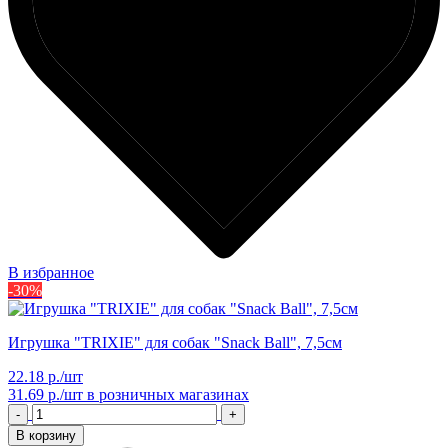
В избранное
-30%
Игрушка "TRIXIE" для собак "Snack Ball", 7,5см
22.18 р./шт
31.69 р./шт
в розничных магазинах
-
+
В корзину