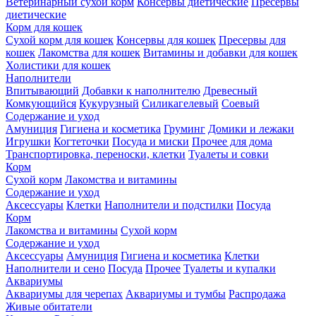
Ветеринарный сухой корм
Консервы диетические
Пресервы
диетические
Корм для кошек
Сухой корм для кошек
Консервы для кошек
Пресервы для
кошек
Лакомства для кошек
Витамины и добавки для кошек
Холистики для кошек
Наполнители
Впитывающий
Добавки к наполнителю
Древесный
Комкующийся
Кукурузный
Силикагелевый
Соевый
Содержание и уход
Амуниция
Гигиена и косметика
Груминг
Домики и лежаки
Игрушки
Когтеточки
Посуда и миски
Прочее для дома
Транспортировка, переноски, клетки
Туалеты и совки
Корм
Сухой корм
Лакомства и витамины
Содержание и уход
Аксессуары
Клетки
Наполнители и подстилки
Посуда
Корм
Лакомства и витамины
Сухой корм
Содержание и уход
Аксессуары
Амуниция
Гигиена и косметика
Клетки
Наполнители и сено
Посуда
Прочее
Туалеты и купалки
Аквариумы
Аквариумы для черепах
Аквариумы и тумбы
Распродажа
Живые обитатели