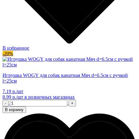
В избранное
-20%
Игрушка WOGY для собак канатная Мяч d=6.5см с ручкой
l=25см
7.19 р./шт
8.99 р./шт
в розничных магазинах
-
+
В корзину