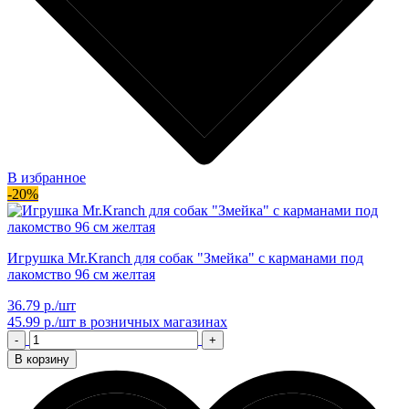
В избранное
-20%
Игрушка Mr.Kranch для собак "Змейка" с карманами под
лакомство 96 см желтая
36.79 р./шт
45.99 р./шт
в розничных магазинах
-
+
В корзину