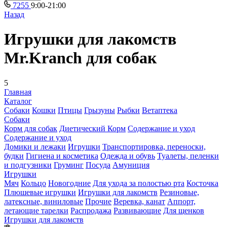
7255
9:00-21:00
Назад
Игрушки для лакомств
Mr.Kranch для собак
5
Главная
Каталог
Собаки
Кошки
Птицы
Грызуны
Рыбки
Ветаптека
Собаки
Корм для собак
Диетический Корм
Содержание и уход
Содержание и уход
Домики и лежаки
Игрушки
Транспортировка, переноски,
будки
Гигиена и косметика
Одежда и обувь
Туалеты, пеленки
и подгузники
Груминг
Посуда
Амуниция
Игрушки
Мяч
Кольцо
Новогодние
Для ухода за полостью рта
Косточка
Плюшевые игрушки
Игрушки для лакомств
Резиновые,
латексные, виниловые
Прочие
Веревка, канат
Аппорт,
летающие тарелки
Распродажа
Развивающие
Для щенков
Игрушки для лакомств