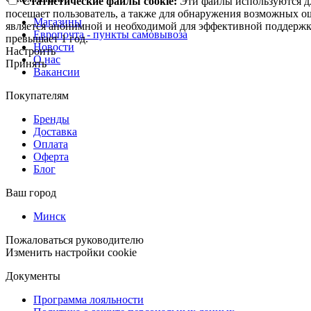
Статистические файлы cookie:
Эти файлы используются дл
посещает пользователь, а также для обнаружения возможных о
Магазины
является анонимной и необходимой для эффективной поддержки
Европочта - пункты самовывоза
превышает 1 год.
Новости
Настроить
О нас
Принять
Вакансии
Покупателям
Бренды
Доставка
Оплата
Оферта
Блог
Ваш город
Минск
Пожаловаться руководителю
Изменить настройки cookie
Документы
Программа лояльности