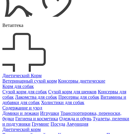
Ветаптека
Диетический Корм
Ветеринарный сухой корм
Консервы диетические
Корм для собак
Сухой корм для собак
Сухой корм для щенков
Консервы для
собак
Лакомства для собак
Пресервы для собак
Витамины и
добавки для собак
Холистики для собак
Содержание и уход
Домики и лежаки
Игрушки
Транспортировка, переноски,
будки
Гигиена и косметика
Одежда и обувь
Туалеты, пеленки
и подгузники
Груминг
Посуда
Амуниция
Диетический корм