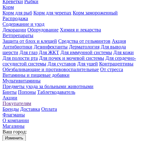
Креветки
Рыбки
Корм
Корм для рыб
Корм для черепах
Корм замороженный
Распродажа
Содержание и уход
Декорации
Оборудование
Химия и лекарства
Ветпрепараты
Защита от блох и клещей
Средства от гельминтов
Акция
Антибиотики
Дезинфектанты
Дерматология
Для вывода
шерсти
Для глаз
Для ЖКТ
Для иммунной системы
Для кожи
Для полости рта
Для почек и мочевой системы
Для сердечно-
сосудистой системы
Для суставов
Для ушей
Контрацептивы
Обезбаливающие и противовоспалительные
От стресса
Витамины и пищевые добавки
Мультивитамины
Предметы ухода за больными животными
Бинты
Попоны
Таблеткодаватель
Акции
Покупателям
Бренды
Доставка
Оплата
Флагманы
О компании
Магазины
Ваш город:
Изменить