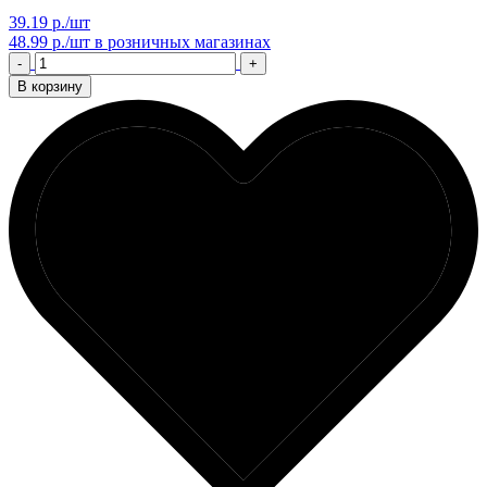
39.19 р./шт
48.99 р./шт
в розничных магазинах
-
+
В корзину