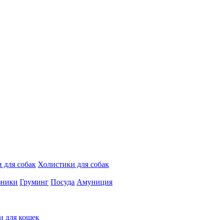
 для собак
Холистики для собак
зники
Груминг
Посуда
Амуниция
и для кошек