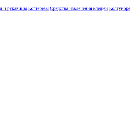
и и рукавицы
Когтерезы
Средства извлечения клещей
Колтунор