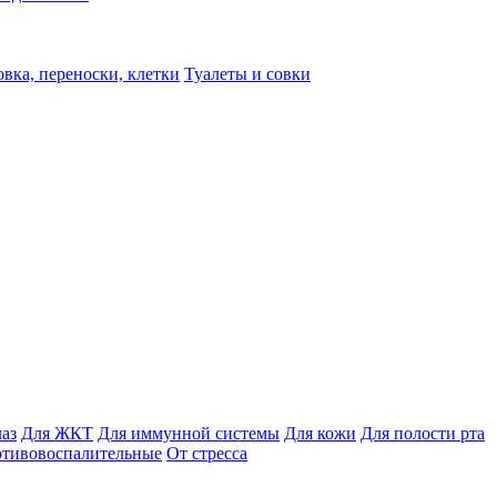
вка, переноски, клетки
Туалеты и совки
лаз
Для ЖКТ
Для иммунной системы
Для кожи
Для полости рта
отивовоспалительные
От стресса