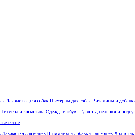
бак
Лакомства для собак
Пресервы для собак
Витамины и добавки
и
Гигиена и косметика
Одежда и обувь
Туалеты, пеленки и подгу
етические
к
Лакомства для кошек
Витамины и добавки для кошек
Холистик