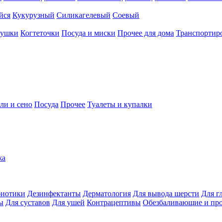
йся
Кукурузный
Силикагелевый
Соевый
рушки
Когтеточки
Посуда и миски
Прочее для дома
Транспортиро
ли и сено
Посуда
Прочее
Туалеты и купалки
жа
иотики
Дезинфектанты
Дерматология
Для вывода шерсти
Для г
ы
Для суставов
Для ушей
Контрацептивы
Обезбаливающие и пр