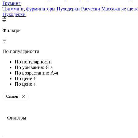
Груминг
Тримминг, фурминаторы
Пуходерки
Расчески
Массажные щетк
Пуходерки
Фильтры
По популярности
По популярности
По убыванию Я-а
По возрастанию А-я
По цене ↑
По цене ↓
Camon
Фильтры