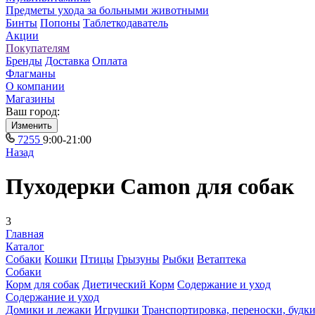
Предметы ухода за больными животными
Бинты
Попоны
Таблеткодаватель
Акции
Покупателям
Бренды
Доставка
Оплата
Флагманы
О компании
Магазины
Ваш город:
Изменить
7255
9:00-21:00
Назад
Пуходерки Camon для собак
3
Главная
Каталог
Собаки
Кошки
Птицы
Грызуны
Рыбки
Ветаптека
Собаки
Корм для собак
Диетический Корм
Содержание и уход
Содержание и уход
Домики и лежаки
Игрушки
Транспортировка, переноски, будк