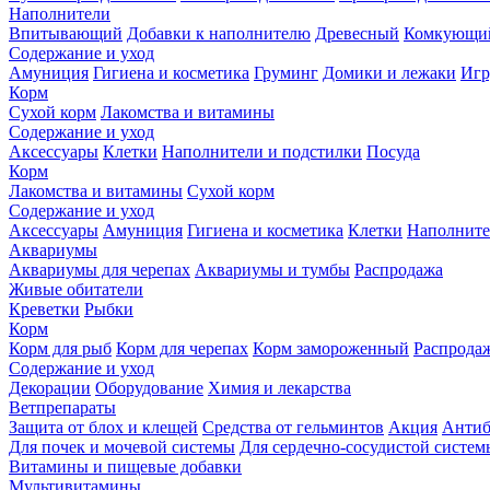
Наполнители
Впитывающий
Добавки к наполнителю
Древесный
Комкующи
Содержание и уход
Амуниция
Гигиена и косметика
Груминг
Домики и лежаки
Иг
Корм
Сухой корм
Лакомства и витамины
Содержание и уход
Аксессуары
Клетки
Наполнители и подстилки
Посуда
Корм
Лакомства и витамины
Сухой корм
Содержание и уход
Аксессуары
Амуниция
Гигиена и косметика
Клетки
Наполните
Аквариумы
Аквариумы для черепах
Аквариумы и тумбы
Распродажа
Живые обитатели
Креветки
Рыбки
Корм
Корм для рыб
Корм для черепах
Корм замороженный
Распрода
Содержание и уход
Декорации
Оборудование
Химия и лекарства
Ветпрепараты
Защита от блох и клещей
Средства от гельминтов
Акция
Антиб
Для почек и мочевой системы
Для сердечно-сосудистой систем
Витамины и пищевые добавки
Мультивитамины