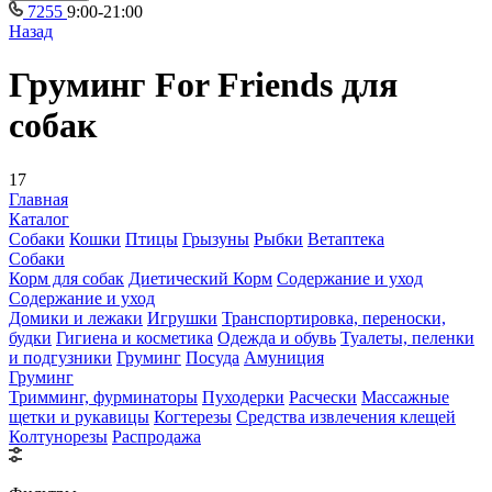
7255
9:00-21:00
Назад
Груминг For Friends для
собак
17
Главная
Каталог
Собаки
Кошки
Птицы
Грызуны
Рыбки
Ветаптека
Собаки
Корм для собак
Диетический Корм
Содержание и уход
Содержание и уход
Домики и лежаки
Игрушки
Транспортировка, переноски,
будки
Гигиена и косметика
Одежда и обувь
Туалеты, пеленки
и подгузники
Груминг
Посуда
Амуниция
Груминг
Тримминг, фурминаторы
Пуходерки
Расчески
Массажные
щетки и рукавицы
Когтерезы
Средства извлечения клещей
Колтунорезы
Распродажа