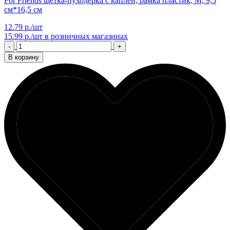
For Friends щетка-пуходерка с каплей, рамка пластик, M, 9,5
см*16,5 см
12.79 р./шт
15.99 р./шт
в розничных магазинах
-
+
В корзину