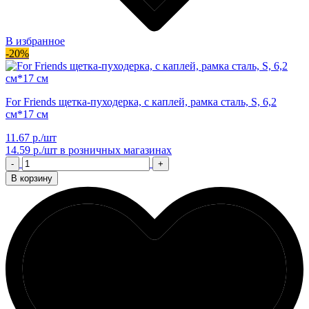
В избранное
-20%
For Friends щетка-пуходерка, с каплей, рамка сталь, S, 6,2
см*17 см
11.67 р./шт
14.59 р./шт
в розничных магазинах
-
+
В корзину