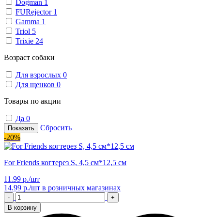
Dogman
1
FURejector
1
Gamma
1
Triol
5
Trixie
24
Возраст собаки
Для взрослых
0
Для щенков
0
Товары по акции
Да
0
Сбросить
Показать
-20%
For Friends когтерез S, 4,5 см*12,5 см
11.99 р./шт
14.99 р./шт
в розничных магазинах
-
+
В корзину