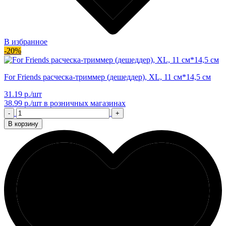
В избранное
-20%
For Friends расческа-триммер (дешеддер), XL, 11 см*14,5 см
31.19 р./шт
38.99 р./шт
в розничных магазинах
-
+
В корзину