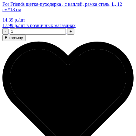
For Friends щетка-пуходерка , с каплей, рамка сталь, L, 12
см*18 см
14.39 р./шт
17.99 р./шт
в розничных магазинах
-
+
В корзину