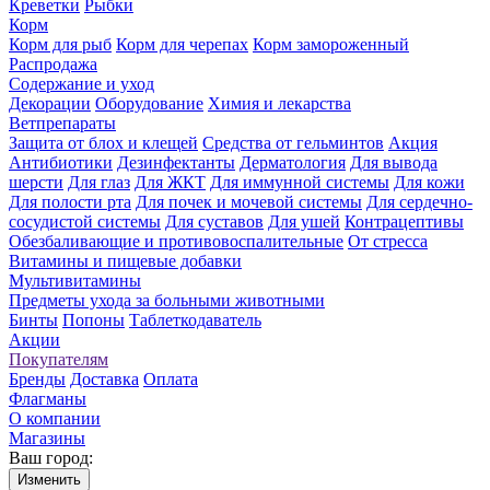
Креветки
Рыбки
Корм
Корм для рыб
Корм для черепах
Корм замороженный
Распродажа
Содержание и уход
Декорации
Оборудование
Химия и лекарства
Ветпрепараты
Защита от блох и клещей
Средства от гельминтов
Акция
Антибиотики
Дезинфектанты
Дерматология
Для вывода
шерсти
Для глаз
Для ЖКТ
Для иммунной системы
Для кожи
Для полости рта
Для почек и мочевой системы
Для сердечно-
сосудистой системы
Для суставов
Для ушей
Контрацептивы
Обезбаливающие и противовоспалительные
От стресса
Витамины и пищевые добавки
Мультивитамины
Предметы ухода за больными животными
Бинты
Попоны
Таблеткодаватель
Акции
Покупателям
Бренды
Доставка
Оплата
Флагманы
О компании
Магазины
Ваш город:
Изменить