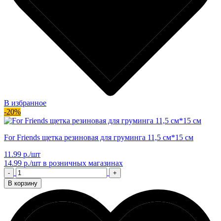
В избранное
-20%
For Friends щетка резиновая для груминга 11,5 см*15 см
11.99 р./шт
14.99 р./шт
в розничных магазинах
-
+
В корзину