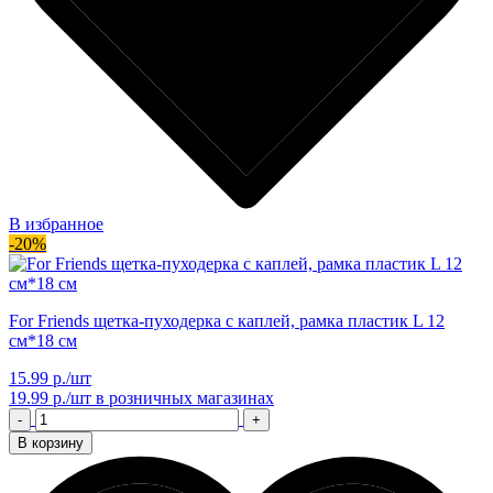
В избранное
-20%
For Friends щетка-пуходерка с каплей, рамка пластик L 12
см*18 см
15.99 р./шт
19.99 р./шт
в розничных магазинах
-
+
В корзину