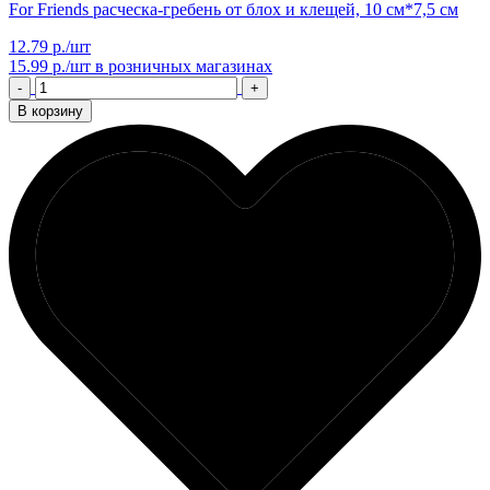
For Friends расческа-гребень от блох и клещей, 10 см*7,5 см
12.79 р./шт
15.99 р./шт
в розничных магазинах
-
+
В корзину