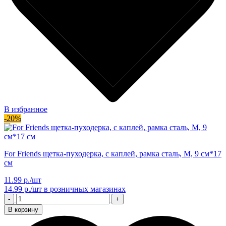
В избранное
-20%
For Friends щетка-пуходерка, с каплей, рамка сталь, M, 9 см*17
см
11.99 р./шт
14.99 р./шт
в розничных магазинах
-
+
В корзину