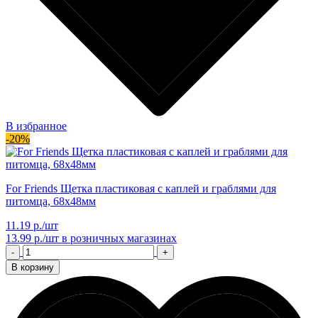
В избранное
-20%
For Friends Щетка пластиковая с каплей и граблями для
питомца, 68х48мм
11.19 р./шт
13.99 р./шт
в розничных магазинах
-
+
В корзину