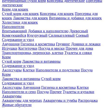
Ветеринарный сухой корм
Консервы диетические
Пресервы
диетические
Корм для кошек
Сухой корм для кошек
Консервы для кошек
Пресервы для
кошек
Лакомства для кошек
Витамины и добавки для кошек
Холистики для кошек
Наполнители
Впитывающий
Добавки к наполнителю
Древесный
Комкующийся
Кукурузный
Силикагелевый
Соевый
Содержание и уход
Амуниция
Гигиена и косметика
Груминг
Домики и лежаки
Игрушки
Когтеточки
Посуда и миски
Прочее для дома
Транспортировка, переноски, клетки
Туалеты и совки
Корм
Сухой корм
Лакомства и витамины
Содержание и уход
Аксессуары
Клетки
Наполнители и подстилки
Посуда
Корм
Лакомства и витамины
Сухой корм
Содержание и уход
Аксессуары
Амуниция
Гигиена и косметика
Клетки
Наполнители и сено
Посуда
Прочее
Туалеты и купалки
Аквариумы
Аквариумы для черепах
Аквариумы и тумбы
Распродажа
Живые обитатели