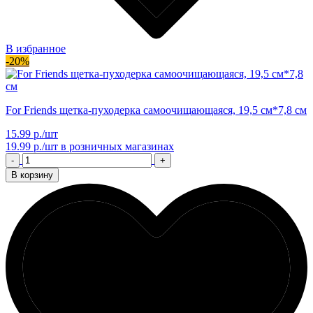
В избранное
-20%
For Friends щетка-пуходерка самоочищающаяся, 19,5 см*7,8 см
15.99 р./шт
19.99 р./шт
в розничных магазинах
-
+
В корзину