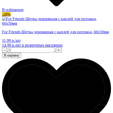
В избранное
-20%
For Friends Щетка деревянная с каплей для питомца, 60х50мм
11.99 р./шт
14.99 р./шт
в розничных магазинах
-
+
В корзину