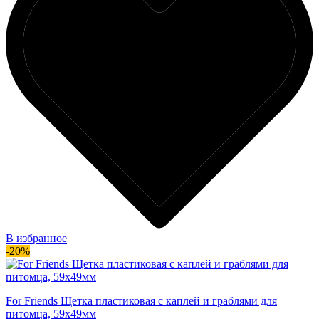
В избранное
-20%
For Friends Щетка пластиковая с каплей и граблями для
питомца, 59х49мм