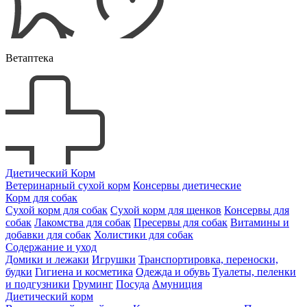
Ветаптека
Диетический Корм
Ветеринарный сухой корм
Консервы диетические
Корм для собак
Сухой корм для собак
Сухой корм для щенков
Консервы для
собак
Лакомства для собак
Пресервы для собак
Витамины и
добавки для собак
Холистики для собак
Содержание и уход
Домики и лежаки
Игрушки
Транспортировка, переноски,
будки
Гигиена и косметика
Одежда и обувь
Туалеты, пеленки
и подгузники
Груминг
Посуда
Амуниция
Диетический корм