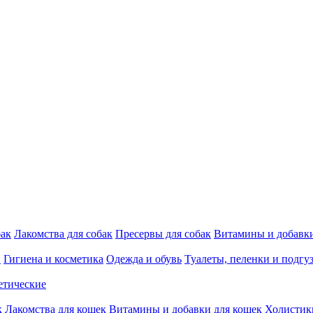
бак
Лакомства для собак
Пресервы для собак
Витамины и добавки
и
Гигиена и косметика
Одежда и обувь
Туалеты, пеленки и подгу
етические
к
Лакомства для кошек
Витамины и добавки для кошек
Холистик