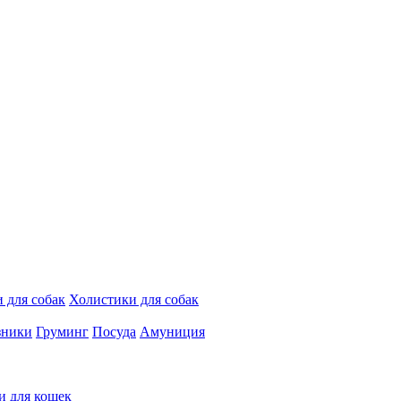
 для собак
Холистики для собак
зники
Груминг
Посуда
Амуниция
и для кошек