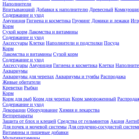
Наполнители
Впитывающий
Добавки к наполнителю
Древесный
Комкующи
Содержание и уход
Амуниция
Гигиена и косметика
Груминг
Домики и лежаки
Иг
Корм
Сухой корм
Лакомства и витамины
Содержание и уход
Аксессуары
Клетки
Наполнители и подстилки
Посуда
Корм
Лакомства и витамины
Сухой корм
Содержание и уход
Аксессуары
Амуниция
Гигиена и косметика
Клетки
Наполните
Аквариумы
Аквариумы для черепах
Аквариумы и тумбы
Распродажа
Живые обитатели
Креветки
Рыбки
Корм
Корм для рыб
Корм для черепах
Корм замороженный
Распрода
Содержание и уход
Декорации
Оборудование
Химия и лекарства
Ветпрепараты
Защита от блох и клещей
Средства от гельминтов
Акция
Антиб
Для почек и мочевой системы
Для сердечно-сосудистой систем
Витамины и пищевые добавки
Мультивитамины