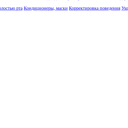
олостью рта
Кондиционеры, маски
Корректировка поведения
Ухо