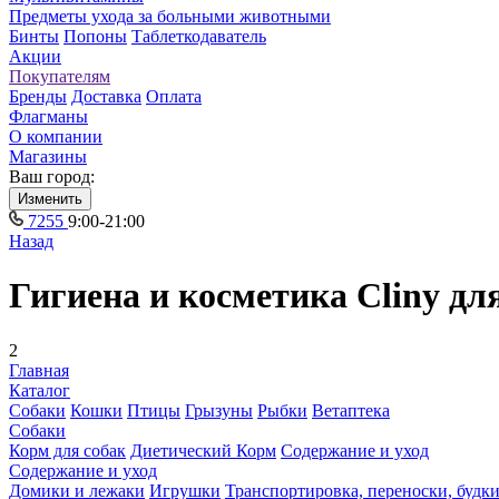
Предметы ухода за больными животными
Бинты
Попоны
Таблеткодаватель
Акции
Покупателям
Бренды
Доставка
Оплата
Флагманы
О компании
Магазины
Ваш город:
Изменить
7255
9:00-21:00
Назад
Гигиена и косметика Cliny дл
2
Главная
Каталог
Собаки
Кошки
Птицы
Грызуны
Рыбки
Ветаптека
Собаки
Корм для собак
Диетический Корм
Содержание и уход
Содержание и уход
Домики и лежаки
Игрушки
Транспортировка, переноски, будк