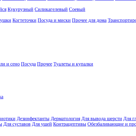
йся
Кукурузный
Силикагелевый
Соевый
рушки
Когтеточки
Посуда и миски
Прочее для дома
Транспортиро
ли и сено
Посуда
Прочее
Туалеты и купалки
жа
иотики
Дезинфектанты
Дерматология
Для вывода шерсти
Для г
ы
Для суставов
Для ушей
Контрацептивы
Обезбаливающие и пр