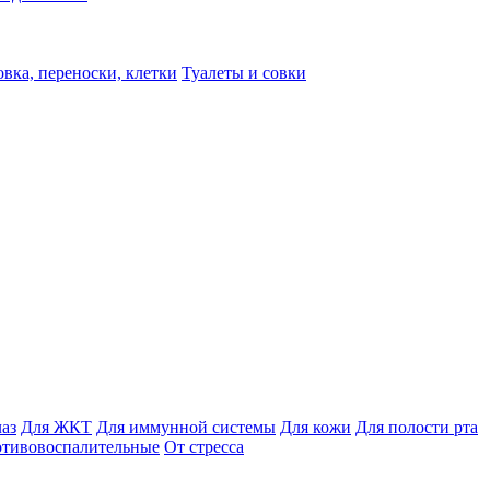
вка, переноски, клетки
Туалеты и совки
лаз
Для ЖКТ
Для иммунной системы
Для кожи
Для полости рта
отивовоспалительные
От стресса