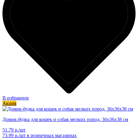
В избранное
Акция
Домик-будка для кошек и собак мелких пород, 36х36х38 см
51.79 р./шт
73.99 р./шт
в розничных магазинах