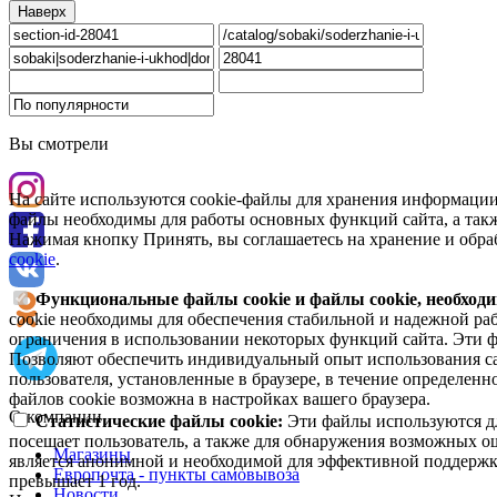
Наверх
Вы смотрели
На сайте используются cookie-файлы для хранения информации
файлы необходимы для работы основных функций сайта, а такж
Нажимая кнопку Принять, вы соглашаетесь на хранение и обра
cookie
.
Функциональные файлы cookie и файлы cookie, необходи
cookie необходимы для обеспечения стабильной и надежной раб
ограничения в использовании некоторых функций сайта. Эти ф
Позволяют обеспечить индивидуальный опыт использования са
пользователя, установленные в браузере, в течение определен
файлов cookie возможна в настройках вашего браузера.
О компании
Статистические файлы cookie:
Эти файлы используются дл
посещает пользователь, а также для обнаружения возможных о
Магазины
является анонимной и необходимой для эффективной поддержки
Европочта - пункты самовывоза
превышает 1 год.
Новости