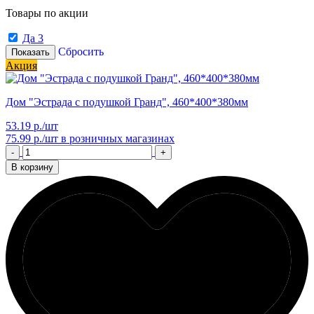
Товары по акции
Да
3
Сбросить
Показать
Акция
Дом "Эстрада с подушкой Гранд", 460*400*380мм
53.19 р./шт
75.99 р./шт
в розничных магазинах
-
+
В корзину