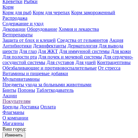
Креветки
Рыбки
Корм
Корм для рыб
Корм для черепах
Корм замороженный
Распродажа
Содержание и уход
Декорации
Оборудование
Химия и лекарства
Ветпрепараты
Защита от блох и клещей
Средства от гельминтов
Акция
Антибиотики
Дезинфектанты
Дерматология
Для вывода
шерсти
Для глаз
Для ЖКТ
Для иммунной системы
Для кожи
Для полости рта
Для почек и мочевой системы
Для сердечно-
сосудистой системы
Для суставов
Для ушей
Контрацептивы
Обезбаливающие и противовоспалительные
От стресса
Витамины и пищевые добавки
Мультивитамины
Предметы ухода за больными животными
Бинты
Попоны
Таблеткодаватель
Акции
Покупателям
Бренды
Доставка
Оплата
Флагманы
О компании
Магазины
Ваш город:
Изменить