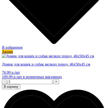
В избранное
Акция
Домик для кошек и собак мелких пород, 46х50х45 см
76.99 р./шт
109.99 р./шт
в розничных магазинах
-
+
В корзину