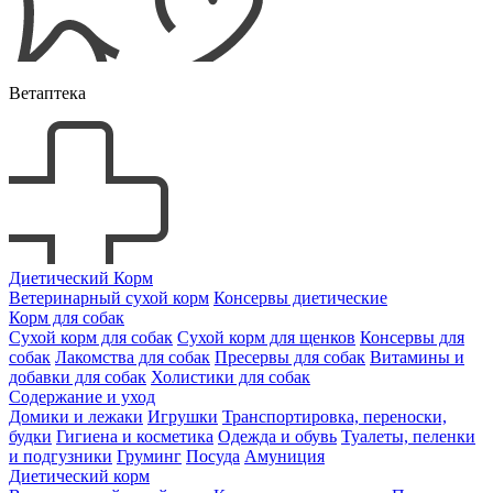
Ветаптека
Диетический Корм
Ветеринарный сухой корм
Консервы диетические
Корм для собак
Сухой корм для собак
Сухой корм для щенков
Консервы для
собак
Лакомства для собак
Пресервы для собак
Витамины и
добавки для собак
Холистики для собак
Содержание и уход
Домики и лежаки
Игрушки
Транспортировка, переноски,
будки
Гигиена и косметика
Одежда и обувь
Туалеты, пеленки
и подгузники
Груминг
Посуда
Амуниция
Диетический корм