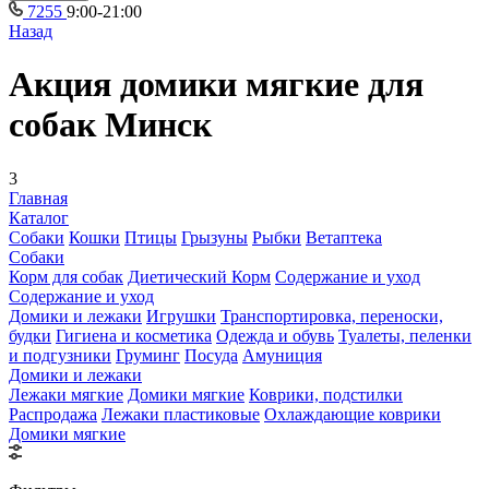
7255
9:00-21:00
Назад
Акция домики мягкие для
собак Минск
3
Главная
Каталог
Собаки
Кошки
Птицы
Грызуны
Рыбки
Ветаптека
Собаки
Корм для собак
Диетический Корм
Содержание и уход
Содержание и уход
Домики и лежаки
Игрушки
Транспортировка, переноски,
будки
Гигиена и косметика
Одежда и обувь
Туалеты, пеленки
и подгузники
Груминг
Посуда
Амуниция
Домики и лежаки
Лежаки мягкие
Домики мягкие
Коврики, подстилки
Распродажа
Лежаки пластиковые
Охлаждающие коврики
Домики мягкие