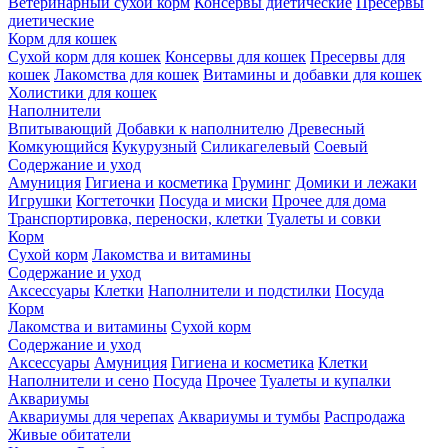
Ветеринарный сухой корм
Консервы диетические
Пресервы
диетические
Корм для кошек
Сухой корм для кошек
Консервы для кошек
Пресервы для
кошек
Лакомства для кошек
Витамины и добавки для кошек
Холистики для кошек
Наполнители
Впитывающий
Добавки к наполнителю
Древесный
Комкующийся
Кукурузный
Силикагелевый
Соевый
Содержание и уход
Амуниция
Гигиена и косметика
Груминг
Домики и лежаки
Игрушки
Когтеточки
Посуда и миски
Прочее для дома
Транспортировка, переноски, клетки
Туалеты и совки
Корм
Сухой корм
Лакомства и витамины
Содержание и уход
Аксессуары
Клетки
Наполнители и подстилки
Посуда
Корм
Лакомства и витамины
Сухой корм
Содержание и уход
Аксессуары
Амуниция
Гигиена и косметика
Клетки
Наполнители и сено
Посуда
Прочее
Туалеты и купалки
Аквариумы
Аквариумы для черепах
Аквариумы и тумбы
Распродажа
Живые обитатели