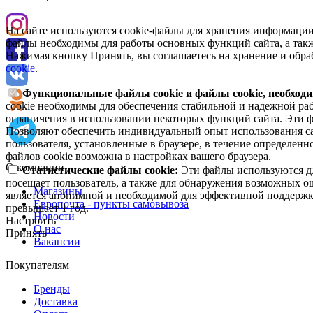
На сайте используются cookie-файлы для хранения информации
файлы необходимы для работы основных функций сайта, а такж
Нажимая кнопку Принять, вы соглашаетесь на хранение и обра
cookie
.
Функциональные файлы cookie и файлы cookie, необходи
cookie необходимы для обеспечения стабильной и надежной раб
ограничения в использовании некоторых функций сайта. Эти ф
Позволяют обеспечить индивидуальный опыт использования са
пользователя, установленные в браузере, в течение определен
файлов cookie возможна в настройках вашего браузера.
О компании
Статистические файлы cookie:
Эти файлы используются дл
посещает пользователь, а также для обнаружения возможных о
Магазины
является анонимной и необходимой для эффективной поддержки
Европочта - пункты самовывоза
превышает 1 год.
Новости
Настроить
О нас
Принять
Вакансии
Покупателям
Бренды
Доставка