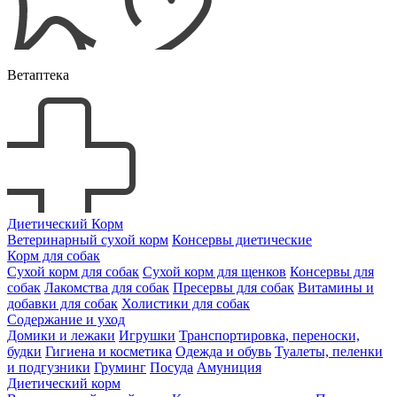
Ветаптека
Диетический Корм
Ветеринарный сухой корм
Консервы диетические
Корм для собак
Сухой корм для собак
Сухой корм для щенков
Консервы для
собак
Лакомства для собак
Пресервы для собак
Витамины и
добавки для собак
Холистики для собак
Содержание и уход
Домики и лежаки
Игрушки
Транспортировка, переноски,
будки
Гигиена и косметика
Одежда и обувь
Туалеты, пеленки
и подгузники
Груминг
Посуда
Амуниция
Диетический корм