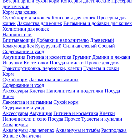
Ветеринарный сухой корм
Консервы диетические
Пресервы
диетические
Корм для кошек
Сухой корм для кошек
Консервы для кошек
Пресервы для
кошек
Лакомства для кошек
Витамины и добавки для кошек
Холистики для кошек
Наполнители
Впитывающий
Добавки к наполнителю
Древесный
Комкующийся
Кукурузный
Силикагелевый
Соевый
Содержание и уход
Амуниция
Гигиена и косметика
Груминг
Домики и лежаки
Игрушки
Когтеточки
Посуда и миски
Прочее для дома
Транспортировка, переноски, клетки
Туалеты и совки
Корм
Сухой корм
Лакомства и витамины
Содержание и уход
Аксессуары
Клетки
Наполнители и подстилки
Посуда
Корм
Лакомства и витамины
Сухой корм
Содержание и уход
Аксессуары
Амуниция
Гигиена и косметика
Клетки
Наполнители и сено
Посуда
Прочее
Туалеты и купалки
Аквариумы
Аквариумы для черепах
Аквариумы и тумбы
Распродажа
Живые обитатели