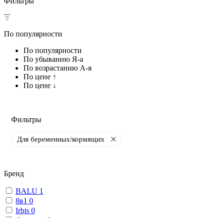
Фильтры
По популярности
По популярности
По убыванию Я-а
По возрастанию А-я
По цене ↑
По цене ↓
Фильтры
Для беременных/кормящих
Бренд
BALU
1
8в1
0
Irbis
0