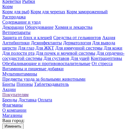
Креветки
Рыбки
Корм
Корм для рыб
Корм для черепах
Корм замороженный
Распродажа
Содержание и уход
Декорации
Оборудование
Химия и лекарства
Ветпрепараты
Защита от блох и клещей
Средства от гельминтов
Акция
Антибиотики
Дезинфектанты
Дерматология
Для вывода
шерсти
Для глаз
Для ЖКТ
Для иммунной системы
Для кожи
Для полости рта
Для почек и мочевой системы
Для сердечно-
сосудистой системы
Для суставов
Для ушей
Контрацептивы
Обезбаливающие и противовоспалительные
От стресса
Витамины и пищевые добавки
Мультивитамины
Предметы ухода за больными животными
Бинты
Попоны
Таблеткодаватель
Акции
Покупателям
Бренды
Доставка
Оплата
Флагманы
О компании
Магазины
Ваш город:
Изменить