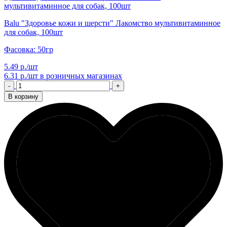
Balu "Здоровье кожи и шерсти" Лакомство мультивитаминное
для собак, 100шт
Фасовка: 50гр
5.49 р./шт
6.31 р./шт
в розничных магазинах
-
+
В корзину