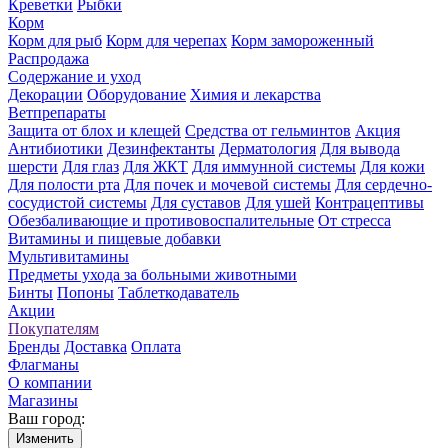
Креветки
Рыбки
Корм
Корм для рыб
Корм для черепах
Корм замороженный
Распродажа
Содержание и уход
Декорации
Оборудование
Химия и лекарства
Ветпрепараты
Защита от блох и клещей
Средства от гельминтов
Акция
Антибиотики
Дезинфектанты
Дерматология
Для вывода
шерсти
Для глаз
Для ЖКТ
Для иммунной системы
Для кожи
Для полости рта
Для почек и мочевой системы
Для сердечно-
сосудистой системы
Для суставов
Для ушей
Контрацептивы
Обезбаливающие и противовоспалительные
От стресса
Витамины и пищевые добавки
Мультивитамины
Предметы ухода за больными животными
Бинты
Попоны
Таблеткодаватель
Акции
Покупателям
Бренды
Доставка
Оплата
Флагманы
О компании
Магазины
Ваш город:
Изменить