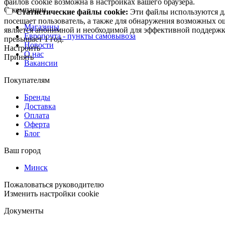
файлов cookie возможна в настройках вашего браузера.
О компании
Статистические файлы cookie:
Эти файлы используются дл
посещает пользователь, а также для обнаружения возможных о
Магазины
является анонимной и необходимой для эффективной поддержки
Европочта - пункты самовывоза
превышает 1 год.
Новости
Настроить
О нас
Принять
Вакансии
Покупателям
Бренды
Доставка
Оплата
Оферта
Блог
Ваш город
Минск
Пожаловаться руководителю
Изменить настройки cookie
Документы