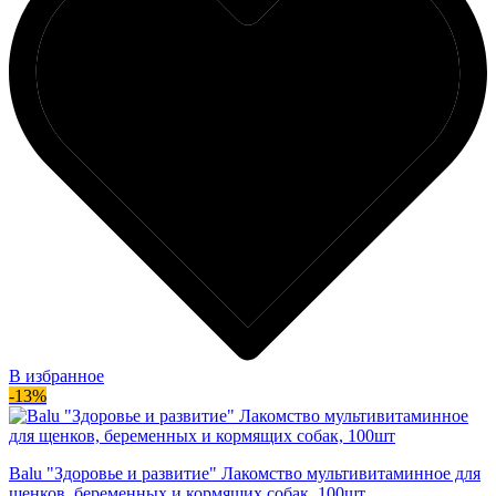
В избранное
-13%
Balu "Здоровье и развитие" Лакомство мультивитаминное для
щенков, беременных и кормящих собак, 100шт