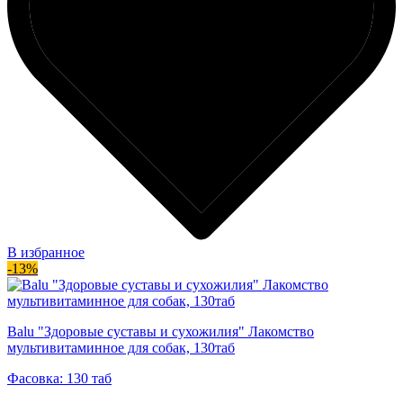
В избранное
-13%
Balu "Здоровые суставы и сухожилия" Лакомство
мультивитаминное для собак, 130таб
Фасовка: 130 таб