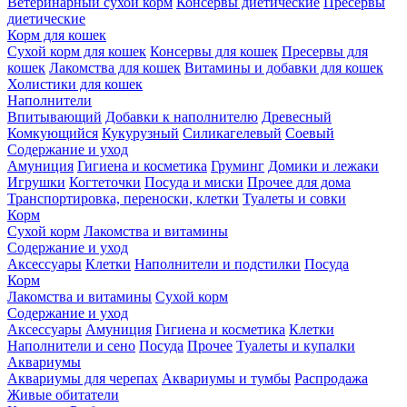
Ветеринарный сухой корм
Консервы диетические
Пресервы
диетические
Корм для кошек
Сухой корм для кошек
Консервы для кошек
Пресервы для
кошек
Лакомства для кошек
Витамины и добавки для кошек
Холистики для кошек
Наполнители
Впитывающий
Добавки к наполнителю
Древесный
Комкующийся
Кукурузный
Силикагелевый
Соевый
Содержание и уход
Амуниция
Гигиена и косметика
Груминг
Домики и лежаки
Игрушки
Когтеточки
Посуда и миски
Прочее для дома
Транспортировка, переноски, клетки
Туалеты и совки
Корм
Сухой корм
Лакомства и витамины
Содержание и уход
Аксессуары
Клетки
Наполнители и подстилки
Посуда
Корм
Лакомства и витамины
Сухой корм
Содержание и уход
Аксессуары
Амуниция
Гигиена и косметика
Клетки
Наполнители и сено
Посуда
Прочее
Туалеты и купалки
Аквариумы
Аквариумы для черепах
Аквариумы и тумбы
Распродажа
Живые обитатели