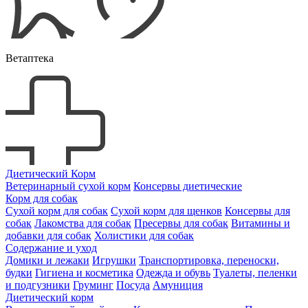
Ветаптека
Диетический Корм
Ветеринарный сухой корм
Консервы диетические
Корм для собак
Сухой корм для собак
Сухой корм для щенков
Консервы для
собак
Лакомства для собак
Пресервы для собак
Витамины и
добавки для собак
Холистики для собак
Содержание и уход
Домики и лежаки
Игрушки
Транспортировка, переноски,
будки
Гигиена и косметика
Одежда и обувь
Туалеты, пеленки
и подгузники
Груминг
Посуда
Амуниция
Диетический корм