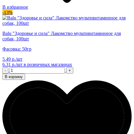
В избранное
-13%
Balu "Здоровье и сила" Лакомство мультивитаминное для
собак, 100шт
Фасовка: 50гр
5.49 р./шт
6.31 р./шт
в розничных магазинах
-
+
В корзину