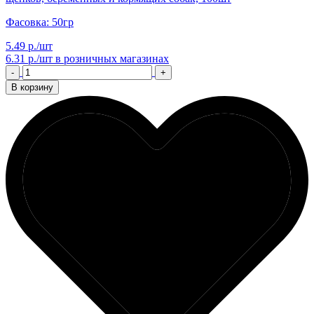
Фасовка: 50гр
5.49 р./шт
6.31 р./шт
в розничных магазинах
-
+
В корзину