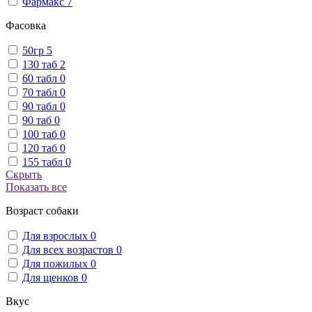
Фармакс
7
Фасовка
50гр
5
130 таб
2
60 табл
0
70 табл
0
90 табл
0
90 таб
0
100 таб
0
120 таб
0
155 табл
0
Скрыть
Показать все
Возраст собаки
Для взрослых
0
Для всех возрастов
0
Для пожилых
0
Для щенков
0
Вкус