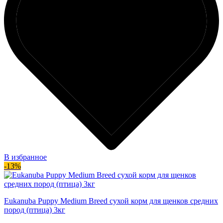
В избранное
-13%
Eukanuba Puppy Medium Breed сухой корм для щенков средних
пород (птица) 3кг