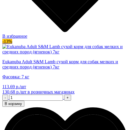
В избранное
-13%
Eukanuba Adult S&M Lamb сухой корм для собак мелких и
средних пород (ягненок) 7кг
Фасовка: 7 кг
113.69 р./шт
130.68 р./шт
в розничных магазинах
-
+
В корзину