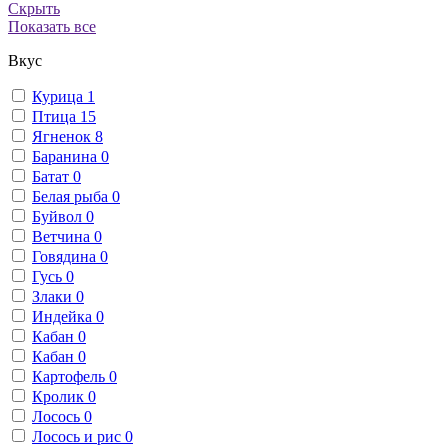
Скрыть
Показать все
Вкус
Курица
1
Птица
15
Ягненок
8
Баранина
0
Батат
0
Белая рыба
0
Буйвол
0
Ветчина
0
Говядина
0
Гусь
0
Злаки
0
Индейка
0
Кабан
0
Кабан
0
Картофель
0
Кролик
0
Лосось
0
Лосось и рис
0