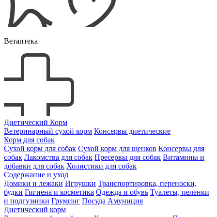
Ветаптека
Диетический Корм
Ветеринарный сухой корм
Консервы диетические
Корм для собак
Сухой корм для собак
Сухой корм для щенков
Консервы для
собак
Лакомства для собак
Пресервы для собак
Витамины и
добавки для собак
Холистики для собак
Содержание и уход
Домики и лежаки
Игрушки
Транспортировка, переноски,
будки
Гигиена и косметика
Одежда и обувь
Туалеты, пеленки
и подгузники
Груминг
Посуда
Амуниция
Диетический корм