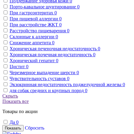
Поддержание здоровья кожи
0
Порто-кавальное шунтирование
0
При гастроэнтеритах
0
При пищевой аллергии
0
При расстройстве ЖКТ
0
Расстройство пищеварения
0
Склонные к аллергии
0
Снижение аппетита
0
Хроническая печеночная недостаточность
0
Хроническая почечная недостаточность
0
Хронический гепатит
0
Цистит
0
Черезмерное выпадение шерсти
0
Чувствительность суставов
0
Экзокринная недостаточность поджелудочной железы
0
для собак средних и крупных пород
0
Скрыть
Показать все
Товары по акции
Да
0
Сбросить
Показать