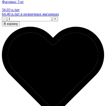
Фасовка: 3 кг
56.03 р./шт
64.40 р./шт
в розничных магазинах
-
+
В корзину