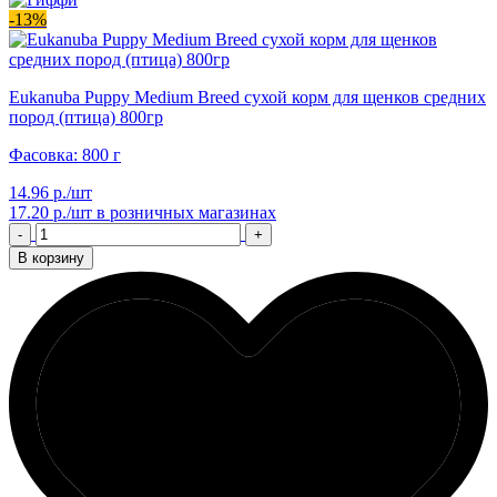
-13%
Eukanuba Puppy Medium Breed сухой корм для щенков средних
пород (птица) 800гр
Фасовка: 800 г
14.96 р./шт
17.20 р./шт
в розничных магазинах
-
+
В корзину