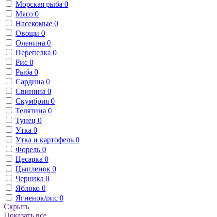
Морская рыба
0
Мясо
0
Насекомые
0
Овощи
0
Оленина
0
Перепелка
0
Рис
0
Рыба
0
Сардина
0
Свинина
0
Скумбрия
0
Телятина
0
Тунец
0
Утка
0
Утка и картофель
0
Форель
0
Цесарка
0
Цыпленок
0
Черника
0
Яблоко
0
Ягненок/рис
0
Скрыть
Показать все