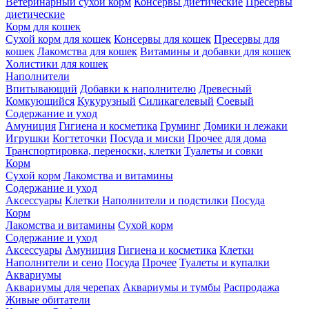
Ветеринарный сухой корм
Консервы диетические
Пресервы
диетические
Корм для кошек
Сухой корм для кошек
Консервы для кошек
Пресервы для
кошек
Лакомства для кошек
Витамины и добавки для кошек
Холистики для кошек
Наполнители
Впитывающий
Добавки к наполнителю
Древесный
Комкующийся
Кукурузный
Силикагелевый
Соевый
Содержание и уход
Амуниция
Гигиена и косметика
Груминг
Домики и лежаки
Игрушки
Когтеточки
Посуда и миски
Прочее для дома
Транспортировка, переноски, клетки
Туалеты и совки
Корм
Сухой корм
Лакомства и витамины
Содержание и уход
Аксессуары
Клетки
Наполнители и подстилки
Посуда
Корм
Лакомства и витамины
Сухой корм
Содержание и уход
Аксессуары
Амуниция
Гигиена и косметика
Клетки
Наполнители и сено
Посуда
Прочее
Туалеты и купалки
Аквариумы
Аквариумы для черепах
Аквариумы и тумбы
Распродажа
Живые обитатели