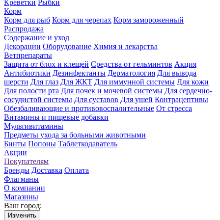
Креветки
Рыбки
Корм
Корм для рыб
Корм для черепах
Корм замороженный
Распродажа
Содержание и уход
Декорации
Оборудование
Химия и лекарства
Ветпрепараты
Защита от блох и клещей
Средства от гельминтов
Акция
Антибиотики
Дезинфектанты
Дерматология
Для вывода
шерсти
Для глаз
Для ЖКТ
Для иммунной системы
Для кожи
Для полости рта
Для почек и мочевой системы
Для сердечно-
сосудистой системы
Для суставов
Для ушей
Контрацептивы
Обезбаливающие и противовоспалительные
От стресса
Витамины и пищевые добавки
Мультивитамины
Предметы ухода за больными животными
Бинты
Попоны
Таблеткодаватель
Акции
Покупателям
Бренды
Доставка
Оплата
Флагманы
О компании
Магазины
Ваш город:
Изменить