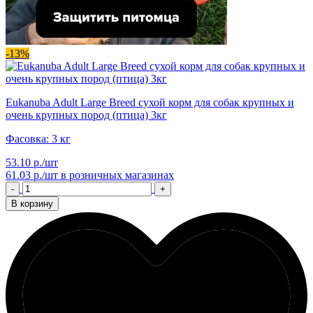
-13%
Eukanuba Adult Large Breed сухой корм для собак крупных и
очень крупных пород (птица) 3кг
Фасовка: 3 кг
53.10 р./шт
61.03 р./шт
в розничных магазинах
-
+
В корзину