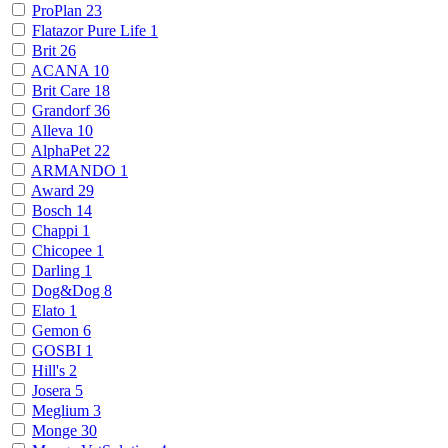
ProPlan
23
Flatazor Pure Life
1
Brit
26
ACANA
10
Brit Care
18
Grandorf
36
Alleva
10
AlphaPet
22
ARMANDO
1
Award
29
Bosch
14
Chappi
1
Chicopee
1
Darling
1
Dog&Dog
8
Elato
1
Gemon
6
GOSBI
1
Hill's
2
Josera
5
Meglium
3
Monge
30