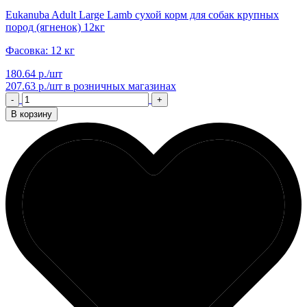
Eukanuba Adult Large Lamb сухой корм для собак крупных
пород (ягненок) 12кг
Фасовка: 12 кг
180.64 р./шт
207.63 р./шт
в розничных магазинах
-
+
В корзину