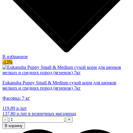
В избранное
-13%
Eukanuba Puppy Small & Medium сухой корм для щенков
мелких и средних пород (ягненок) 7кг
Фасовка: 7 кг
119.89 р./шт
137.80 р./шт
в розничных магазинах
-
+
В корзину