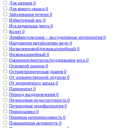
Для щенков
0
Для яркого окраса
0
Заболевания печени
0
Избыточный вес
0
Исключающая диета
0
Колит
0
Лимфангиэктазия – экссудативная энтеропатия
0
Нарушения метаболизма меди
0
Низкозерновой/низкокалорийный
0
Низкокалорийный
0
Ожирение/контроль/поддержание веса
0
Основной рацион
0
Острая/хроническая диарея
0
От злокачественной опухоли
0
От неприятного запаха
0
Панкреатит
0
Период выздоровления
0
Печеночная недостаточность
0
Печеночная энцефалопатия
0
Пироплазмоз
0
Пищевая непереносимость
0
Повышенная активность
0