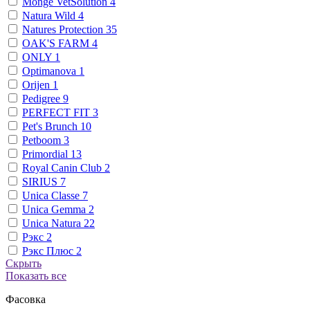
Monge VetSolution
4
Natura Wild
4
Natures Protection
35
OAK'S FARM
4
ONLY
1
Optimanova
1
Orijen
1
Pedigree
9
PERFECT FIT
3
Pet's Brunch
10
Petboom
3
Primordial
13
Royal Canin Club
2
SIRIUS
7
Unica Classe
7
Unica Gemma
2
Unica Natura
22
Рэкс
2
Рэкс Плюс
2
Скрыть
Показать все
Фасовка