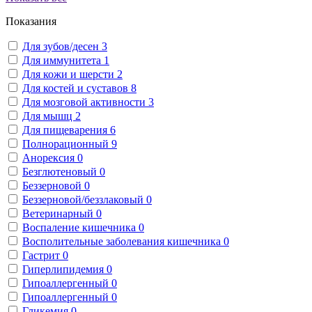
Показания
Для зубов/десен
3
Для иммунитета
1
Для кожи и шерсти
2
Для костей и суставов
8
Для мозговой активности
3
Для мышц
2
Для пищеварения
6
Полнорационный
9
Анорексия
0
Безглютеновый
0
Беззерновой
0
Беззерновой/беззлаковый
0
Ветеринарный
0
Воспаление кишечника
0
Восполительные заболевания кишечника
0
Гастрит
0
Гиперлипидемия
0
Гипоаллергенный
0
Гипоаллергенный
0
Гликемия
0