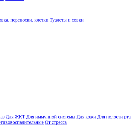
вка, переноски, клетки
Туалеты и совки
лаз
Для ЖКТ
Для иммунной системы
Для кожи
Для полости рта
отивовоспалительные
От стресса