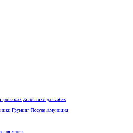
 для собак
Холистики для собак
зники
Груминг
Посуда
Амуниция
и для кошек