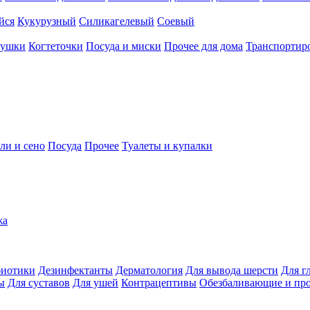
йся
Кукурузный
Силикагелевый
Соевый
рушки
Когтеточки
Посуда и миски
Прочее для дома
Транспортиро
ли и сено
Посуда
Прочее
Туалеты и купалки
жа
иотики
Дезинфектанты
Дерматология
Для вывода шерсти
Для г
ы
Для суставов
Для ушей
Контрацептивы
Обезбаливающие и пр