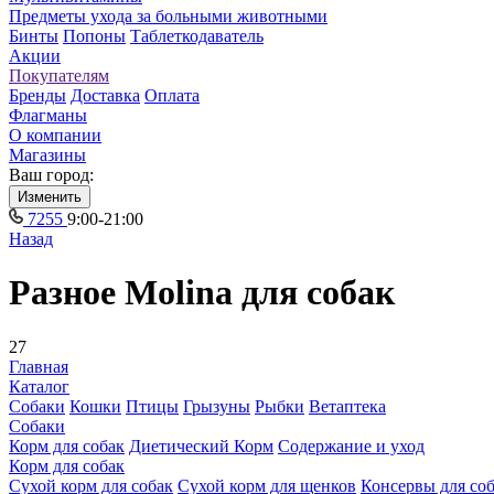
Предметы ухода за больными животными
Бинты
Попоны
Таблеткодаватель
Акции
Покупателям
Бренды
Доставка
Оплата
Флагманы
О компании
Магазины
Ваш город:
Изменить
7255
9:00-21:00
Назад
Разное Molina для собак
27
Главная
Каталог
Собаки
Кошки
Птицы
Грызуны
Рыбки
Ветаптека
Собаки
Корм для собак
Диетический Корм
Содержание и уход
Корм для собак
Сухой корм для собак
Сухой корм для щенков
Консервы для со