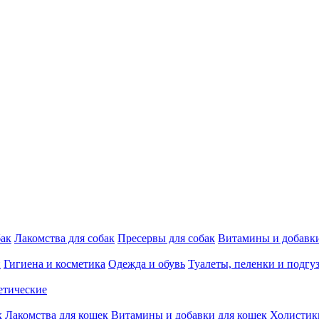
бак
Лакомства для собак
Пресервы для собак
Витамины и добавки
и
Гигиена и косметика
Одежда и обувь
Туалеты, пеленки и подгу
етические
к
Лакомства для кошек
Витамины и добавки для кошек
Холистик