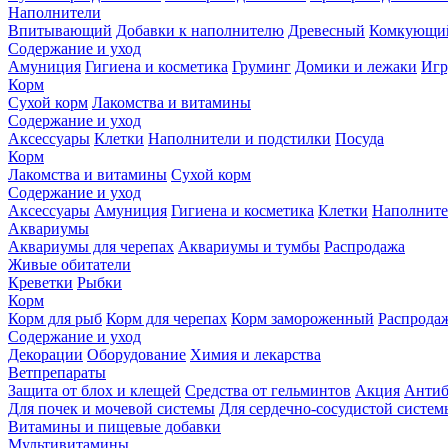
Наполнители
Впитывающий
Добавки к наполнителю
Древесный
Комкующи
Содержание и уход
Амуниция
Гигиена и косметика
Груминг
Домики и лежаки
Иг
Корм
Сухой корм
Лакомства и витамины
Содержание и уход
Аксессуары
Клетки
Наполнители и подстилки
Посуда
Корм
Лакомства и витамины
Сухой корм
Содержание и уход
Аксессуары
Амуниция
Гигиена и косметика
Клетки
Наполните
Аквариумы
Аквариумы для черепах
Аквариумы и тумбы
Распродажа
Живые обитатели
Креветки
Рыбки
Корм
Корм для рыб
Корм для черепах
Корм замороженный
Распрода
Содержание и уход
Декорации
Оборудование
Химия и лекарства
Ветпрепараты
Защита от блох и клещей
Средства от гельминтов
Акция
Антиб
Для почек и мочевой системы
Для сердечно-сосудистой систем
Витамины и пищевые добавки
Мультивитамины