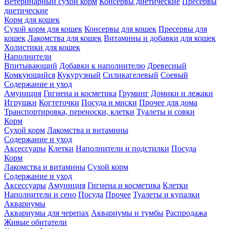
Ветеринарный сухой корм
Консервы диетические
Пресервы
диетические
Корм для кошек
Сухой корм для кошек
Консервы для кошек
Пресервы для
кошек
Лакомства для кошек
Витамины и добавки для кошек
Холистики для кошек
Наполнители
Впитывающий
Добавки к наполнителю
Древесный
Комкующийся
Кукурузный
Силикагелевый
Соевый
Содержание и уход
Амуниция
Гигиена и косметика
Груминг
Домики и лежаки
Игрушки
Когтеточки
Посуда и миски
Прочее для дома
Транспортировка, переноски, клетки
Туалеты и совки
Корм
Сухой корм
Лакомства и витамины
Содержание и уход
Аксессуары
Клетки
Наполнители и подстилки
Посуда
Корм
Лакомства и витамины
Сухой корм
Содержание и уход
Аксессуары
Амуниция
Гигиена и косметика
Клетки
Наполнители и сено
Посуда
Прочее
Туалеты и купалки
Аквариумы
Аквариумы для черепах
Аквариумы и тумбы
Распродажа
Живые обитатели