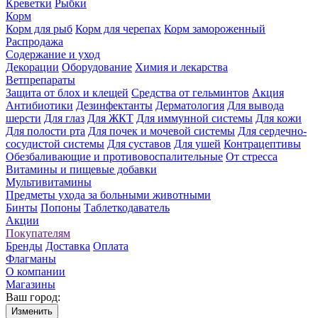
Креветки
Рыбки
Корм
Корм для рыб
Корм для черепах
Корм замороженный
Распродажа
Содержание и уход
Декорации
Оборудование
Химия и лекарства
Ветпрепараты
Защита от блох и клещей
Средства от гельминтов
Акция
Антибиотики
Дезинфектанты
Дерматология
Для вывода
шерсти
Для глаз
Для ЖКТ
Для иммунной системы
Для кожи
Для полости рта
Для почек и мочевой системы
Для сердечно-
сосудистой системы
Для суставов
Для ушей
Контрацептивы
Обезбаливающие и противовоспалительные
От стресса
Витамины и пищевые добавки
Мультивитамины
Предметы ухода за больными животными
Бинты
Попоны
Таблеткодаватель
Акции
Покупателям
Бренды
Доставка
Оплата
Флагманы
О компании
Магазины
Ваш город:
Изменить