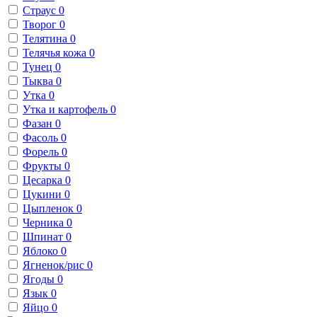
Страус
0
Творог
0
Телятина
0
Телячья кожа
0
Тунец
0
Тыква
0
Утка
0
Утка и картофель
0
Фазан
0
Фасоль
0
Форель
0
Фрукты
0
Цесарка
0
Цукини
0
Цыпленок
0
Черника
0
Шпинат
0
Яблоко
0
Ягненок/рис
0
Ягоды
0
Язык
0
Яйцо
0