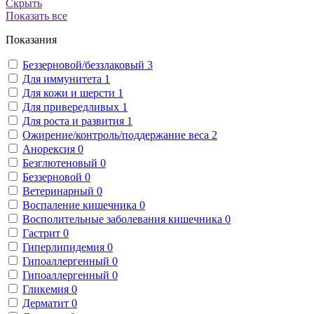
Скрыть
Показать все
Показания
Беззерновой/беззлаковый
3
Для иммунитета
1
Для кожи и шерсти
1
Для привередливых
1
Для роста и развития
1
Ожирение/контроль/поддержание веса
2
Анорексия
0
Безглютеновый
0
Беззерновой
0
Ветеринарный
0
Воспаление кишечника
0
Восполительные заболевания кишечника
0
Гастрит
0
Гиперлипидемия
0
Гипоаллергенный
0
Гипоаллергенный
0
Гликемия
0
Дерматит
0