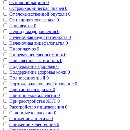
Основной рацион
0
Острая/хроническая диарея
0
От злокачественной опухоли
0
От неприятного запаха
0
Панкреатит
0
Период выздоровления
0
Печеночная недостаточность
0
Печеночная энцефалопатия
0
Пироплазмоз
0
Пищевая непереносимость
0
Повышенная активность
0
Поддержание здоровья
0
Поддержание здоровья кожи
0
Полнорационный
0
Порто-кавальное шунтирование
0
При гастроэнтеритах
0
При пищевой аллергии
0
При расстройстве ЖКТ
0
Расстройство пищеварения
0
Склонные к аллергии
0
Снижение аппетита
0
Снижение холестерина
0