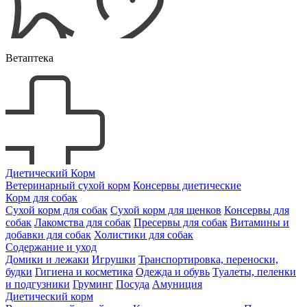
Ветаптека
Диетический Корм
Ветеринарный сухой корм
Консервы диетические
Корм для собак
Сухой корм для собак
Сухой корм для щенков
Консервы для
собак
Лакомства для собак
Пресервы для собак
Витамины и
добавки для собак
Холистики для собак
Содержание и уход
Домики и лежаки
Игрушки
Транспортировка, переноски,
будки
Гигиена и косметика
Одежда и обувь
Туалеты, пеленки
и подгузники
Груминг
Посуда
Амуниция
Диетический корм