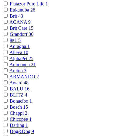
Flatazor Pure Life
1
Eukanuba
26
Brit
43
ACANA
9
Brit Care
15
Grandorf
36
8в1
5
Adragna
1
Alleva
10
AlphaPet
25
Animonda
21
Araton
3
ARMANDO
2
Award
48
BALU
16
BLITZ
4
Bonacibo
1
Bosch
15
Chappi
2
Chicopee
1
Darling
1
Dog&Dog
9