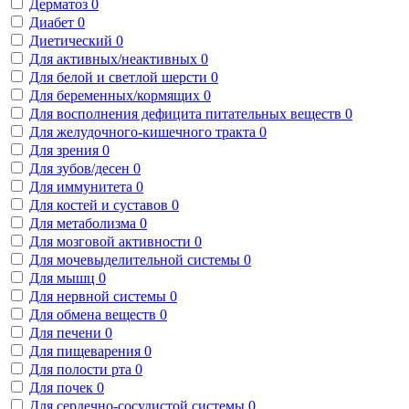
Дерматоз
0
Диабет
0
Диетический
0
Для активных/неактивных
0
Для белой и светлой шерсти
0
Для беременных/кормящих
0
Для восполнения дефицита питательных веществ
0
Для желудочного-кишечного тракта
0
Для зрения
0
Для зубов/десен
0
Для иммунитета
0
Для костей и суставов
0
Для метаболизма
0
Для мозговой активности
0
Для мочевыделительной системы
0
Для мышц
0
Для нервной системы
0
Для обмена веществ
0
Для печени
0
Для пищеварения
0
Для полости рта
0
Для почек
0
Для сердечно-сосудистой системы
0