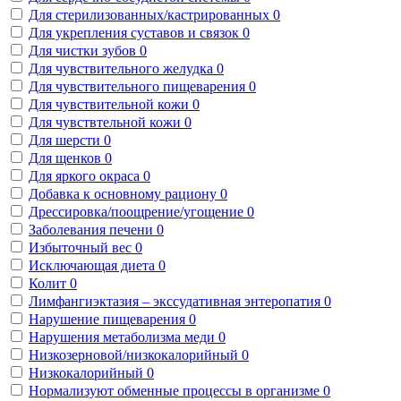
Для стерилизованных/кастрированных
0
Для укрепления суставов и связок
0
Для чистки зубов
0
Для чувствительного желудка
0
Для чувствительного пищеварения
0
Для чувствительной кожи
0
Для чувствтельной кожи
0
Для шерсти
0
Для щенков
0
Для яркого окраса
0
Добавка к основному рациону
0
Дрессировка/поощрение/угощение
0
Заболевания печени
0
Избыточный вес
0
Исключающая диета
0
Колит
0
Лимфангиэктазия – экссудативная энтеропатия
0
Нарушение пищеварения
0
Нарушения метаболизма меди
0
Низкозерновой/низкокалорийный
0
Низкокалорийный
0
Нормализуют обменные процессы в организме
0