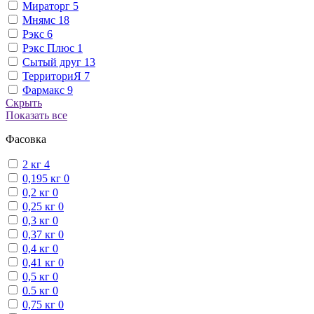
Мираторг
5
Мнямс
18
Рэкс
6
Рэкс Плюс
1
Сытый друг
13
ТерриториЯ
7
Фармакс
9
Скрыть
Показать все
Фасовка
2 кг
4
0,195 кг
0
0,2 кг
0
0,25 кг
0
0,3 кг
0
0,37 кг
0
0,4 кг
0
0,41 кг
0
0,5 кг
0
0.5 кг
0
0,75 кг
0