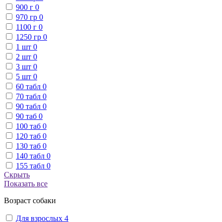
900 г
0
970 гр
0
1100 г
0
1250 гр
0
1 шт
0
2 шт
0
3 шт
0
5 шт
0
60 табл
0
70 табл
0
90 табл
0
90 таб
0
100 таб
0
120 таб
0
130 таб
0
140 табл
0
155 табл
0
Скрыть
Показать все
Возраст собаки
Для взрослых
4