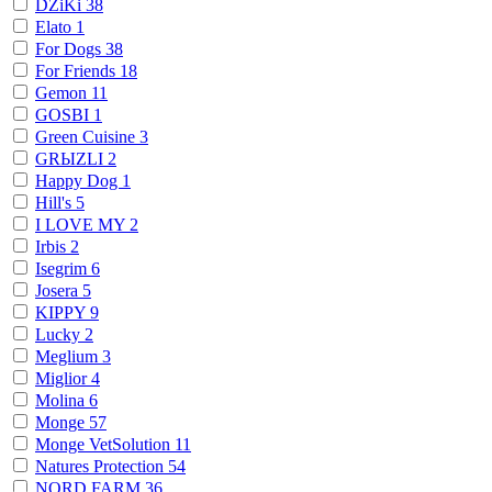
DZiKi
38
Elato
1
For Dogs
38
For Friends
18
Gemon
11
GOSBI
1
Green Cuisine
3
GRЫZLI
2
Happy Dog
1
Hill's
5
I LOVE MY
2
Irbis
2
Isegrim
6
Josera
5
KIPPY
9
Lucky
2
Meglium
3
Miglior
4
Molina
6
Monge
57
Monge VetSolution
11
Natures Protection
54
NORD FARM
36