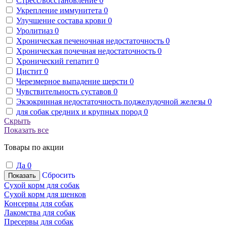
Стресс/восстановление
0
Укрепление иммунитета
0
Улучшение состава крови
0
Уролитиаз
0
Хроническая печеночная недостаточность
0
Хроническая почечная недостаточность
0
Хронический гепатит
0
Цистит
0
Черезмерное выпадение шерсти
0
Чувствительность суставов
0
Экзокринная недостаточность поджелудочной железы
0
для собак средних и крупных пород
0
Скрыть
Показать все
Товары по акции
Да
0
Сбросить
Показать
Сухой корм для собак
Сухой корм для щенков
Консервы для собак
Лакомства для собак
Пресервы для собак