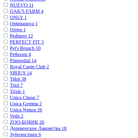
NUEVO
11
OAK'S FARM
4
ONLY
1
Optimanova
1
Orijen
1
Pedigree
12
PERFECT FIT
3
Pet's Brunch
10
Petboom
4
Primordial
14
Royal Canin Club
2
SIRIUS
14
Titbit
38
Triol
7
Trixie
1
Unica Classe
7
Unica Gemma
2
Unica Natura
26
Veda
2
ZОО-БОБИК
26
Деревенские Лакомства
18
Зубочистики
6