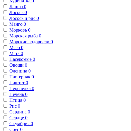
Куропатка
0
Лапша
0
Лосось
0
Лосось и рис
0
Манго
0
Морковь
0
Морская рыба
0
Морские водоросли
0
Мясо
0
Мята
0
Насекомые
0
Овощи
0
Оленина
0
Пастернак
0
Паштет
0
Перепелка
0
Печень
0
Птица
0
Рис
0
Сардина
0
Сердце
0
Скумбрия
0
Соус
0