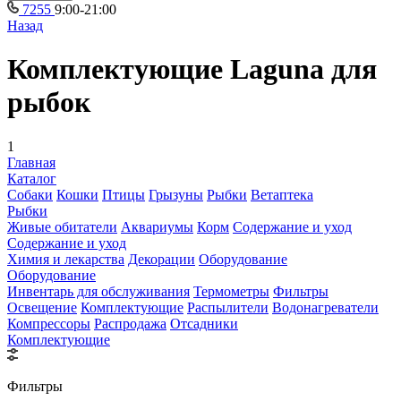
7255
9:00-21:00
Назад
Комплектующие Laguna для
рыбок
1
Главная
Каталог
Собаки
Кошки
Птицы
Грызуны
Рыбки
Ветаптека
Рыбки
Живые обитатели
Аквариумы
Корм
Содержание и уход
Содержание и уход
Химия и лекарства
Декорации
Оборудование
Оборудование
Инвентарь для обслуживания
Термометры
Фильтры
Освещение
Комплектующие
Распылители
Водонагреватели
Компрессоры
Распродажа
Отсадники
Комплектующие
Фильтры