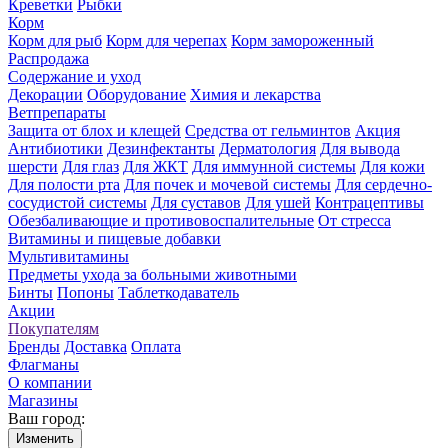
Креветки
Рыбки
Корм
Корм для рыб
Корм для черепах
Корм замороженный
Распродажа
Содержание и уход
Декорации
Оборудование
Химия и лекарства
Ветпрепараты
Защита от блох и клещей
Средства от гельминтов
Акция
Антибиотики
Дезинфектанты
Дерматология
Для вывода
шерсти
Для глаз
Для ЖКТ
Для иммунной системы
Для кожи
Для полости рта
Для почек и мочевой системы
Для сердечно-
сосудистой системы
Для суставов
Для ушей
Контрацептивы
Обезбаливающие и противовоспалительные
От стресса
Витамины и пищевые добавки
Мультивитамины
Предметы ухода за больными животными
Бинты
Попоны
Таблеткодаватель
Акции
Покупателям
Бренды
Доставка
Оплата
Флагманы
О компании
Магазины
Ваш город:
Изменить