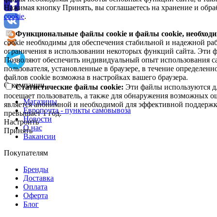
Нажимая кнопку Принять, вы соглашаетесь на хранение и обра
cookie
.
Функциональные файлы cookie и файлы cookie, необходи
cookie необходимы для обеспечения стабильной и надежной раб
ограничения в использовании некоторых функций сайта. Эти ф
Позволяют обеспечить индивидуальный опыт использования са
пользователя, установленные в браузере, в течение определен
файлов cookie возможна в настройках вашего браузера.
О компании
Статистические файлы cookie:
Эти файлы используются дл
посещает пользователь, а также для обнаружения возможных о
Магазины
является анонимной и необходимой для эффективной поддержки
Европочта - пункты самовывоза
превышает 1 год.
Новости
Настроить
О нас
Принять
Вакансии
Покупателям
Бренды
Доставка
Оплата
Оферта
Блог