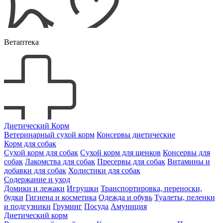
Ветаптека
Диетический Корм
Ветеринарный сухой корм
Консервы диетические
Корм для собак
Сухой корм для собак
Сухой корм для щенков
Консервы для
собак
Лакомства для собак
Пресервы для собак
Витамины и
добавки для собак
Холистики для собак
Содержание и уход
Домики и лежаки
Игрушки
Транспортировка, переноски,
будки
Гигиена и косметика
Одежда и обувь
Туалеты, пеленки
и подгузники
Груминг
Посуда
Амуниция
Диетический корм