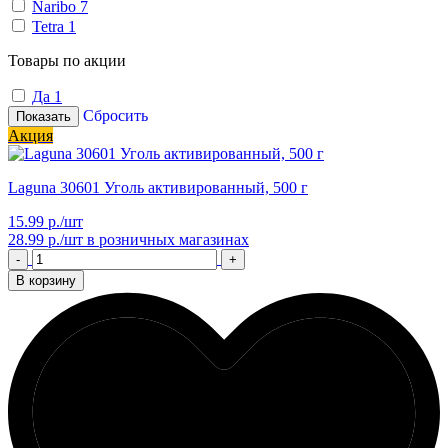
Naribo
7
Tetra
1
Товары по акции
Да
1
Сбросить
Показать
Акция
Laguna 30601 Уголь активированный, 500 г
15.99 р./шт
28.99 р./шт
в розничных магазинах
-
+
В корзину