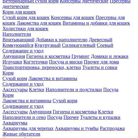
Ветеринарный сухой корм
Консервы диетические
Пресервы
диетические
Корм для кошек
Сухой корм для кошек
Консервы для кошек
Пресервы для
кошек
Лакомства для кошек
Витамины и добавки для кошек
Холистики для кошек
Наполнители
Впитывающий
Добавки к наполнителю
Древесный
Комкующийся
Кукурузный
Силикагелевый
Соевый
Содержание и уход
Амуниция
Гигиена и косметика
Груминг
Домики и лежаки
Игрушки
Когтеточки
Посуда и миски
Прочее для дома
Транспортировка, переноски, клетки
Туалеты и совки
Корм
Сухой корм
Лакомства и витамины
Содержание и уход
Аксессуары
Клетки
Наполнители и подстилки
Посуда
Корм
Лакомства и витамины
Сухой корм
Содержание и уход
Аксессуары
Амуниция
Гигиена и косметика
Клетки
Наполнители и сено
Посуда
Прочее
Туалеты и купалки
Аквариумы
Аквариумы для черепах
Аквариумы и тумбы
Распродажа
Живые обитатели