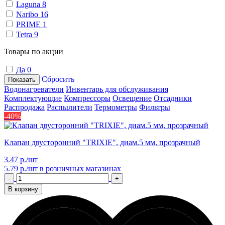
Laguna
8
Naribo
16
PRIME
1
Tetra
9
Товары по акции
Да
0
Сбросить
Показать
Водонагреватели
Инвентарь для обслуживания
Комплектующие
Компрессоры
Освещение
Отсадники
Распродажа
Распылители
Термометры
Фильтры
-40%
Клапан двусторонний "TRIXIE", диам.5 мм, прозрачный
3.47 р./шт
5.79 р./шт
в розничных магазинах
-
+
В корзину