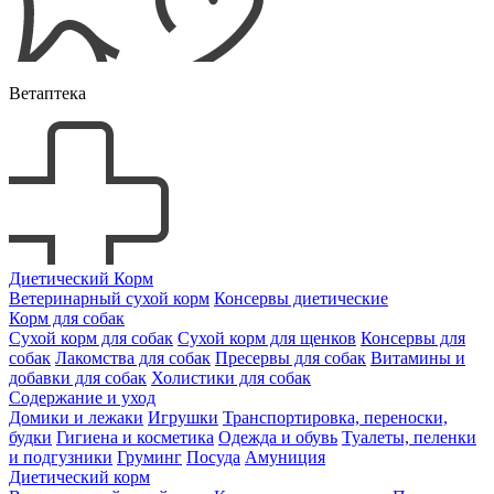
Ветаптека
Диетический Корм
Ветеринарный сухой корм
Консервы диетические
Корм для собак
Сухой корм для собак
Сухой корм для щенков
Консервы для
собак
Лакомства для собак
Пресервы для собак
Витамины и
добавки для собак
Холистики для собак
Содержание и уход
Домики и лежаки
Игрушки
Транспортировка, переноски,
будки
Гигиена и косметика
Одежда и обувь
Туалеты, пеленки
и подгузники
Груминг
Посуда
Амуниция
Диетический корм