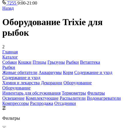
7255
9:00-21:00
Назад
Оборудование Trixie для
рыбок
2
Главная
Каталог
Собаки
Кошки
Птицы
Грызуны
Рыбки
Ветаптека
Рыбки
Живые обитатели
Аквариумы
Корм
Содержание и уход
Содержание и уход
Химия и лекарства
Декорации
Оборудование
Оборудование
Инвентарь для обслуживания
Термометры
Фильтры
Освещение
Комплектующие
Распылители
Водонагреватели
Компрессоры
Распродажа
Отсадники
Фильтры