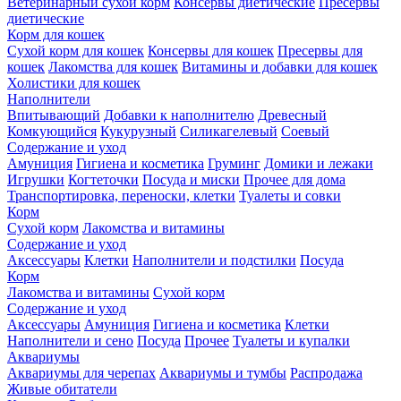
Ветеринарный сухой корм
Консервы диетические
Пресервы
диетические
Корм для кошек
Сухой корм для кошек
Консервы для кошек
Пресервы для
кошек
Лакомства для кошек
Витамины и добавки для кошек
Холистики для кошек
Наполнители
Впитывающий
Добавки к наполнителю
Древесный
Комкующийся
Кукурузный
Силикагелевый
Соевый
Содержание и уход
Амуниция
Гигиена и косметика
Груминг
Домики и лежаки
Игрушки
Когтеточки
Посуда и миски
Прочее для дома
Транспортировка, переноски, клетки
Туалеты и совки
Корм
Сухой корм
Лакомства и витамины
Содержание и уход
Аксессуары
Клетки
Наполнители и подстилки
Посуда
Корм
Лакомства и витамины
Сухой корм
Содержание и уход
Аксессуары
Амуниция
Гигиена и косметика
Клетки
Наполнители и сено
Посуда
Прочее
Туалеты и купалки
Аквариумы
Аквариумы для черепах
Аквариумы и тумбы
Распродажа
Живые обитатели