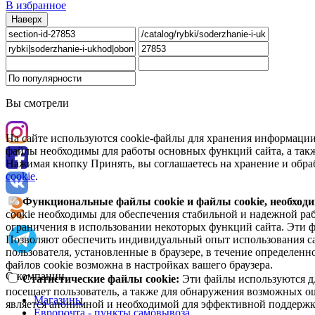
В избранное
Наверх
Вы смотрели
На сайте используются cookie-файлы для хранения информации
файлы необходимы для работы основных функций сайта, а такж
Нажимая кнопку Принять, вы соглашаетесь на хранение и обра
cookie
.
Функциональные файлы cookie и файлы cookie, необходи
cookie необходимы для обеспечения стабильной и надежной раб
ограничения в использовании некоторых функций сайта. Эти ф
Позволяют обеспечить индивидуальный опыт использования са
пользователя, установленные в браузере, в течение определен
файлов cookie возможна в настройках вашего браузера.
О компании
Статистические файлы cookie:
Эти файлы используются дл
посещает пользователь, а также для обнаружения возможных о
Магазины
является анонимной и необходимой для эффективной поддержки
Европочта - пункты самовывоза