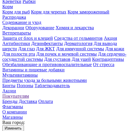
Креветки
Рыбки
Корм
Корм для рыб
Корм для черепах
Корм замороженный
Распродажа
Содержание и уход
Декорации
Оборудование
Химия и лекарства
Ветпрепараты
Защита от блох и клещей
Средства от гельминтов
Акция
Антибиотики
Дезинфектанты
Дерматология
Для вывода
шерсти
Для глаз
Для ЖКТ
Для иммунной системы
Для кожи
Для полости рта
Для почек и мочевой системы
Для сердечно-
сосудистой системы
Для суставов
Для ушей
Контрацептивы
Обезбаливающие и противовоспалительные
От стресса
Витамины и пищевые добавки
Мультивитамины
Предметы ухода за больными животными
Бинты
Попоны
Таблеткодаватель
Акции
Покупателям
Бренды
Доставка
Оплата
Флагманы
О компании
Магазины
Ваш город:
Изменить