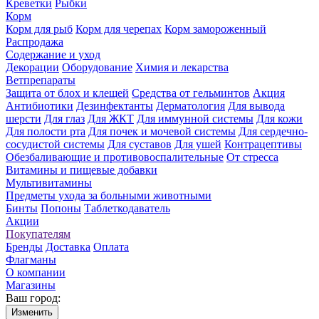
Креветки
Рыбки
Корм
Корм для рыб
Корм для черепах
Корм замороженный
Распродажа
Содержание и уход
Декорации
Оборудование
Химия и лекарства
Ветпрепараты
Защита от блох и клещей
Средства от гельминтов
Акция
Антибиотики
Дезинфектанты
Дерматология
Для вывода
шерсти
Для глаз
Для ЖКТ
Для иммунной системы
Для кожи
Для полости рта
Для почек и мочевой системы
Для сердечно-
сосудистой системы
Для суставов
Для ушей
Контрацептивы
Обезбаливающие и противовоспалительные
От стресса
Витамины и пищевые добавки
Мультивитамины
Предметы ухода за больными животными
Бинты
Попоны
Таблеткодаватель
Акции
Покупателям
Бренды
Доставка
Оплата
Флагманы
О компании
Магазины
Ваш город:
Изменить