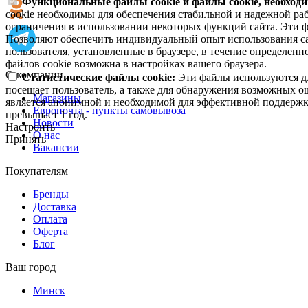
Функциональные файлы cookie и файлы cookie, необходи
cookie необходимы для обеспечения стабильной и надежной раб
ограничения в использовании некоторых функций сайта. Эти ф
Позволяют обеспечить индивидуальный опыт использования са
пользователя, установленные в браузере, в течение определен
файлов cookie возможна в настройках вашего браузера.
О компании
Статистические файлы cookie:
Эти файлы используются дл
посещает пользователь, а также для обнаружения возможных о
Магазины
является анонимной и необходимой для эффективной поддержки
Европочта - пункты самовывоза
превышает 1 год.
Новости
Настроить
О нас
Принять
Вакансии
Покупателям
Бренды
Доставка
Оплата
Оферта
Блог
Ваш город
Минск