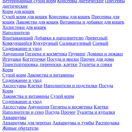
Ветеринарный сухой корм
Консервы диетические
Пресервы
диетические
Корм для кошек
Сухой корм для кошек
Консервы для кошек
Пресервы для
кошек
Лакомства для кошек
Витамины и добавки для кошек
Холистики для кошек
Наполнители
Впитывающий
Добавки к наполнителю
Древесный
Комкующийся
Кукурузный
Силикагелевый
Соевый
Содержание и уход
Амуниция
Гигиена и косметика
Груминг
Домики и лежаки
Игрушки
Когтеточки
Посуда и миски
Прочее для дома
Транспортировка, переноски, клетки
Туалеты и совки
Корм
Сухой корм
Лакомства и витамины
Содержание и уход
Аксессуары
Клетки
Наполнители и подстилки
Посуда
Корм
Лакомства и витамины
Сухой корм
Содержание и уход
Аксессуары
Амуниция
Гигиена и косметика
Клетки
Наполнители и сено
Посуда
Прочее
Туалеты и купалки
Аквариумы
Аквариумы для черепах
Аквариумы и тумбы
Распродажа
Живые обитатели