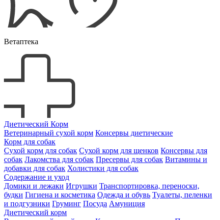
Ветаптека
Диетический Корм
Ветеринарный сухой корм
Консервы диетические
Корм для собак
Сухой корм для собак
Сухой корм для щенков
Консервы для
собак
Лакомства для собак
Пресервы для собак
Витамины и
добавки для собак
Холистики для собак
Содержание и уход
Домики и лежаки
Игрушки
Транспортировка, переноски,
будки
Гигиена и косметика
Одежда и обувь
Туалеты, пеленки
и подгузники
Груминг
Посуда
Амуниция
Диетический корм