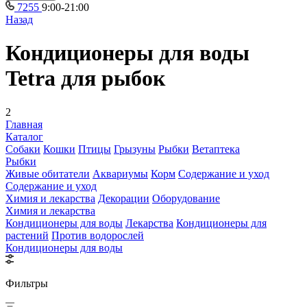
7255
9:00-21:00
Назад
Кондиционеры для воды
Tetra для рыбок
2
Главная
Каталог
Собаки
Кошки
Птицы
Грызуны
Рыбки
Ветаптека
Рыбки
Живые обитатели
Аквариумы
Корм
Содержание и уход
Содержание и уход
Химия и лекарства
Декорации
Оборудование
Химия и лекарства
Кондиционеры для воды
Лекарства
Кондиционеры для
растений
Против водорослей
Кондиционеры для воды
Фильтры