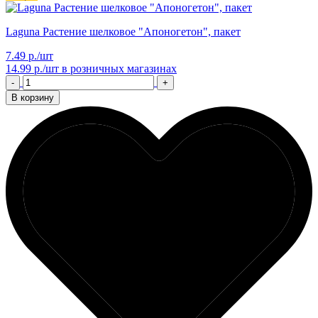
Laguna Растение шелковое "Апоногетон", пакет
7.49 р./шт
14.99 р./шт
в розничных магазинах
-
+
В корзину