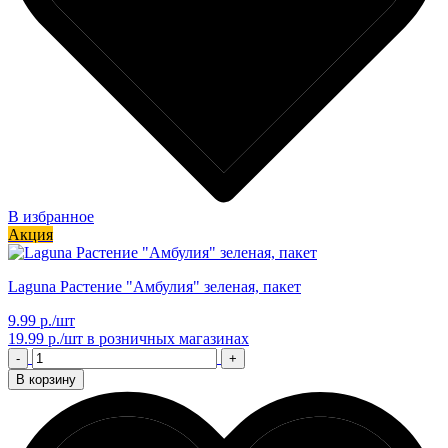
В избранное
Акция
Laguna Растение "Амбулия" зеленая, пакет
9.99 р./шт
19.99 р./шт
в розничных магазинах
-
+
В корзину