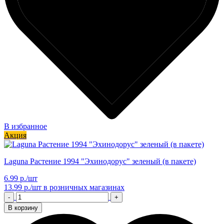
В избранное
Акция
Laguna Растение 1994 "Эхинодорус" зеленый (в пакете)
6.99 р./шт
13.99 р./шт
в розничных магазинах
-
+
В корзину