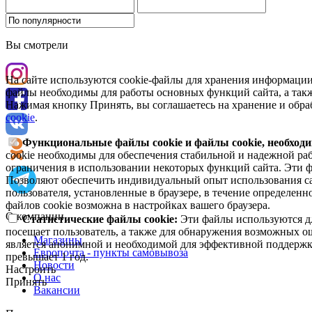
Вы смотрели
На сайте используются cookie-файлы для хранения информации
файлы необходимы для работы основных функций сайта, а такж
Нажимая кнопку Принять, вы соглашаетесь на хранение и обра
cookie
.
Функциональные файлы cookie и файлы cookie, необходи
cookie необходимы для обеспечения стабильной и надежной раб
ограничения в использовании некоторых функций сайта. Эти ф
Позволяют обеспечить индивидуальный опыт использования са
пользователя, установленные в браузере, в течение определен
файлов cookie возможна в настройках вашего браузера.
О компании
Статистические файлы cookie:
Эти файлы используются дл
посещает пользователь, а также для обнаружения возможных о
Магазины
является анонимной и необходимой для эффективной поддержки
Европочта - пункты самовывоза
превышает 1 год.
Новости
Настроить
О нас
Принять
Вакансии