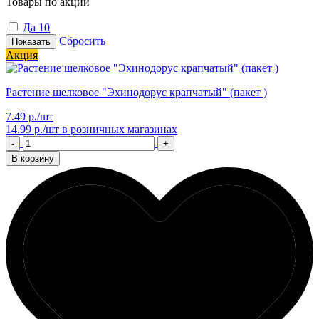
Товары по акции
Да
10
Сбросить
Показать
Акция
Растение шелковое "Эхинодорус крапчатый" (пакет )
7.49 р./шт
14.99 р./шт
в розничных магазинах
-
+
В корзину