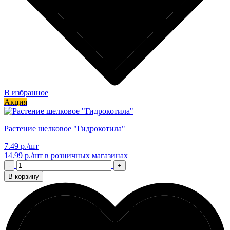
В избранное
Акция
Растение шелковое "Гидрокотила"
7.49 р./шт
14.99 р./шт
в розничных магазинах
-
+
В корзину