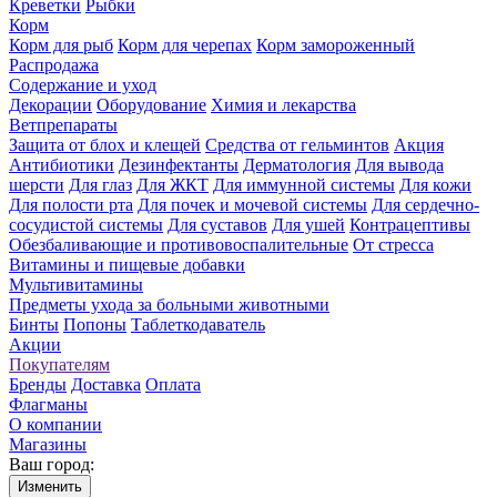
Креветки
Рыбки
Корм
Корм для рыб
Корм для черепах
Корм замороженный
Распродажа
Содержание и уход
Декорации
Оборудование
Химия и лекарства
Ветпрепараты
Защита от блох и клещей
Средства от гельминтов
Акция
Антибиотики
Дезинфектанты
Дерматология
Для вывода
шерсти
Для глаз
Для ЖКТ
Для иммунной системы
Для кожи
Для полости рта
Для почек и мочевой системы
Для сердечно-
сосудистой системы
Для суставов
Для ушей
Контрацептивы
Обезбаливающие и противовоспалительные
От стресса
Витамины и пищевые добавки
Мультивитамины
Предметы ухода за больными животными
Бинты
Попоны
Таблеткодаватель
Акции
Покупателям
Бренды
Доставка
Оплата
Флагманы
О компании
Магазины
Ваш город:
Изменить