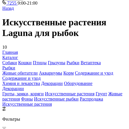
7255
9:00-21:00
Назад
Искусственные растения
Laguna для рыбок
10
Главная
Каталог
Собаки
Кошки
Птицы
Грызуны
Рыбки
Ветаптека
Рыбки
Живые обитатели
Аквариумы
Корм
Содержание и уход
Содержание и уход
Химия и лекарства
Декорации
Оборудование
Декорации
Гроты, замки, коряги
Искусственные растения
Грунт
Живые
растения
Фоны
Искусственные рыбки
Распродажа
Искусственные растения
Фильтры