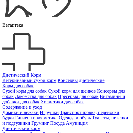
Ветаптека
Диетический Корм
Ветеринарный сухой корм
Консервы диетические
Корм для собак
Сухой корм для собак
Сухой корм для щенков
Консервы для
собак
Лакомства для собак
Пресервы для собак
Витамины и
добавки для собак
Холистики для собак
Содержание и уход
Домики и лежаки
Игрушки
Транспортировка, переноски,
будки
Гигиена и косметика
Одежда и обувь
Туалеты, пеленки
и подгузники
Груминг
Посуда
Амуниция
Диетический корм