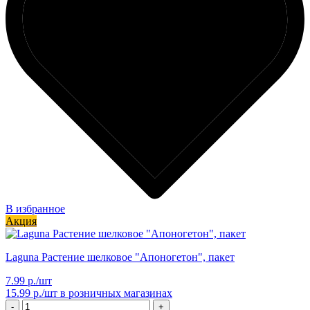
В избранное
Акция
Laguna Растение шелковое "Апоногетон", пакет
7.99 р./шт
15.99 р./шт
в розничных магазинах
-
+