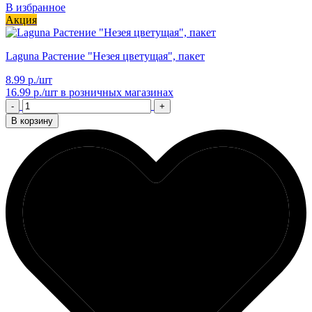
В избранное
Акция
Laguna Растение "Незея цветущая", пакет
8.99 р./шт
16.99 р./шт
в розничных магазинах
-
+
В корзину