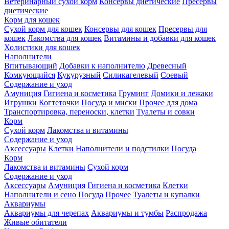
Ветеринарный сухой корм
Консервы диетические
Пресервы
диетические
Корм для кошек
Сухой корм для кошек
Консервы для кошек
Пресервы для
кошек
Лакомства для кошек
Витамины и добавки для кошек
Холистики для кошек
Наполнители
Впитывающий
Добавки к наполнителю
Древесный
Комкующийся
Кукурузный
Силикагелевый
Соевый
Содержание и уход
Амуниция
Гигиена и косметика
Груминг
Домики и лежаки
Игрушки
Когтеточки
Посуда и миски
Прочее для дома
Транспортировка, переноски, клетки
Туалеты и совки
Корм
Сухой корм
Лакомства и витамины
Содержание и уход
Аксессуары
Клетки
Наполнители и подстилки
Посуда
Корм
Лакомства и витамины
Сухой корм
Содержание и уход
Аксессуары
Амуниция
Гигиена и косметика
Клетки
Наполнители и сено
Посуда
Прочее
Туалеты и купалки
Аквариумы
Аквариумы для черепах
Аквариумы и тумбы
Распродажа
Живые обитатели