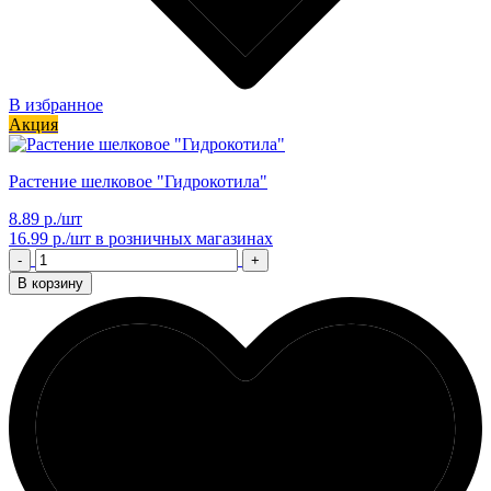
В избранное
Акция
Растение шелковое "Гидрокотила"
8.89 р./шт
16.99 р./шт
в розничных магазинах
-
+
В корзину